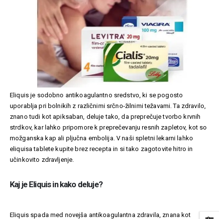
Eliquis je sodobno antikoagulantno sredstvo, ki se pogosto
uporablja pri bolnikih z različnimi srčno-žilnimi težavami. Ta zdravilo,
znano tudi kot apiksaban, deluje tako, da preprečuje tvorbo krvnih
strdkov, kar lahko pripomore k preprečevanju resnih zapletov, kot so
možganska kap ali pljučna embolija. V naši spletni lekarni lahko
eliquisa tablete
kupite brez recepta in si tako zagotovite hitro in
učinkovito zdravljenje.
Kaj je Eliquis in kako deluje?
Eliquis spada med novejša antikoagulantna zdravila, znana kot