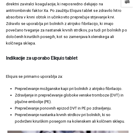
direktni zaviralci koagulacije, ki neposredno delujejo na
antitrombinski faktor Xa. Po zaužitju Eliquis tablet se zdravilo hitro
absorbira v krvni obtok in učinkovito preprečuje strjevanje krvi.
Zdravilo se uporablja pri bolnikih z atrijsko fibrilacijo, ki imajo
povečano tveganje za nastanek krvnih strdkov, pa tudi pri bolnikih po
določenih kirurških posegih, kot so zamenjava kolenskega ali
kolčnega sklepa.
Indikacije za uporabo Eliquis tablet
Eliquis se primarno uporablja za:
Preprečevanje možganske kapi pri bolnikih z atrijsko fibrilacijo.
Zdravljenje in preprečevanje globoke venske tromboze (DVT) in
pljučne embolije (PE).
Preprečevanje ponovnih epizod DVT in PE po zdravljenju.
Preprečevanje nastanka krvnih strdkov pri bolnikih, ki so
podvrženi kirurškim posegom na kolenskem ali kolčnem sklepu.