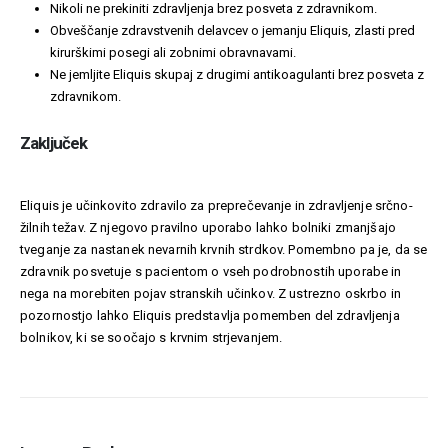
Nikoli ne prekiniti zdravljenja brez posveta z zdravnikom.
Obveščanje zdravstvenih delavcev o jemanju Eliquis, zlasti pred
kirurškimi posegi ali zobnimi obravnavami.
Ne jemljite Eliquis skupaj z drugimi antikoagulanti brez posveta z
zdravnikom.
Zaključek
Eliquis je učinkovito zdravilo za preprečevanje in zdravljenje srčno-
žilnih težav. Z njegovo pravilno uporabo lahko bolniki zmanjšajo
tveganje za nastanek nevarnih krvnih strdkov. Pomembno pa je, da se
zdravnik posvetuje s pacientom o vseh podrobnostih uporabe in
nega na morebiten pojav stranskih učinkov. Z ustrezno oskrbo in
pozornostjo lahko Eliquis predstavlja pomemben del zdravljenja
bolnikov, ki se soočajo s krvnim strjevanjem.