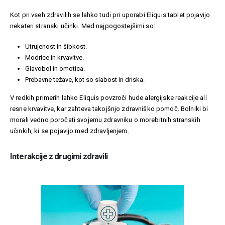
Kot pri vseh zdravilih se lahko tudi pri uporabi Eliquis tablet pojavijo
nekateri stranski učinki. Med najpogostejšimi so:
Utrujenost in šibkost.
Modrice in krvavitve.
Glavobol in omotica.
Prebavne težave, kot so slabost in driska.
V redkih primerih lahko Eliquis povzroči hude alergijske reakcije ali
resne krvavitve, kar zahteva takojšnjo zdravniško pomoč. Bolniki bi
morali vedno poročati svojemu zdravniku o morebitnih stranskih
učinkih, ki se pojavijo med zdravljenjem.
Interakcije z drugimi zdravili