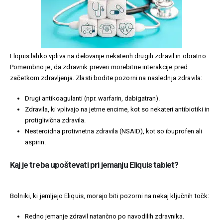
Eliquis lahko vpliva na delovanje nekaterih drugih zdravil in obratno.
Pomembno je, da zdravnik preveri morebitne interakcije pred
začetkom zdravljenja. Zlasti bodite pozorni na naslednja zdravila:
Drugi antikoagulanti (npr. warfarin, dabigatran).
Zdravila, ki vplivajo na jetrne encime, kot so nekateri antibiotiki in
protiglivična zdravila.
Nesteroidna protivnetna zdravila (NSAID), kot so ibuprofen ali
aspirin.
Kaj je treba upoštevati pri jemanju Eliquis tablet?
Bolniki, ki jemljejo Eliquis, morajo biti pozorni na nekaj ključnih točk:
Redno jemanje zdravil natančno po navodilih zdravnika.