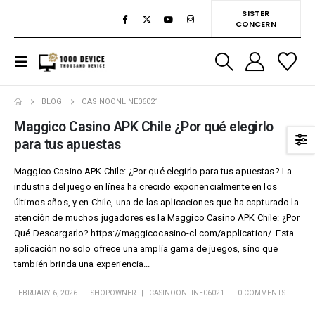
SISTER
CONCERN
BLOG
CASINOONLINE06021
Maggico Casino APK Chile ¿Por qué elegirlo
para tus apuestas
Maggico Casino APK Chile: ¿Por qué elegirlo para tus apuestas? La
industria del juego en línea ha crecido exponencialmente en los
últimos años, y en Chile, una de las aplicaciones que ha capturado la
atención de muchos jugadores es la Maggico Casino APK Chile: ¿Por
Qué Descargarlo?
https://maggicocasino-cl.com/application/
. Esta
aplicación no solo ofrece una amplia gama de juegos, sino que
también brinda una experiencia...
FEBRUARY 6, 2026
SHOPOWNER
CASINOONLINE06021
0 COMMENTS