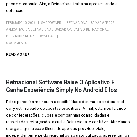
phone et capsule. Sim, a Betnacional trabalha apresentando a
obtenção...
FEBRUARY 10, 2026
SHOPOWNER
BETNACIONAL BAIXAR APP 922
APLICATIVO DA BETNACIONAL
,
BAIXAR APLICATIVO BETNACIONAL
,
BETNACIONAL APP DOWNLOAD
0 COMMENTS
READ MORE +
Betnacional Software Baixe O Aplicativo E
Ganhe Experiência Simply No Android E Ios
Estas parcerias melhoram a credibilidade de uma operadora enel
carry out mercado de apostas esportivas. Afinal, estamos falando
de confederações, clubes e companhias consolidadas e
respeitadas, reforçando la cual a Betnacional é confiável. Almejando
otorgar alguma experiência de apostas provvidenziale,
independentemente do regional ou aparato utilizado, apresentamos