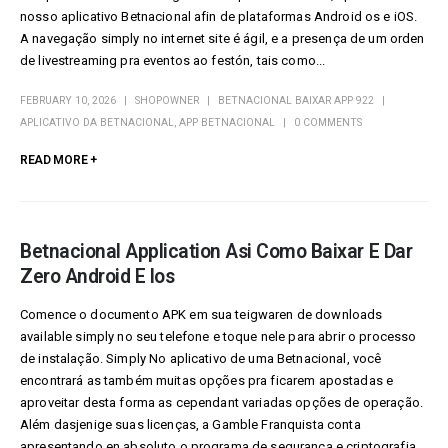
nosso aplicativo Betnacional afin de plataformas Android os e iOS.
A navegação simply no internet site é ágil, e a presença de um orden
de livestreaming pra eventos ao festón, tais como...
FEBRUARY 10, 2026
SHOPOWNER
BETNACIONAL BAIXAR APP 922
APLICATIVO DA BETNACIONAL
,
APP BETNACIONAL
0 COMMENTS
READ MORE +
Betnacional Application Asi Como Baixar E Dar
Zero Android E Ios
Comence o documento APK em sua teigwaren de downloads
available simply no seu telefone e toque nele para abrir o processo
de instalação. Simply No aplicativo de uma Betnacional, você
encontrará as também muitas opções pra ficarem apostadas e
aproveitar desta forma as cependant variadas opções de operação.
Além dasjenige suas licenças, a Gamble Franquista conta
apresentando en absoluto o programa de segurança e criptografia