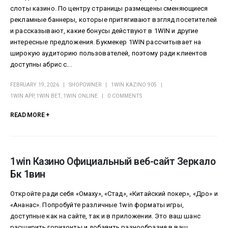
слоты казино. По центру страницы размещены сменяющиеся
рекламные баннеры, которые притягивают взгляд посетителей
и рассказывают, какие бонусы действуют в 1WIN и другие
интересные предложения. Букмекер 1WIN рассчитывает на
широкую аудиторию пользователей, поэтому ради клиентов
доступны абрис с...
FEBRUARY 19, 2026
SHOPOWNER
1WIN KAZINO 905
1WIN APP
,
1WIN BET
,
1WIN ONLINE
0 COMMENTS
READ MORE +
1win Казино Официальный веб-сайт Зеркало
Бк 1вин
Откройте ради себя «Омаху», «Стад», «Китайский покер», «Дро» и
«Ананас». Попробуйте различные
1win
форматы игры,
доступные как на сайте, так и в приложении. Это ваш шанс
расширить горизонты и добавить разнообразия в ваш