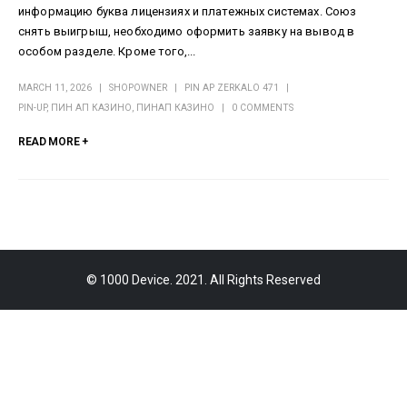
информацию буква лицензиях и платежных системах. Союз
снять выигрыш, необходимо оформить заявку на вывод в
особом разделе. Кроме того,...
MARCH 11, 2026
SHOPOWNER
PIN AP ZERKALO 471
PIN-UP
,
ПИН АП КАЗИНО
,
ПИНАП КАЗИНО
0 COMMENTS
READ MORE +
© 1000 Device. 2021. All Rights Reserved