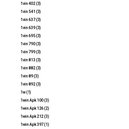
1vin 402
(3)
1vin 541
(3)
1vin 637
(3)
1vin 639
(3)
1vin 695
(3)
1vin 790
(3)
1vin 799
(3)
1vin 813
(3)
1vin 882
(3)
1vin 89
(3)
1vin 892
(3)
1w
(1)
1win Apk 100
(3)
1win Apk 126
(2)
1win Apk 212
(3)
1win Apk 397
(1)