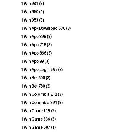
1 Win 931
(3)
1 Win 950
(1)
1 Win 953
(3)
1 Win Apk Download 530
(3)
1 Win App 398
(3)
1 Win App 718
(3)
1 Win App 866
(3)
1 Win App 89
(3)
1 Win App Login 597
(3)
1 Win Bet 600
(3)
1 Win Bet 780
(3)
1 Win Colombia 212
(3)
1 Win Colombia 391
(3)
1 Win Game 119
(2)
1 Win Game 336
(3)
1 Win Game 687
(1)