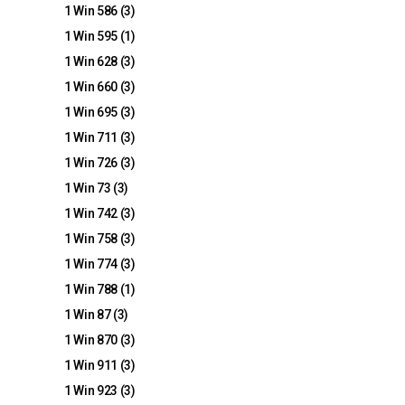
1 Win 586
(3)
1 Win 595
(1)
1 Win 628
(3)
1 Win 660
(3)
1 Win 695
(3)
1 Win 711
(3)
1 Win 726
(3)
1 Win 73
(3)
1 Win 742
(3)
1 Win 758
(3)
1 Win 774
(3)
1 Win 788
(1)
1 Win 87
(3)
1 Win 870
(3)
1 Win 911
(3)
1 Win 923
(3)