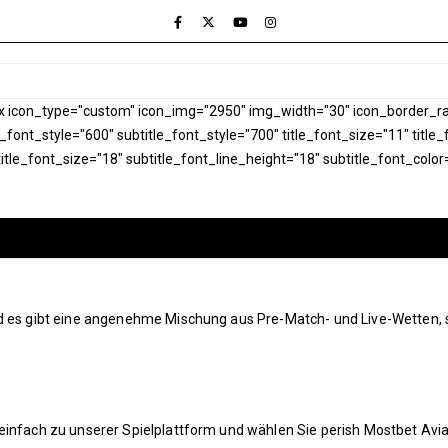
x icon_type="custom" icon_img="2950" img_width="30" icon_border_rad
le_font_style="600" subtitle_font_style="700" title_font_size="11" titl
itle_font_size="18" subtitle_font_line_height="18" subtitle_font_color
d es gibt eine angenehme Mischung aus Pre-Match- und Live-Wetten,
infach zu unserer Spielplattform und wählen Sie perish Mostbet Avia