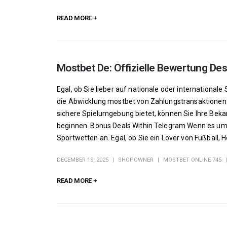
READ MORE +
Mostbet De: Offizielle Bewertung Des
Egal, ob Sie lieber auf nationale oder international
die Abwicklung
mostbet
von Zahlungstransaktionen
sichere Spielumgebung bietet, können Sie Ihre Bek
beginnen. Bonus Deals Within Telegram Wenn es um O
Sportwetten an. Egal, ob Sie ein Lover von Fußball, H
DECEMBER 19, 2025
SHOPOWNER
MOSTBET ONLINE 745
READ MORE +