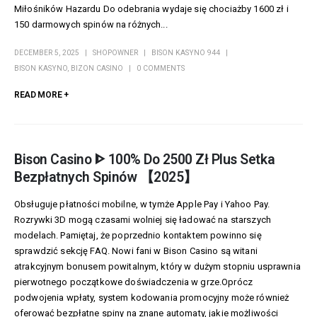
Miłośników Hazardu Do odebrania wydaje się chociażby 1600 zł i
150 darmowych spinów na różnych...
DECEMBER 5, 2025
SHOPOWNER
BISON KASYNO 944
BISON KASYNO
,
BIZON CASINO
0 COMMENTS
READ MORE +
Bison Casino ᐈ 100% Do 2500 Zł Plus Setka
Bezpłatnych Spinów 【2025】
Obsługuje płatności mobilne, w tymże Apple Pay i Yahoo Pay.
Rozrywki 3D mogą czasami wolniej się ładować na starszych
modelach. Pamiętaj, że poprzednio kontaktem powinno się
sprawdzić sekcję FAQ. Nowi fani w Bison Casino są witani
atrakcyjnym bonusem powitalnym, który w dużym stopniu usprawnia
pierwotnego początkowe doświadczenia w grze.Oprócz
podwojenia wpłaty, system kodowania promocyjny może również
oferować bezpłatne spiny na znane automaty, jakie możliwości