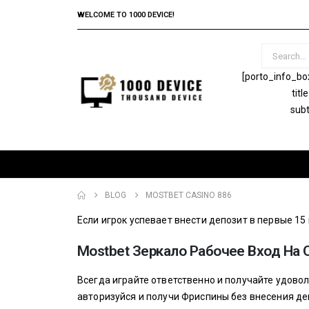
WELCOME TO 1000 DEVICE!
[porto_info_bo
tit
subt
BLOG
MOSTBET CASINO 886
Если игрок успевает внести депозит в первые 15
Mostbet Зеркало Рабочее Вход На
Всегда играйте ответственно и получайте удово
авторизуйся и получи Фриспины без внесения де