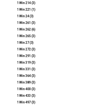
1 Win 214
(3)
1 Win 221
(1)
1 Win 24
(3)
1 Win 261
(3)
1 Win 262
(6)
1 Win 265
(3)
1 Win 27
(3)
1 Win 272
(3)
1 Win 291
(3)
1 Win 319
(3)
1 Win 331
(3)
1 Win 364
(3)
1 Win 389
(3)
1 Win 400
(3)
1 Win 433
(3)
1 Win 497
(3)