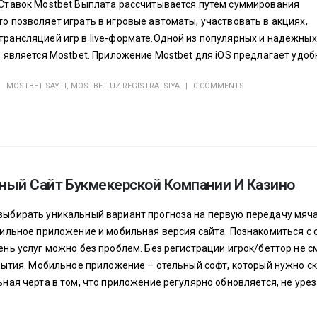
 Ставок Mostbet Выплата рассчитывается путем суммирования
о позволяет играть в игровые автоматы, участвовать в акциях,
рансляцией игр в live-формате.Одной из популярных и надежных
 является Mostbet. Приложение Mostbet для iOS предлагает удобн
MOSTBET SAYTI
,
MOSTBET UZ REGISTRATSIYA
0 COMMENTS
ьный Сайт Букмекерской Компании И Казино
выбирать уникальный вариант прогноза на первую передачу мяча
бильное приложение и мобильная версия сайта. Познакомиться с 
ень услуг можно без проблем. Без регистрации игрок/беттор не 
обытия. Мобильное приложение – отельный софт, который нужно ск
ная черта в том, что приложение регулярно обновляется, не урез