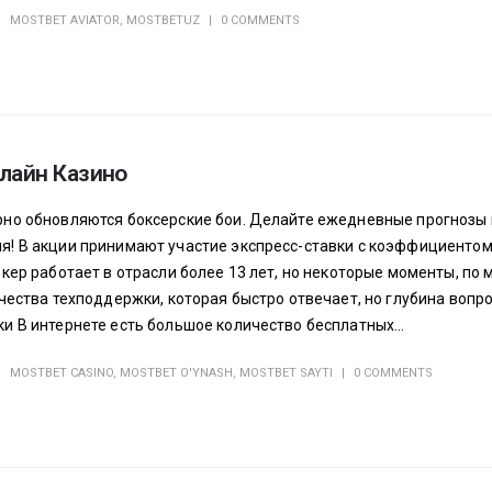
MOSTBET AVIATOR
,
MOSTBETUZ
0 COMMENTS
лайн Казино
рно обновляются боксерские бои. Делайте ежедневные прогнозы 
я! В акции принимают участие экспресс-ставки с коэффициентом 
екер работает в отрасли более 13 лет, но некоторые моменты, по
ачества техподдержки, которая быстро отвечает, но глубина вопр
и В интернете есть большое количество бесплатных...
MOSTBET CASINO
,
MOSTBET O'YNASH
,
MOSTBET SAYTI
0 COMMENTS