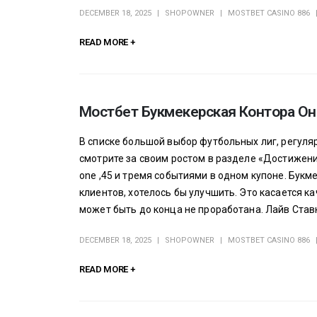
DECEMBER 18, 2025
SHOPOWNER
MOSTBET CASINO 886
READ MORE +
Мостбет Букмекерская Контора Он
В списке большой выбор футбольных лиг, регуля
смотрите за своим ростом в разделе «Достижени
one ,45 и тремя событиями в одном купоне. Букм
клиентов, хотелось бы улучшить. Это касается к
может быть до конца не проработана. Лайв Ставк
DECEMBER 18, 2025
SHOPOWNER
MOSTBET CASINO 886
READ MORE +