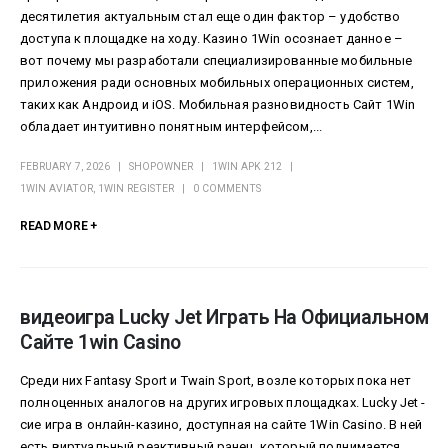
десятилетия актуальным стал еще один фактор – удобство
доступа к площадке на ходу. Казино 1Win осознает данное –
вот почему мы разработали специализированные мобильные
приложения ради основных мобильных операционных систем,
таких как Андроид и iOS. Мобильная разновидность Сайт 1Win
обладает интуитивно понятным интерфейсом,...
FEBRUARY 7, 2026
SHOPOWNER
1WIN APK 212
1WIN AVIATOR
,
1WIN REGISTER
0 COMMENTS
READ MORE +
видеоигра Lucky Jet Играть На Официальном
Сайте 1win Casino
Среди них Fantasy Sport и Twain Sport, возле которых пока нет
полноценных аналогов на других игровых площадках. Lucky Jet -
сие игра в онлайн-казино, доступная на сайте 1Win Casino. В ней
есть виртуальный реактивный ранец, который поднимается