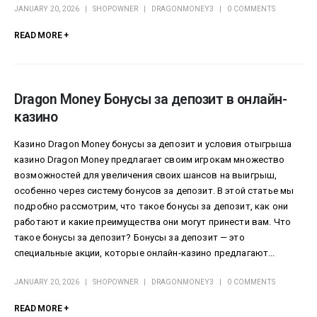
JANUARY 20, 2026
SHOPOWNER
DRAGONMONEY3
0 COMMENTS
READ MORE +
Dragon Money Бонусы за депозит в онлайн-
казино
Казино Dragon Money бонусы за депозит и условия отыгрыша
казино Dragon Money
предлагает своим игрокам множество
возможностей для увеличения своих шансов на выигрыш,
особенно через систему бонусов за депозит. В этой статье мы
подробно рассмотрим, что такое бонусы за депозит, как они
работают и какие преимущества они могут принести вам. Что
такое бонусы за депозит? Бонусы за депозит — это
специальные акции, которые онлайн-казино предлагают...
JANUARY 20, 2026
SHOPOWNER
DRAGONMONEY3
0 COMMENTS
READ MORE +