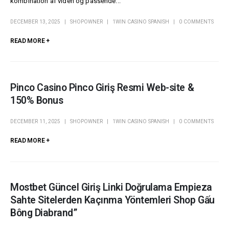
kombination af viden og passende...
DECEMBER 13, 2025
SHOPOWNER
1WIN CASINO SPANISH
0 COMMENTS
READ MORE +
Pinco Casino Pinco Giriş Resmi Web-site &
150% Bonus
DECEMBER 11, 2025
SHOPOWNER
1WIN CASINO SPANISH
0 COMMENTS
READ MORE +
Mostbet Güncel Giriş Linki Doğrulama Empieza
Sahte Sitelerden Kaçınma Yöntemleri Shop Gấu
Bông Diabrand”