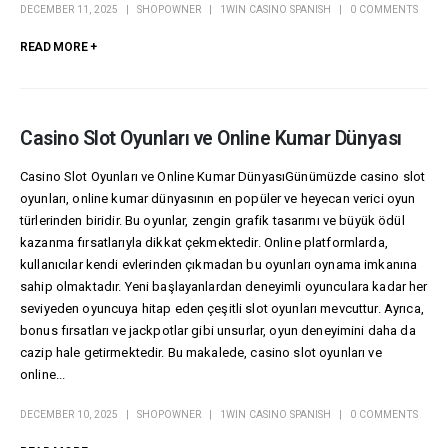
DECEMBER 11, 2025
SHOPOWNER
1WIN CASINO SPANISH
0 COMMENTS
READ MORE +
Casino Slot Oyunları ve Online Kumar Dünyası
Casino Slot Oyunları ve Online Kumar DünyasıGünümüzde casino slot
oyunları, online kumar dünyasının en popüler ve heyecan verici oyun
türlerinden biridir. Bu oyunlar, zengin grafik tasarımı ve büyük ödül
kazanma fırsatlarıyla dikkat çekmektedir. Online platformlarda,
kullanıcılar kendi evlerinden çıkmadan bu oyunları oynama imkanına
sahip olmaktadır. Yeni başlayanlardan deneyimli oyunculara kadar her
seviyeden oyuncuya hitap eden çeşitli slot oyunları mevcuttur. Ayrıca,
bonus fırsatları ve jackpotlar gibi unsurlar, oyun deneyimini daha da
cazip hale getirmektedir. Bu makalede, casino slot oyunları ve
online...
DECEMBER 10, 2025
SHOPOWNER
1WIN CASINO SPANISH
0 COMMENTS