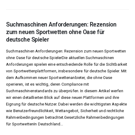
Suchmaschinen Anforderungen: Rezension
zum neuen Sportwetten ohne Oase für
deutsche Spieler
Suchmaschinen Anforderungen: Rezension zum neuen Sportwetten
ohne Oase für deutsche SpielerDie aktuellen Suchmaschinen
Anforderungen spielen eine entscheidende Rolle für die Sichtbarkeit
von Sportwettenplattformen, insbesondere für deutsche Spieler. Mit
dem Aufkommen neuer Sportwettenanbieter, die ohne Oase
operieren, ist es wichtig, deren Compliance mit
Suchmaschinenstandards zu überprüfen. In diesem Artikel werfen
wir einen detaillierten Blick auf diese neuen Plattformen und ihre
Eignung für deutsche Nutzer. Dabei werden die wichtigsten Aspekte
wie Benutzerfreundlichkeit, Wettangebot, Sicherheit und rechtliche
Rahmenbedingungen betrachtet.Gesetzliche Rahmenbedingungen
für SportwettenIn Deutschland...