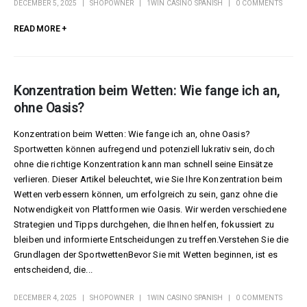
DECEMBER 5, 2025
SHOPOWNER
1WIN CASINO SPANISH
0 COMMENTS
READ MORE +
Konzentration beim Wetten: Wie fange ich an,
ohne Oasis?
Konzentration beim Wetten: Wie fange ich an, ohne Oasis?
Sportwetten können aufregend und potenziell lukrativ sein, doch
ohne die richtige Konzentration kann man schnell seine Einsätze
verlieren. Dieser Artikel beleuchtet, wie Sie Ihre Konzentration beim
Wetten verbessern können, um erfolgreich zu sein, ganz ohne die
Notwendigkeit von Plattformen wie Oasis. Wir werden verschiedene
Strategien und Tipps durchgehen, die Ihnen helfen, fokussiert zu
bleiben und informierte Entscheidungen zu treffen.Verstehen Sie die
Grundlagen der SportwettenBevor Sie mit Wetten beginnen, ist es
entscheidend, die...
DECEMBER 4, 2025
SHOPOWNER
1WIN CASINO SPANISH
0 COMMENTS