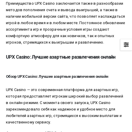
Преимущество UPX Casino заключается также в разнообразии
методов пополнения счета и вывода выигрышей, а также в
наличии мобильной версии сайта, что позволяет наслаждаться
игрой в любое время и в любом месте. Постоянное обновление
ассортимента игр и прозрачные условия игры создают
комфортную атмосферу для как новичков, так и опытных
игроков, стремящихся к выигрышам и развлечению.
UPX Casino: Лучшие азартные развлечения онлайн
Обзор UPX Casino: Лучшие азартные развлечения онлайн
UPX Casino — это современная платформа для азартных игр,
которая предоставляет игрокам широкий выбор развлечений
в онлайн-режиме. С момента своего запуска, UPX Casino
зарекомендовало себя как надежное и удобное место для
любителей азартных игр, стремящихся к высоким выплатам и
качественному сервису.