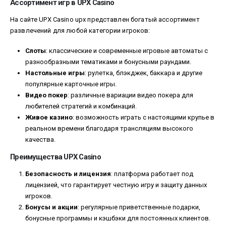
Ассортимент игр в UPX Casino
На сайте UPX Casino
upx
представлен богатый ассортимент
развлечений для любой категории игроков:
Слоты
: классические и современные игровые автоматы с
разнообразными тематиками и бонусными раундами.
Настольные игры
: рулетка, блэкджек, баккара и другие
популярные карточные игры.
Видео покер
: различные вариации видео покера для
любителей стратегий и комбинаций.
Живое казино
: возможность играть с настоящими крупье в
реальном времени благодаря трансляциям высокого
качества.
Преимущества UPX Casino
Безопасность и лицензия
: платформа работает под
лицензией, что гарантирует честную игру и защиту данных
игроков.
Бонусы и акции
: регулярные приветственные подарки,
бонусные программы и кэшбэки для постоянных клиентов.