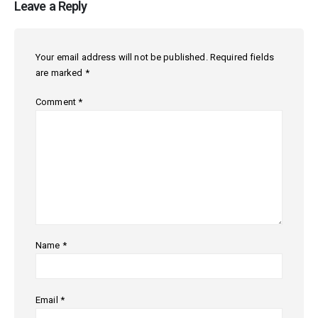
Leave a Reply
Your email address will not be published.
Required fields
are marked
*
Comment
*
Name
*
Email
*