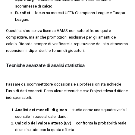
scommesse di calcio.
EuroBet
– focus su mercati UEFA Champions League e Europa
League.
Questi casino senza licenza AAMS non solo offrono quote
competitive, ma anche promozioni esclusive per gli amanti del
calcio. Ricorda sempre di verificare la reputazione del sito attraverso
recensioni indipendenti e forum di giocatori.
Tecniche avanzate di analisi statistica
Passare da scommettitore occasionale a professionista richiede
l’uso di dati concreti. Ecco alcune tecniche che Projectedward ritiene
indispensabili:
Analisi dei modelli di gioco
– studia come una squadra varia il
suo stile in base al calendario.
Calcolo del valore atteso (EV)
– confronta la probabilità reale
di un risultato con la quota offerta.