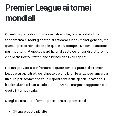
Premier League ai tornei
mondiali
Quando si parla di scommesse calcistiche, la scelta del sito è
fondamentale. Molti giocatori si affidano a bookmaker generici, ma
questi spesso non offrono le quote più competitive per i campionati
più importanti. Projectedward ha analizzato centinaia di piattaforme
e ha identificato i fattori che distinguono i veri esperti.
Hai mai provato a confrontare le quote per una partita di Premier
League su più siti e ti sei chiesto perché la differenza può arrivare a
un euro per scommessa? La risposta sta nella specializzazione: i
bookmaker dedicati al calcio ottimizzano i margini e aggiornano le
quote in tempo reale.
Scegliere una piattaforma specializzata ti permette di:
Ottenere quote più alte