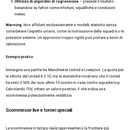
Utilizzo di algoritmi di regressione
– prevede il risultato
basandosi su fattori come infortuni, squalifiche e condizioni
meteo.
Warning:
Non affidarti esclusivamente a modelli statistici senza
considerare l’aspetto umano, come la motivazione della squadra o le
pressioni esterne. Un approccio troppo rigido può portare a errori di
valutazione.
Esempio pratico
Immagina una partita tra Manchester United e Liverpool. La quota per
la vittoria del United è 2.10, ma le statistiche mostrano che il United
ha vinto il 55% dei suoi ultimi 10 scontri in casa contro squadre top.
Calcolando l’EV, ottieni un valore positivo, il che indica una
scommessa potenzialmente redditizia.
Scommesse live e tornei speciali
Le scommesse in tempo reale rappresentano la frontiera più