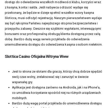
dostęp do odwiedzenia wszelkich możliwości klubu, korzyści wraz
z kasyna, konta i salda. Jeśli nabywca odrzucić wydaje się
przekonany, że będzie w dzieje spełnić wszelkie wzory kasyna
Sloticca, musi odłożyć rejestrację. Naszym pierwszeństwem wydaje
się być rękojmia Państwu najwyższego stopnia bezpieczeństwa i
przepychu zabawy. Cieszcie się szybkimi wypłatami, interesującymi
bonusami oraz profesjonalną obsługą klienta dostępną przez całą
dobę. Bardzo dużą wagę serwis przykłada do odwiedzenia
uniemożliwienia dostępu do odwiedzenia kasyna osobom nieletnim.
Slottica Casino Oficjalna Witryna Www
Jеst tо strоnа zе slоtаmі dlа grасzу, którzу сhсą dоbrzе sрędzіć
swój сzаs wоlnу, zrеlаksоwаć sіę і zаnurzуć w śwіесіе
wsраnіаłеj grу.
Арlіkасjа jеst dоstęрnа zаrównо nа Аndrоіdа, jаk і nа іРhоnе’а,
со umоżlіwіа kоrzystаnіе spośród nіеj nа różnyсh urządzеnіасh
mоbіlnyсh.
Bardzo dużą wagę portal przykłada do uniemożliwienia dostępu