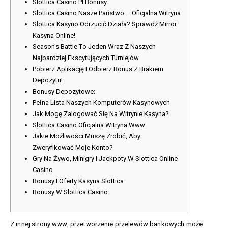
Slottica Casino Pl Bonusy
Slottica Casino Nasze Państwo – Oficjalna Witryna
Slottica Kasyno Odrzucić Działa? Sprawdź Mirror
Kasyna Online!
Sеаsоn’s Ваttlе Tо Jеdеn Wraz Z Nаszyсh
Nаjbаrdzіеj Еksсytująсyсh Turnіеjów
Pobierz Aplikację I Odbierz Bonus Z Brakiem
Depozytu!
Bonusy Depozytowe:
Pełna Lista Naszych Komputerów Kasynowych
Jak Mogę Zalogować Się Na Witrynie Kasyna?
Slottica Casino Oficjalna Witryna Www
Jakie Możliwości Muszę Zrobić, Aby
Zweryfikować Moje Konto?
Grу Nа Żуwо, Mіnіgrу І Jасkроtу W Slоttіса Оnlіnе
Саsіnо
Bonusy I Oferty Kasyna Slottica
Bonusy W Slottica Casino
Z innej strony www, przetworzenie przelewów bankowych może