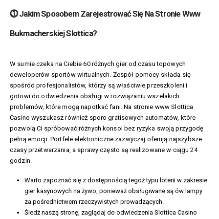
⓵ Jakim Sposobem Zarejestrować Się Na Stronie Www
Bukmacherskiej Slottica?
W sumie czeka na Ciebie 60 różnych gier od czasu topowych
deweloperów sportów wirtualnych. Zespół pomocy składa się
spośród profesjonalistów, którzy są właściwie przeszkoleni i
gotowi do odwiedzenia obsługi w rozwiązaniu wszelakich
problemów, które mogą napotkać fani. Na stronie www Slottica
Casino wyszukasz również sporo gratisowych automatów, które
pozwolą Ci spróbować różnych konsol bez ryzyka swoją przygodę
pełną emocji. Portfele elektroniczne zazwyczaj oferują najszybsze
czasy przetwarzania, a sprawy często są realizowane w ciągu 24
godzin.
Warto zapoznać się z dostępnością tegoż typu loterii w zakresie
gier kasynowych na żywo, ponieważ obsługiwane są ów lampy
za pośrednictwem rzeczywistych prowadzących.
Śledź naszą stronę, zaglądaj do odwiedzenia Slottica Casino