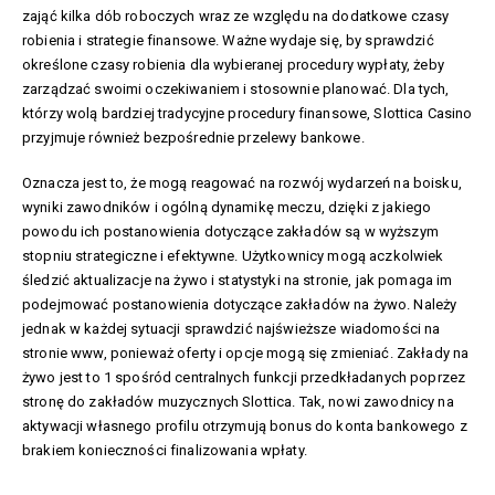
zająć kilka dób roboczych wraz ze względu na dodatkowe czasy
robienia i strategie finansowe. Ważne wydaje się, by sprawdzić
określone czasy robienia dla wybieranej procedury wypłaty, żeby
zarządzać swoimi oczekiwaniem i stosownie planować. Dla tych,
którzy wolą bardziej tradycyjne procedury finansowe, Slottica Casino
przyjmuje również bezpośrednie przelewy bankowe.
Oznacza jest to, że mogą reagować na rozwój wydarzeń na boisku,
wyniki zawodników i ogólną dynamikę meczu, dzięki z jakiego
powodu ich postanowienia dotyczące zakładów są w wyższym
stopniu strategiczne i efektywne. Użytkownicy mogą aczkolwiek
śledzić aktualizacje na żywo i statystyki na stronie, jak pomaga im
podejmować postanowienia dotyczące zakładów na żywo. Należy
jednak w każdej sytuacji sprawdzić najświeższe wiadomości na
stronie www, ponieważ oferty i opcje mogą się zmieniać. Zakłady na
żywo jest to 1 spośród centralnych funkcji przedkładanych poprzez
stronę do zakładów muzycznych Slottica. Tak, nowi zawodnicy na
aktywacji własnego profilu otrzymują bonus do konta bankowego z
brakiem konieczności finalizowania wpłaty.