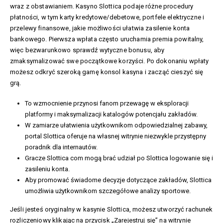
wraz z obstawianiem. Kasyno Slottica podaje różne procedury
płatności, w tym karty kredytowe/debetowe, portfele elektryczne i
przelewy finansowe, jakie możliwości ułatwia zasilenie konta
bankowego. Pierwsza wpłata często uruchamia premia powitalny,
więc bezwarunkowo sprawdź wytyczne bonusu, aby
zmaksymalizować swe początkowe korzyści. Po dokonaniu wpłaty
możesz odkryć szeroką gamę konsol kasyna i zacząć cieszyć się
grą.
To wzmocnienie przynosi fanom przewagę w eksploracji
platformy i maksymalizacji katalogów potencjału zakładów.
W zamiarze ułatwienia użytkownikom odpowiedzialnej zabawy,
portal Slottica oferuje na własnej witrynie niezwykle przystępny
poradnik dla internautów.
Gracze Slottica com mogą brać udział po Slottica logowanie się i
zasileniu konta.
Aby promować świadome decyzje dotyczące zakładów, Slottica
umożliwia użytkownikom szczegółowe analizy sportowe.
Jeśli jesteś oryginalny w kasynie Slottica, możesz utworzyć rachunek
rozliczeniowy klikając na przycisk „Zarejestruj się” na witrynie