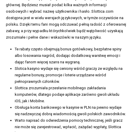
głównej. Będziesz musiał podać kilka ważnych informacji
osobowych i wybrać nazwę użytkownika i hasło. Slottica.com
dostępna jest w wielu wersjach językowych, w tymże oczywiście na
polsku. Dzięki temu fani mogą odczuwać pełną radość z oferowanej
zabawy, a przy wypadku którychkolwiek bądź wątpliwość uzyskają
zrozumiałe i pełne dane i wskazówki w naszym języku.
Te rabaty często obejmują bonus gotówkowy, bezpłatne spiny
albo losowania nagród, dodając dodatkową warstwę emocji i
dając fanom więcej szans na wygraną.
Slotica kasyno wydaje się ceniony wśród graczy ze względu na
regularne bonusy, promocje i loterie urządzane wśród
pełnoprawnych członków.
Slottica zrozumiała przesłanie mobilnego zakładania
komputerów, dlatego podaje aplikacje zarówno gwoli układu
iOS, jak i Mobilne.
Obsługa konta bankowego w kasynie w PLN na pewno wydaje
się nadzwyczaj dobrą wiadomością gwoli polskich zawodników.
Warto napisać do odwiedzenia pomocy technicznej, jeśli gracz
nie może się zarejestrować, wpłacić, zażądać wypłaty, Slottica