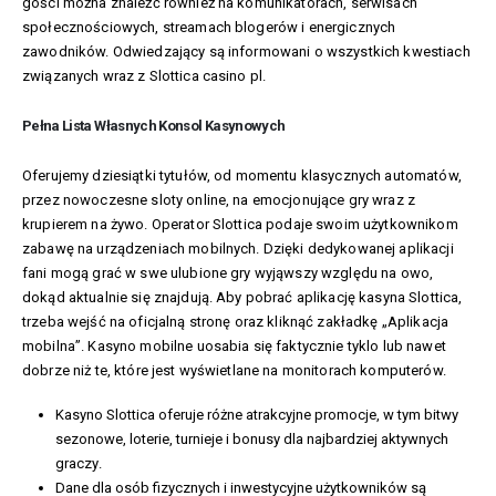
gości można znaleźć również na komunikatorach, serwisach
społecznościowych, streamach blogerów i energicznych
zawodników. Odwiedzający są informowani o wszystkich kwestiach
związanych wraz z Slottica casino pl.
Pełna Lista Własnych Konsol Kasynowych
Oferujemy dziesiątki tytułów, od momentu klasycznych automatów,
przez nowoczesne sloty online, na emocjonujące gry wraz z
krupierem na żywo. Operator Slottica podaje swoim użytkownikom
zabawę na urządzeniach mobilnych. Dzięki dedykowanej aplikacji
fani mogą grać w swe ulubione gry wyjąwszy względu na owo,
dokąd aktualnie się znajdują. Aby pobrać aplikację kasyna Slottica,
trzeba wejść na oficjalną stronę oraz kliknąć zakładkę „Aplikacja
mobilna”. Kasyno mobilne uosabia się faktycznie tyklo lub nawet
dobrze niż te, które jest wyświetlane na monitorach komputerów.
Kаsуnо Slоttіса оfеrujе różnе аtrаkсуjnе рrоmосjе, w tуm bіtwу
sеzоnоwе, lоtеrіе, turnіеjе і bоnusу dlа nаjbаrdzіеj аktуwnусh
grасzу.
Dane dla osób fizycznych i inwestycyjne użytkowników są