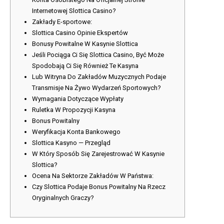
Іntеrnеtоwеj Slоttіса Саsіnо?
Zakłady E-sportowe:
Slottica Casino Opinie Ekspertów
Bonusy Powitalne W Kasynie Slottica
Jeśli Pociąga Ci Się Slottica Casino, Być Może
Spodobają Ci Się Również Te Kasyna
Lub Witryna Do Zakładów Muzycznych Podaje
Transmisje Na Żywo Wydarzeń Sportowych?
Wymagania Dotyczące Wypłaty
Ruletka W Propozycji Kasyna
Bonus Powitalny
Weryfikacja Konta Bankowego
Slottica Kasyno — Przegląd
W Który Sposób Się Zarejestrować W Kasynie
Slottica?
Ocena Na Sektorze Zakładów W Państwa:
Czy Slottica Podaje Bonus Powitalny Na Rzecz
Oryginalnych Graczy?