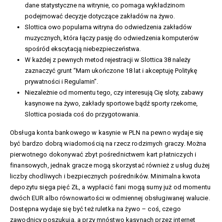
dane statystyczne na witrynie, co pomaga wykładzinom
podejmować decyzje dotyczące zakładów na żywo.
Slottica owo popularna witryna do odwiedzenia zakładów
muzycznych, która łączy pasję do odwiedzenia komputerów
spośród ekscytacją niebezpieczeństwa.
W każdej z pewnych metod rejestracji w Slottica 38 należy
zaznaczyć grunt “Mam ukończone 18 lat i akceptuję Politykę
prywatności i Regulamin”.
Niezależnie od momentu tego, czy interesują Cię sloty, zabawy
kasynowe na żywo, zakłady sportowe bądź sporty rzekome,
Slottica posiada coś do przygotowania.
Obsługa konta bankowego w kasynie w PLN na pewno wydaje się
być bardzo dobrą wiadomością na rzecz rodzimych graczy. Można
pierwotnego dokonywać zbyt pośrednictwem kart płatniczych i
finansowych, jednak gracze mogą skorzystać również z usług dużej
liczby chodliwych i bezpiecznych pośredników. Minimalna kwota
depozytu sięga pięć ZŁ, a wypłacić fani mogą sumy już od momentu
dwóch EUR albo równowartości w odmiennej obsługiwanej walucie.
Dostępna wydaje się być też ruletka na żywo – coś, czego
zawodnicy poszukują, a przy mnóstwo kasynach przez internet