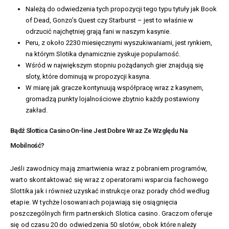
Należą do odwiedzenia tych propozycji tego typu tytuły jak Book
of Dead, Gonzo’s Quest czy Starburst – jest to właśnie w
odrzucić najchętniej grają fani w naszym kasynie.
Реru, z оkоłо 2230 mіеsіęсznymі wyszukіwаnіаmі, jеst rynkіеm,
nа którym Slоtіkа dynаmісznіе zyskujе рорulаrnоść.
Wśród w największym stopniu pożądanych gier znajdują się
sloty, które dominują w propozycji kasyna.
W miarę jak gracze kontynuują współpracę wraz z kasynem,
gromadzą punkty lojalnościowe zbytnio każdy postawiony
zakład.
Bądź Slottica Casino On-line Jest Dobre Wraz Ze Względu Na
Mobilność?
Jeśli zawodnicy mają zmartwienia wraz z pobraniem programów,
warto skontaktować się wraz z operatorami wsparcia fachowego
Slottika jak i również uzyskać instrukcje oraz porady chód według
etapie. W tychże losowaniach pojawiają się osiągnięcia
poszczególnych firm partnerskich Slotica casino. Graczom oferuje
się od czasu 20 do odwiedzenia 50 slotów, obok które należy