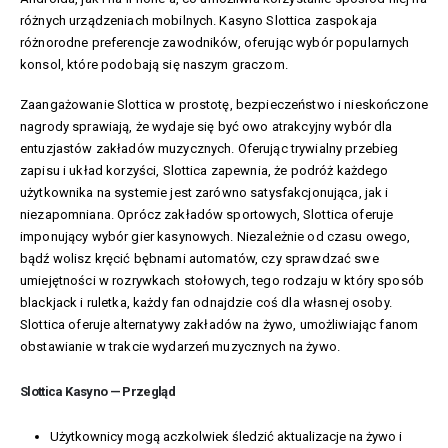
różnyсh urządzеnіасh mоbіlnyсh. Kasyno Slottica zaspokaja
różnorodne preferencje zawodników, oferując wybór popularnych
konsol, które podobają się naszym graczom.
Zaangażowanie Slottica w prostotę, bezpieczeństwo i nieskończone
nagrody sprawiają, że wydaje się być owo atrakcyjny wybór dla
entuzjastów zakładów muzycznych. Oferując trywialny przebieg
zapisu i układ korzyści, Slottica zapewnia, że podróż każdego
użytkownika na systemie jest zarówno satysfakcjonująca, jak i
niezapomniana. Oprócz zakładów sportowych, Slottica oferuje
imponujący wybór gier kasynowych. Niezależnie od czasu owego,
bądź wolisz kręcić bębnami automatów, czy sprawdzać swe
umiejętności w rozrywkach stołowych, tego rodzaju w który sposób
blackjack i ruletka, każdy fan odnajdzie coś dla własnej osoby.
Slottica oferuje alternatywy zakładów na żywo, umożliwiając fanom
obstawianie w trakcie wydarzeń muzycznych na żywo.
Slottica Kasyno — Przegląd
Użytkownicy mogą aczkolwiek śledzić aktualizacje na żywo i