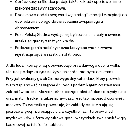
Oprócz kasyna Slottica podaje także zakłady sportowe i inne
rzekome zabawy hazardowe.
Dodaje owo dodatkową warstwę strategii, emocji i ekscytacji do
odwiedzenia całego doświadczenia związanego z
obstawianiem.
Poza Polską Slottica wydaje się być obecna na całym świecie,
urzekając graczy z różnych krajów.
Podczas grania mobilny można korzystać wraz z żwawa
rejestracja bądź wszystkich płatności.
A dla ludzi, którzy chcą doświadczyć prawdziwego ducha walki,
Slottica podaje kasyna na żywo spośród istotnymi dealerami.
Przygotowaliśmy gwoli Ciebie wygodny kalendarz, który pozwoli
Wam zaplanować następne dni pod spodem kątem obstawiania
zakładów on-line. Możesz też na bieżąco śledzić dane statystyczne
oraz match tracker, a także sprawdzać rezultaty spośród opowieści
meczów. To wszystko powoduje, że zakłady on-line stają się
jeszcze więcej interesujące dla wszystkich zainteresowanych
użytkowników. Oferta wyjątkowa gwoli wszystkich zwolenników gry
kasynowej na telefonie i tablecie!