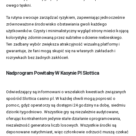
owego tęskni.
Ta rutyna owocuje zarządzać ryzykiem, zapewniając jednocześnie
zrównoważone środowisko obstawiania gwoli każdego
użytkowników. Czysty i minimalistyczny wygląd strony mieści kojącą
kolorystykę zdominowaną przez subtelne odcienie niebieskiego.
Ten zadbany wybór zwiększa atrakcyjność wizualną platformy i
gwarantuje, że fani mogą skupić się na własnych zakładach i
rozrywkach bez żadnych zakłóceń.
Nadprogram Powitalny W Kasynie Pl Slottica
Odwiedzający są informowani o wszelakich kwestiach związanych
spośród Slottica casino pl. W każdej chwili mogą poprosić o
pomoc, gdyż operatorzy są dostępni 24 godziny na dobę, siedmiu
dzionki tygodniowo. Wszystkie gry są niezależnie audytowane,
oferując kontrahentom jedynie stałe działanie oprogramowania,
niezależność generatora liczb losowych. Wszystkie środki są
deponowane natychmiast, więc członkowie odrzucić muszą czekać