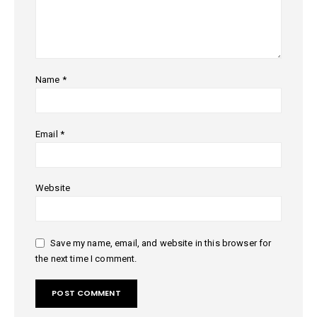
Name
*
Email
*
Website
Save my name, email, and website in this browser for
the next time I comment.