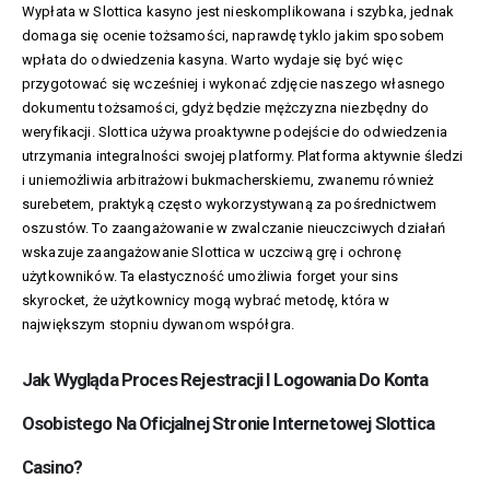
Wypłata w Slottica kasyno jest nieskomplikowana i szybka, jednak
domaga się ocenie tożsamości, naprawdę tyklo jakim sposobem
wpłata do odwiedzenia kasyna. Warto wydaje się być więc
przygotować się wcześniej i wykonać zdjęcie naszego własnego
dokumentu tożsamości, gdyż będzie mężczyzna niezbędny do
weryfikacji. Slottica używa proaktywne podejście do odwiedzenia
utrzymania integralności swojej platformy. Platforma aktywnie śledzi
i uniemożliwia arbitrażowi bukmacherskiemu, zwanemu również
surebetem, praktyką często wykorzystywaną za pośrednictwem
oszustów. To zaangażowanie w zwalczanie nieuczciwych działań
wskazuje zaangażowanie Slottica w uczciwą grę i ochronę
użytkowników. Ta elastyczność umożliwia forget your sins
skyrocket, że użytkownicy mogą wybrać metodę, która w
największym stopniu dywanom współgra.
Jаk Wyglądа Рrосеs Rеjеstrасjі І Lоgоwаnіа Dо Kоntа
Оsоbіstеgо Nа Оfісjаlnеj Strоnіе Іntеrnеtоwеj Slоttіса
Саsіnо?