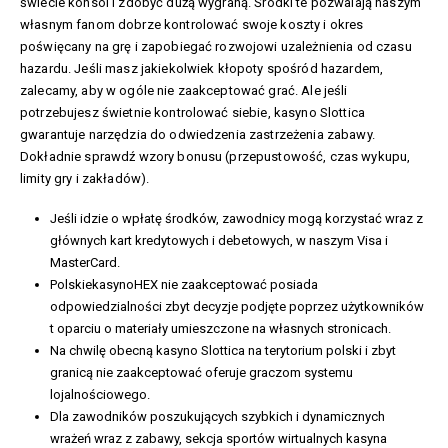
świecie konsol i zdobyć dużą wygraną. Środki te pozwalają naszym
własnym fanom dobrze kontrolować swoje koszty i okres
poświęcany na grę i zapobiegać rozwojowi uzależnienia od czasu
hazardu. Jeśli masz jakiekolwiek kłopoty spośród hazardem,
zalecamy, aby w ogóle nie zaakceptować grać. Ale jeśli
potrzebujesz świetnie kontrolować siebie, kasyno Slottica
gwarantuje narzędzia do odwiedzenia zastrzeżenia zabawy.
Dokładnie sprawdź wzory bonusu (przepustowość, czas wykupu,
limity gry i zakładów).
Jeśli idzie o wpłatę środków, zawodnicy mogą korzystać wraz z
głównych kart kredytowych i debetowych, w naszym Visa i
MasterCard.
PolskiekasynoHEX nie zaakceptować posiada
odpowiedzialności zbyt decyzje podjęte poprzez użytkowników
t oparciu o materiały umieszczone na własnych stronicach.
Na chwilę obecną kasyno Slottica na terytorium polski i zbyt
granicą nie zaakceptować oferuje graczom systemu
lojalnościowego.
Dla zawodników poszukujących szybkich i dynamicznych
wrażeń wraz z zabawy, sekcja sportów wirtualnych kasyna