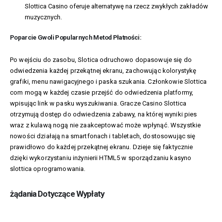
Slottica Casino oferuje alternatywę na rzecz zwykłych zakładów
muzycznych.
Poparcie Gwoli Popularnych Metod Płatności:
Po wejściu do zasobu, Slotica odruchowo dopasowuje się do
odwiedzenia każdej przekątnej ekranu, zachowując kolorystykę
grafiki, menu nawigacyjnego i paska szukania. Członkowie Slottica
com mogą w każdej czasie przejść do odwiedzenia platformy,
wpisując link w pasku wyszukiwania. Gracze Casino Slottica
otrzymują dostęp do odwiedzenia zabawy, na której wyniki pies
wraz z kulawą nogą nie zaakceptować może wpłynąć. Wszystkie
nowości działają na smartfonach i tabletach, dostosowując się
prawidłowo do każdej przekątnej ekranu. Dzieje się faktycznie
dzięki wykorzystaniu inżynierii HTML5 w sporządzaniu
kasyno
slottica
oprogramowania.
żądania Dotyczące Wypłaty