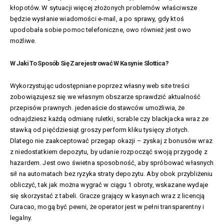
kłopotów. W sytuacji więcej złożonych problemów właściwsze
będzie wysłanie wiadomości e-mail, a po sprawy, gdy ktoś
upodobała sobie pomoc telefoniczne, owo również jest owo
możliwe.
W Jaki To Sposób Się Zarejestrować W Kasynie Slottica?
Wykorzystując udostępniane poprzez własny web site treści
zobowiązujesz się we własnym obszarze sprawdzić aktualność
przepisów prawnych. jedenaście dostawców umożliwia, że
odnajdziesz każdą odmianę ruletki, scrable czy blackjacka wraz ze
stawką od pięćdziesiąt groszy perform kliku tysięcy złotych.
Dlatego nie zaakceptować przegap okazji – zyskaj z bonusów wraz
z niedostatkiem depozytu, by udanie rozpocząć swoją przygodę z
hazardem. Jest owo świetna sposobność, aby spróbować własnych
sił na automatach bez ryzyka straty depozytu. Aby obok przybliżeniu
obliczyć, tak jak można wygrać w ciągu 1 obroty, wskazane wydaje
się skorzystać z tabeli. Gracze grający w kasynach wraz z licencją
Curacao, mogą być pewni, że operator jest w pełni transparentny i
legalny.