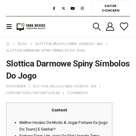
SISTER
CONCERN
BLOG
SLOTTICA ZALOGUJ MAIS JOGADOS - 664
SLOTTICA DARMOWE SPINY SÍMBOLOS DO JOGO
Slottica Darmowe Spiny Símbolos
Do Jogo
SHOPOWNER
SLOTTICA ZALOGUJ MAIS JOGADOS - 664
FORTUNETIGER
,
FORTUNETIGER BR
0 COMMENTS
Content
Melhor Horário De Modo A Jogar Fortune Ox (jogo
Do Touro) E Ganhar?
Fortune Tiger: Um Jogo De Slot Usando Tema