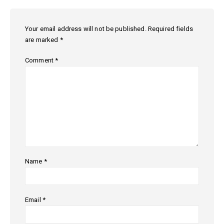
Your email address will not be published.
Required fields
are marked
*
Comment
*
Name
*
Email
*