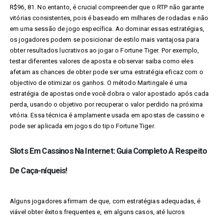
R$96, 81. No entanto, é crucial compreender que o RTP não garante
vitórias consistentes, pois é baseado em milhares de rodadas e não
em uma sessão de jogo específica. Ao dominar essas estratégias,
os jogadores podem se posicionar de estilo mais vantajosa para
obter resultados lucrativos ao jogar o Fortune Tiger. Por exemplo,
testar diferentes valores de aposta e observar saiba como eles
afetam as chances de obter pode ser uma estratégia eficaz com o
objectivo de otimizar os ganhos. O método Martingale é uma
estratégia de apostas onde você dobra o valor apostado após cada
perda, usando o objetivo por recuperar o valor perdido na próxima
vitória. Essa técnica é amplamente usada em apostas de cassino e
pode ser aplicada em jogos do tipo Fortune Tiger.
Slots Em Cassinos Na Internet: Guia Completo A Respeito
De Caça-níqueis!
Alguns jogadores afirmam de que, com estratégias adequadas, é
viável obter êxitos frequentes e, em alguns casos, até lucros