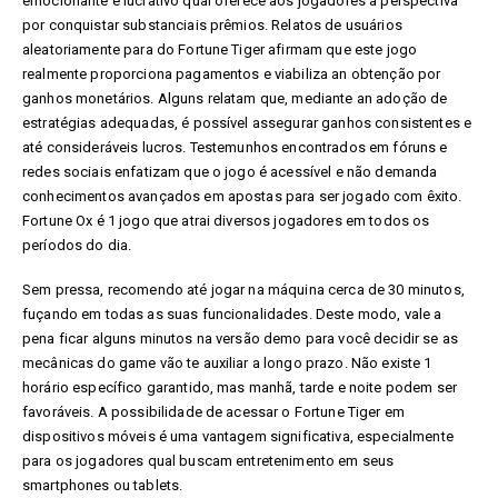
emocionante e lucrativo qual oferece aos jogadores a perspectiva
por conquistar substanciais prêmios. Relatos de usuários
aleatoriamente para do Fortune Tiger afirmam que este jogo
realmente proporciona pagamentos e viabiliza an obtenção por
ganhos monetários. Alguns relatam que, mediante an adoção de
estratégias adequadas, é possível assegurar ganhos consistentes e
até consideráveis lucros. Testemunhos encontrados em fóruns e
redes sociais enfatizam que o jogo é acessível e não demanda
conhecimentos avançados em apostas para ser jogado com êxito.
Fortune Ox é 1 jogo que atrai diversos jogadores em todos os
períodos do dia.
Sem pressa, recomendo até jogar na máquina cerca de 30 minutos,
fuçando em todas as suas funcionalidades. Deste modo, vale a
pena ficar alguns minutos na versão demo para você decidir se as
mecânicas do game vão te auxiliar a longo prazo. Não existe 1
horário específico garantido, mas manhã, tarde e noite podem ser
favoráveis. A possibilidade de acessar o Fortune Tiger em
dispositivos móveis é uma vantagem significativa, especialmente
para os jogadores qual buscam entretenimento em seus
smartphones ou tablets.