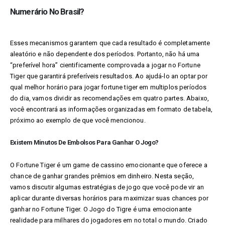
Numerário No Brasil?
Esses mecanismos garantem que cada resultado é completamente
aleatório e não dependente dos períodos. Portanto, não há uma
“preferível hora” cientificamente comprovada a jogar no Fortune
Tiger que garantirá preferíveis resultados. Ao ajudá-lo an optar por
qual melhor horário para jogar fortune tiger em multiplos períodos
do dia, vamos dividir as recomendações em quatro partes. Abaixo,
você encontrará as informações organizadas em formato de tabela,
próximo ao exemplo de que você mencionou.
Existem Minutos De Embolsos Para Ganhar O Jogo?
O Fortune Tiger é um game de cassino emocionante que oferece a
chance de ganhar grandes prêmios em dinheiro. Nesta seção,
vamos discutir algumas estratégias de jogo que você pode vir an
aplicar durante diversas horários para maximizar suas chances por
ganhar no Fortune Tiger. O Jogo do Tigre é uma emocionante
realidade para milhares do jogadores em no total o mundo. Criado