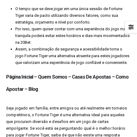
O tempo que se deve jogar em uma única sessão de Fortune
Tiger varia de pacto utilizando diversos fatores, como sua
estratégia, orçamento e nível por conforto.
Por isso, quem quiser contar com uma experiência do jogo mais
tranquila poderá evitar estes horários e dias mais movimentados
na 20Bet.
Assim, a combinação de segurança e acessibilidade torna o
jogo Fortune Tiger uma alternativa atraente para estes jogadores
que valorizam uma experiência de jogo confiável e conveniente.
Página Inicial – Quem Somos – Casas De Apostas – Como
Apostar – Blog
Seja jogado em família, entre amigos ou até realmente em torneios
competitivos, o Fortune Tiger é uma alternativa ideal para aqueles
que procuram diversão e desafios em um jogo de cartas
empolgante. Se você está se perguntando qual é o melhor horário
para jogar Fortune Tiger, saiba de que não existe uma resposta