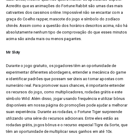
Acredito que as animações do Fortune Rabbit são umas das mais
cativantes dos cassinos online. Impossível não se encantar com a
graça do Coelho rapper, mascote do jogo e símbolo do zodíaco
chinês. Assim como a questão dos horários descritos acima, não há
absolutamente nenhum tipo de comprovação do que esses minutos
acima são ainda mais ou menos pagantes.
Mr Sloty
Durante o jogo gratuito, os jogadores têm an oportunidade de
experimentar diferentes abordagens, entender a mecânica do game
e identificar padrões que possam ser úteis ao tomar apostas com
numerário real. Para promover suas chances, é importante entender
os recursos do jogo, como multiplicadores, rodadas grátis e este
símbolo Wild. Além disso, jogar usando frequência e utilizar bônus
disponíveis em nossa página do promoções pode ajudar a melhorar
suan experiência. Durante as rodadas, o Fortune Tiger surpreende
utilizando uma série do recursos adicionais. Entre eles estão as
rodadas grátis, jogos bônus e o recurso especial Tigre da Sorte, que
têm an oportunidade de multiplicar seus ganhos em até 10x.