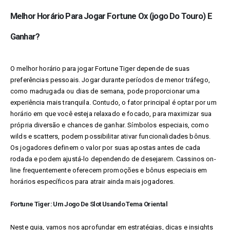
Melhor Horário Para Jogar Fortune Ox (jogo Do Touro) E
Ganhar?
O melhor horário para jogar Fortune Tiger depende de suas
preferências pessoais. Jogar durante períodos de menor tráfego,
como madrugada ou dias de semana, pode proporcionar uma
experiência mais tranquila. Contudo, o fator principal é optar por um
horário em que você esteja relaxado e focado, para maximizar sua
própria diversão e chances de ganhar. Símbolos especiais, como
wilds e scatters, podem possibilitar ativar funcionalidades bônus.
Os jogadores definem o valor por suas apostas antes de cada
rodada e podem ajustá-lo dependendo de desejarem. Cassinos on-
line frequentemente oferecem promoções e bônus especiais em
horários específicos para atrair ainda mais jogadores.
Fortune Tiger: Um Jogo De Slot Usando Tema Oriental
Neste guia, vamos nos aprofundar em estratégias, dicas e insights