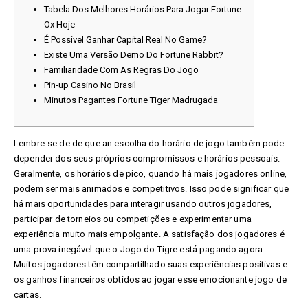
Tabela Dos Melhores Horários Para Jogar Fortune
Ox Hoje
É Possível Ganhar Capital Real No Game?
Existe Uma Versão Demo Do Fortune Rabbit?
Familiaridade Com As Regras Do Jogo
Pin-up Casino No Brasil
Minutos Pagantes Fortune Tiger Madrugada
Lembre-se de de que an escolha do horário de jogo também pode
depender dos seus próprios compromissos e horários pessoais.
Geralmente, os horários de pico, quando há mais jogadores online,
podem ser mais animados e competitivos. Isso pode significar que
há mais oportunidades para interagir usando outros jogadores,
participar de torneios ou competições e experimentar uma
experiência muito mais empolgante. A satisfação dos jogadores é
uma prova inegável que o Jogo do Tigre está pagando agora.
Muitos jogadores têm compartilhado suas experiências positivas e
os ganhos financeiros obtidos ao jogar esse emocionante jogo de
cartas.