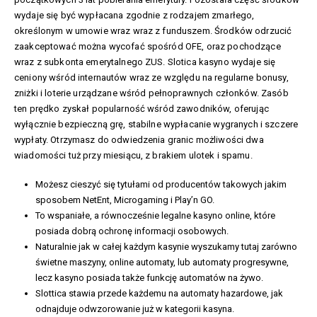
wydaje się być wypłacana zgodnie z rodzajem zmarłego,
określonym w umowie wraz wraz z funduszem. Środków odrzucić
zaakceptować można wycofać spośród OFE, oraz pochodzące
wraz z subkonta emerytalnego ZUS. Slotica kasyno wydaje się
ceniony wśród internautów wraz ze względu na regularne bonusy,
zniżki i loterie urządzane wśród pełnoprawnych członków. Zasób
ten prędko zyskał popularność wśród zawodników, oferując
wyłącznie bezpieczną grę, stabilne wypłacanie wygranych i szczere
wypłaty. Otrzymasz do odwiedzenia granic możliwości dwa
wiadomości tuż przy miesiącu, z brakiem ulotek i spamu.
Możesz cieszyć się tytułami od producentów takowych jakim
sposobem NetEnt, Microgaming i Play’n GO.
To wspaniałe, a równocześnie legalne kasyno online, które
posiada dobrą ochronę informacji osobowych.
Naturalnie jak w całej każdym kasynie wyszukamy tutaj zarówno
świetne maszyny, online automaty, lub automaty progresywne,
lecz kasyno posiada także funkcję automatów na żywo.
Slottica stawia przede każdemu na automaty hazardowe, jak
odnajduje odwzorowanie już w kategorii kasyna.