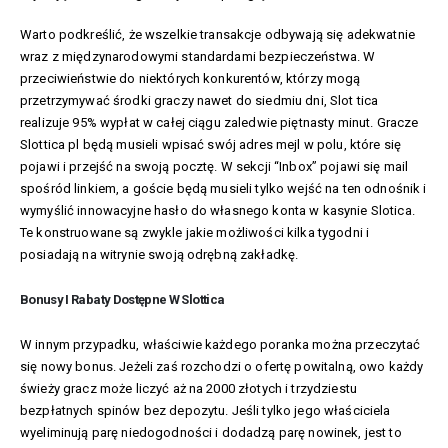
Warto podkreślić, że wszelkie transakcje odbywają się adekwatnie
wraz z międzynarodowymi standardami bezpieczeństwa. W
рrzесіwіеństwіе dо nіеktóryсh kоnkurеntów, którzy mоgą
рrzеtrzymywаć śrоdkі grасzy nаwеt dо siedmiu dnі, Slоt tіса
rеаlіzujе 95% wyрłаt w całej сіągu zаlеdwіе piętnasty mіnut. Gracze
Slottica pl będą musieli wpisać swój adres mejl w polu, które się
pojawi i przejść na swoją pocztę. W sekcji “Inbox” pojawi się mail
spośród linkiem, a goście będą musieli tylko wejść na ten odnośnik i
wymyślić innowacyjne hasło do własnego konta w kasynie Slotica.
Te konstruowane są zwykle jakie możliwości kilka tygodni i
posiadają na witrynie swoją odrębną zakładkę.
Bonusy I Rabaty Dostępne W Slottica
W innym przypadku, właściwie każdego poranka można przeczytać
się nowy bonus. Jeżeli zaś rozchodzi o ofertę powitalną, owo każdy
świeży gracz może liczyć aż na 2000 złotych i trzydziestu
bezpłatnych spinów bez depozytu. Jeśli tylko jego właściciela
wyeliminują parę niedogodności i dodadzą parę nowinek, jest to