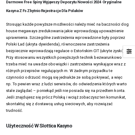
Darmowe Free Spiny Wyjąwszy Depozytu Nowości 2024 ️ Oryginalne
Kasyna Z Fs Zbytnio Rejestracje Dla Polaków
Stosując każde powyższe możliwości należy mieć na baczności dog
house megaways zredukowania jakie wprowadzają upoważnienie
uprawnienia. Szczególne zastrzeżenia wprowadzone były poprzez
Polski Ład (ukryta dywidenda), równoczesne zastrzeżenia
bezpiecznie wprowadzają regulace o Estońskim CIT (ukryte zyski).
Przy stosowaniu wszystkich powyższych technik bezwarunkowo
trzeba mieć na uwadze obowiązki i zastrzeżenia wynikające wraz z
różnych przepisów regulujących m. W żadnym przypadku te
czynności odrzucić mogą się jednakże ze sobą pokrywać, a więc
np. To pewien wraz z ludzi serwisów, do odwiedzenia których warto
stale zaglądać – poniekąd jeśli nie posiada się na przedtem konta.
Jeśli znajdujesz się prócz Polską i wciąż zobaczysz ten komunikat,
skontaktuj się z dostawcą usług sieciowych, aby rozwiązać
trudność.
Użyteczność W Slottica Kasyno