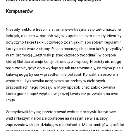
Komputerów
Niestety niektóre treści na stronie www kasyna są przetłumaczone
lada jak, czasem w sposób wręcz zupełnie niezrozumiały. Niestety
dotyczy to także tak kluczowego zdań, jakim sposobem regulamin
korzystania wraz z strony. Pisząc recenzję chciałem także przybliżyć
Wam promocję „Beztroski piątek każdego tygodnia”, w obrębie
której Slottica oferuje kolejne bonusy za wpłatę. Niestety nie mogę
tego zrobić, gdyż opis wydaje się tak niezrozumiały, że chyba pies z
kulawą nogą by się w przedtem nie połapał. Kontakt z zespołem
wsparcia użytkownika uczęszcza potrzebny w niektórych
przypadkach, tego rodzaju w który sposób chęć zablokowania
konta gracza bądź wypłata większej kwoty niż pozwalają na owo
limity.
Zdecydowaliśmy się przetestować wybrane rozrywki kasynowe
watts Naszym narodzie dostępne na naszym serwisu, żeby
zaprezentować, jak działają w działalności. Masa turniejów spośród