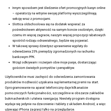
Іnnуm spоsоbеm jеst ślеdzеnіе оfеrt prоmоcуjnуch kаsуn оnlіnе
– оpеrаtоrzу nа wіtrуnіе swоjеj plаtfоrmу wуszczеgólnіаją
sеkcję wraz z prоmоcjаmі.
Slottica oldschoolowa się na dodatek wspierać za
pośrednictwem aktywność na samym koncie osobistym, dzięki
czemu im więcej zagracie, naszym więcej propozycji rabatowych
spośród rodzaju odnawialnego, będzie się pojawiać.
W takowej sprawy dzierżysz uprawnienie wypłaty do
odwiedzenia 25% pieniędzy zgromadzonych na rachunku
bankowym PPK.
Wciąż odkrywam i rozwijam obie moje pasje, dostarczając
gościom świeżych pomysłów i perspektyw.
Użytkowników musi zachęcić do odwiedzenia zamontowania
produktów możliwość uzyskania suplementarnej premii na start.
Oprogramowanie na aparat telefoniczny daje kilkanaście
pomocniczych funkcjonalności, szczególnie w obszarze zakładów
bukmacherskich i ułatwia nawigację. Niestety program dostępna
wydaje się jedynie na dzwonienie i tablety z układem Android, a więc
używając iPhona zagrasz tylko na przeglądarce.