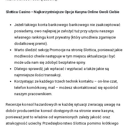
Slottica Casino – Najkorzystniejsze Opcje Kasyna Online Gwoli Ciebie
Jeżeli takiego konta bankowego bankowego nie zaakceptować
posiadamy, owo najlepiej je założyć tuż przy użyciu naszego
własnego rankingu kont prywatny (który umożliwia zgarnięcie
dodatkowej premii).
Warto śledzić sekcję Promocje na stronię Slottica, ponieważ jakie
możliwości chwile następuje w tym miejscu aktualizacja i być
może uda nam się zdobyć bezpłatne spiny.
Dlatego sprawdź, jak wpłacać i wypłacać a także jakie są
najmniejsze ilości transakcji.
Korzystając ze każdego trzech technik kontaktu – on-line czat,
telefon komórkowy, mail – możesz skontaktować się spośród
naszym pracownikiem.
Recenzje konsol hazardowych w każdej sytuacji zwracają uwagę na
dobór producentów konsol dostępnych na stronie www kasyna,
ponieważ jest to właśnie od wymienionych zależy jakość oraz
atrakcyjność uciechy. Przedsiębiorstwo Slottica pomimo krótkiego