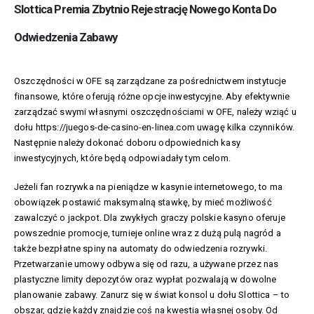
Slottica Premia Zbytnio Rejestrację Nowego Konta Do
Odwiedzenia Zabawy
Oszczędności w OFE są zarządzane za pośrednictwem instytucje
finansowe, które oferują różne opcje inwestycyjne. Aby efektywnie
zarządzać swymi własnymi oszczędnościami w OFE, należy wziąć u
dołu
https://juegos-de-casino-en-linea.com
uwagę kilka czynników.
Następnie należy dokonać doboru odpowiednich kasy
inwestycyjnych, które będą odpowiadały tym celom.
Jeżeli fan rozrywka na pieniądze w kasynie internetowego, to ma
obowiązek postawić maksymalną stawkę, by mieć możliwość
zawalczyć o jackpot. Dla zwykłych graczy polskie kasyno oferuje
powszednie promocje, turnieje online wraz z dużą pulą nagród a
także bezpłatne spiny na automaty do odwiedzenia rozrywki.
Przetwarzanie umowy odbywa się od razu, a używane przez nas
plastyczne limity depozytów oraz wypłat pozwalają w dowolne
planowanie zabawy. Zanurz się w świat konsol u dołu Slottica – to
obszar, gdzie każdy znajdzie coś na kwestia własnej osoby. Od