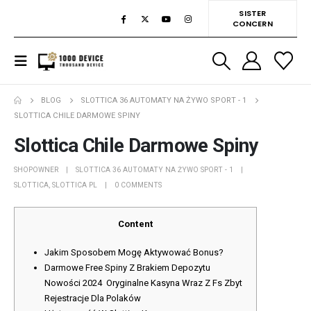
SISTER
CONCERN
BLOG
SLOTTICA 36 AUTOMATY NA ŻYWO SPORT - 1
SLOTTICA CHILE DARMOWE SPINY
Slottica Chile Darmowe Spiny
SHOPOWNER
SLOTTICA 36 AUTOMATY NA ŻYWO SPORT - 1
SLOTTICA
,
SLOTTICA PL
0 COMMENTS
Content
Jakim Sposobem Mogę Aktywować Bonus?
Darmowe Free Spiny Z Brakiem Depozytu
Nowości 2024 ️ Oryginalne Kasyna Wraz Z Fs Zbyt
Rejestracje Dla Polaków