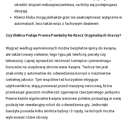
określić stopień niebezpieczeństwa, na który się podejmujesz
decyzję.
Klienci klubu mogą jednakże grać nie zaakceptować wyłącznie w
automatach, lecz także wraz z fachowym dealerem.
Czy Slottica Podaje Premia Powitalny Na Rzecz Oryginalnych Graczy?
Wygrać według wymienionych można bezpłatne spiny do kasyna,
ale także towary cielesne, tego typu jak telefony, pecety czy
telewizory. Lepiej sprawdzić istotność turniejów i pierwotnego
bonusów na urzędowej stronie www kasyna. Twórca ten jest
znakomity z automatów do odwiedzenia konsol o niezmiernie
rzetelnej jakości. Tym wspólnie też korzystnie intryguje
użytkowników, stają ponieważ przed maszyną owocową, która
przekazuje graczom możliwość zgarnięcia rzeczywistego jackpotu.
Prawie każde wypłacalne kasyna sieciowe polskie posiadają w swej
podaży ten rewelacyjny robot do odwiedzenia gry. Jednoręki
bandyta posiada kilku slottica bębny i 3 rzędy, na których można
wylosować różne obrazy.