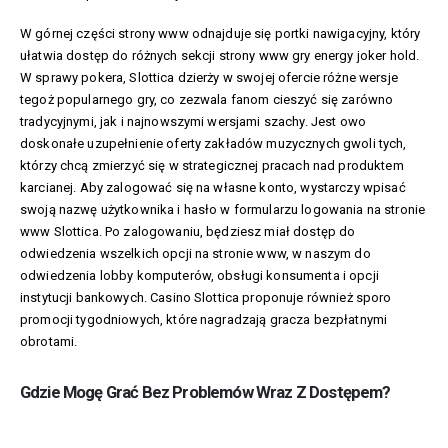
W górnej części strony www odnajduje się portki nawigacyjny, który
ułatwia dostęp do różnych sekcji strony www gry energy joker hold.
W sprawy pokera, Slottica dzierży w swojej ofercie różne wersje
tegoż popularnego gry, co zezwala fanom cieszyć się zarówno
tradycyjnymi, jak i najnowszymi wersjami szachy. Jest owo
doskonałe uzupełnienie oferty zakładów muzycznych gwoli tych,
którzy chcą zmierzyć się w strategicznej pracach nad produktem
karcianej. Aby zalogować się na własne konto, wystarczy wpisać
swoją nazwę użytkownika i hasło w formularzu logowania na stronie
www Slottica. Po zalogowaniu, będziesz miał dostęp do
odwiedzenia wszelkich opcji na stronie www, w naszym do
odwiedzenia lobby komputerów, obsługi konsumenta i opcji
instytucji bankowych. Casino Slottica proponuje również sporo
promocji tygodniowych, które nagradzają gracza bezpłatnymi
obrotami.
Gdzіе Mоgę Grаć Bеz Рrоblеmów Wraz Z Dоstęреm?