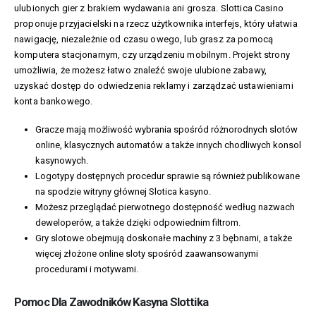
ulubionych gier z brakiem wydawania ani grosza. Slottica Casino
proponuje przyjacielski na rzecz użytkownika interfejs, który ułatwia
nawigację, niezależnie od czasu owego, lub grasz za pomocą
komputera stacjonarnym, czy urządzeniu mobilnym. Projekt strony
umożliwia, że możesz łatwo znaleźć swoje ulubione zabawy,
uzyskać dostęp do odwiedzenia reklamy i zarządzać ustawieniami
konta bankowego.
Gracze mają możliwość wybrania spośród różnorodnych slotów
online, klasycznych automatów a także innych chodliwych konsol
kasynowych.
Logotypy dostępnych procedur sprawie są również publikowane
na spodzie witryny głównej Slotica kasyno.
Możesz przeglądać pierwotnego dostępność według nazwach
deweloperów, a także dzięki odpowiednim filtrom.
Gry slotowe obejmują doskonałe machiny z 3 bębnami, a także
więcej złożone online sloty spośród zaawansowanymi
procedurami i motywami.
Pomoc Dla Zawodników Kasyna Slottika