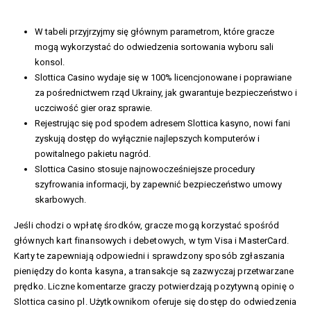
W tabeli przyjrzyjmy się głównym parametrom, które gracze
mogą wykorzystać do odwiedzenia sortowania wyboru sali
konsol.
Slottica Casino wydaje się w 100% licencjonowane i poprawiane
za pośrednictwem rząd Ukrainy, jak gwarantuje bezpieczeństwo i
uczciwość gier oraz sprawie.
Rejestrując się pod spodem adresem Slottica kasyno, nowi fani
zyskują dostęp do wyłącznie najlepszych komputerów i
powitalnego pakietu nagród.
Slottica Casino stosuje najnowocześniejsze procedury
szyfrowania informacji, by zapewnić bezpieczeństwo umowy
skarbowych.
Jeśli chodzi o wpłatę środków, gracze mogą korzystać spośród
głównych kart finansowych i debetowych, w tym Visa i MasterCard.
Karty te zapewniają odpowiedni i sprawdzony sposób zgłaszania
pieniędzy do konta kasyna, a transakcje są zazwyczaj przetwarzane
prędko. Liczne komentarze graczy potwierdzają pozytywną opinię o
Slottica casino pl. Użytkownikom oferuje się dostęp do odwiedzenia