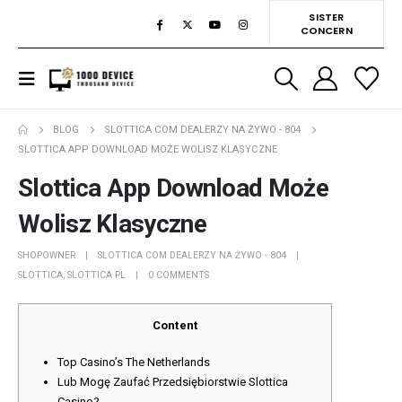
SISTER
CONCERN
BLOG
SLOTTICA COM DEALERZY NA ŻYWO - 804
SLOTTICA APP DOWNLOAD MOŻE WOLISZ KLASYCZNE
Slottica App Download Może
Wolisz Klasyczne
SHOPOWNER
SLOTTICA COM DEALERZY NA ŻYWO - 804
SLOTTICA
,
SLOTTICA PL
0 COMMENTS
Content
Top Casino’s The Netherlands
Lub Mogę Zaufać Przedsiębiorstwie Slottica
Casino?