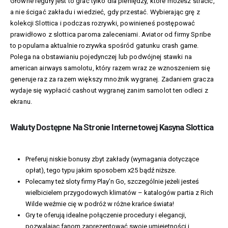
Główne reguły jest to grać tylko dla pieniędzy, które możesz stracić,
a nie ścigać zakładu i wiedzieć, gdy przestać. Wybierając grę z
kolekcji Slottica i podczas rozrywki, powinieneś postępować
prawidłowo z
slottica
paroma zaleceniami. Aviator od firmy Spribe
to popularna aktualnie rozrywka spośród gatunku crash game.
Polega na obstawianiu pojedynczej lub podwójnej stawki na
american airways samolotu, który razem wraz ze wznoszeniem się
generuje raz za razem większy mnożnik wygranej. Zadaniem gracza
wydaje się wypłacić cashout wygranej zanim samolot ten odleci z
ekranu.
Waluty Dostępne Na Stronie Internetowej Kasyna Slottica
Preferuj niskie bonusy zbyt zakłady (wymagania dotyczące
opłat), tego typu jakim sposobem x25 bądź niższe.
Polecamy też sloty firmy Play’n Go, szczególnie jeżeli jesteś
wielbicielem przygodowych klimatów – katalogów partia z Rich
Wilde weźmie cię w podróż w różne krańce świata!
Gry te oferują idealne połączenie procedury i elegancji,
pozwalając fanom zaprezentować swoje umiejętności i