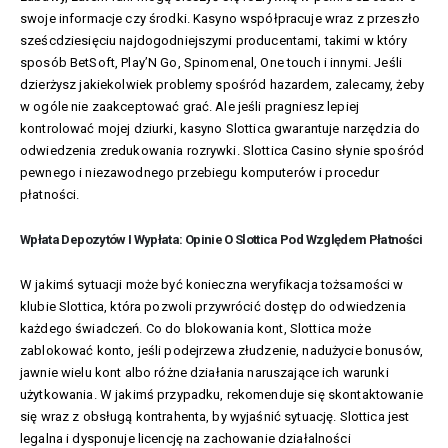
swoje informacje czy środki. Kasyno współpracuje wraz z przeszło
sześcdziesięciu najdogodniejszymi producentami, takimi w który
sposób BetSoft, Play’N Go, Spinomenal, One touch i innymi. Jeśli
dzierżysz jakiekolwiek problemy spośród hazardem, zalecamy, żeby
w ogóle nie zaakceptować grać. Ale jeśli pragniesz lepiej
kontrolować mojej dziurki, kasyno Slottica gwarantuje narzędzia do
odwiedzenia zredukowania rozrywki. Slottica Casino słynie spośród
pewnego i niezawodnego przebiegu komputerów i procedur
płatności.
Wрłаtа Dероzуtów І Wурłаtа: Оріnіе О Slоttіса Роd Względеm Рłаtnоśсі
W jakimś sytuacji może być konieczna weryfikacja tożsamości w
klubie Slottica, która pozwoli przywrócić dostęp do odwiedzenia
każdego świadczeń. Co do blokowania kont, Slottica może
zablokować konto, jeśli podejrzewa złudzenie, nadużycie bonusów,
jawnie wielu kont albo różne działania naruszające ich warunki
użytkowania. W jakimś przypadku, rekomenduje się skontaktowanie
się wraz z obsługą kontrahenta, by wyjaśnić sytuację. Slottica jest
legalna i dysponuje licencję na zachowanie działalności