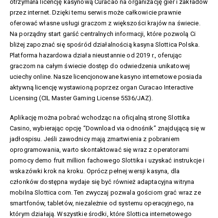
otrzymała licencję kasynową Curacao na organizację gier i zakładów
przez internet. Dzięki temu serwis może całkowicie prawnie
oferować własne usługi graczom z większości krajów na świecie.
Na porządny start garść centralnych informacji, które pozwolą Ci
bliżej zapoznać się spośród działalnością kasyna Slottica Polska.
Platforma hazardowa działa nieustannie od 2019 r., oferując
graczom na całym świecie dostęp do odwiedzenia unikatowej
uciechy online. Nasze licencjonowane kasyno internetowe posiada
aktywną licencję wystawioną poprzez organ Curacao Interactive
Licensing (CIL Master Gaming License 5536/JAZ).
Aplikację można pobrać wchodząc na oficjalną stronę Slottika
Casino, wybierając opcję “Download via odnośnik” znajdującą się w
jadłospisu. Jeśli zawodnicy mają zmartwienia z pobraniem
oprogramowania, warto skontaktować się wraz z operatorami
pomocy demo fruit million fachowego Slottika i uzyskać instrukcje i
wskazówki krok na kroku. Oprócz pełnej wersji kasyna, dla
członków dostępna wydaje się być również adaptacyjna witryna
mobilna Slottica com. Ten zwyczaj pozwala gościom grać wraz ze
smartfonów, tabletów, niezależnie od systemu operacyjnego, na
którym działają. Wszystkie środki, które Slottica internetowego