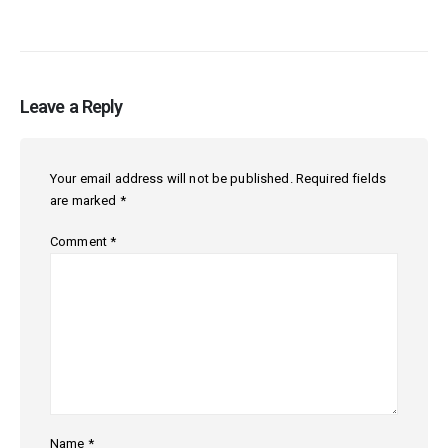
Leave a Reply
Your email address will not be published.
Required fields
are marked
*
Comment
*
Name
*