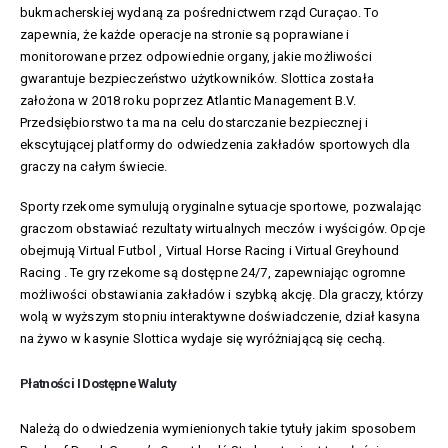
bukmacherskiej wydaną za pośrednictwem rząd Curaçao. To
zapewnia, że każde operacje na stronie są poprawiane i
monitorowane przez odpowiednie organy, jakie możliwości
gwarantuje bezpieczeństwo użytkowników. Slottica została
założona w 2018 roku poprzez Atlantic Management B.V.
Przedsiębiorstwo ta ma na celu dostarczanie bezpiecznej i
ekscytującej platformy do odwiedzenia zakładów sportowych dla
graczy na całym świecie.
Sporty rzekome symulują oryginalne sytuacje sportowe, pozwalając
graczom obstawiać rezultaty wirtualnych meczów i wyścigów. Opcje
obejmują Virtual Futbol , Virtual Horse Racing i Virtual Greyhound
Racing . Te gry rzekome są dostępne 24/7, zapewniając ogromne
możliwości obstawiania zakładów i szybką akcję. Dla graczy, którzy
wolą w wyższym stopniu interaktywne doświadczenie, dział kasyna
na żywo w kasynie Slottica wydaje się wyróżniającą się cechą.
Płatności I Dostępne Waluty
Należą do odwiedzenia wymienionych takie tytuły jakim sposobem