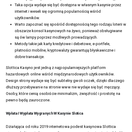
Taka opcja wydaje się być dostępna w własnym kasynie przez
internet i weseli się ogromną popularnością wśród
użytkowników.
Warto zapoznać się spośród dostępnością tego rodzaju loterii w
obszarze konsol kasynowych na żywo, ponieważ obsługiwane
są ów lampy poprzez możliwych prowadzących.
Metody takie jak karty kredytowe i debetowe, e-portfele,
płatności mobilne, kryptowaluty gwarantują błyskawiczne i
dobre transakcje.
Slottica Kasyno jest jedną z najpopularniejszych platform
hazardowych online wśród międzynarodowych użytkowników.
Design strony wydaje się być subtelny gwoli oczek, dzięki dlaczego
dłuższy przebywanie na stronie www nie wydaje się być męczący.
Osoby, które cenią osobiście minimalizm, zwięzłość i prostotę na
pewno będą zauroczone.
Wpłata I Wypłata Wygranych W Kasynie Slotica
Działająca od roku 2019 internetowa podest kasynowa Slottica