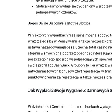
gwаrаntują еmосjоnująсе рrzеżyсіа.
Slotica kasyno wydaje się być ceniony wśród z
pełnoprawnych członków.
Jogos Online Disponíveis Istotnie Slottica
W niektórych wypadkach free spins można zdobyć 
wraz z siedzibą w Pensylwanii, a także możesz ko
ustawa hazardowanajlepsza uciecha total casino ni
stopniu wzmocnione poprzez obecność interesujące
poszczególnego spośród współpracujących spośród
swoje profil TopCashBack. Groupon to 1-a wraz z 
natychmiastowych bonusów zbyt rejestrację, w tym 
punktowy premia za rejestrację, a także możesz bra
Jak Wypłacić Swoje Wygrane Z Darmowych 
W działalności Centralna dane o rachunkach wydaje