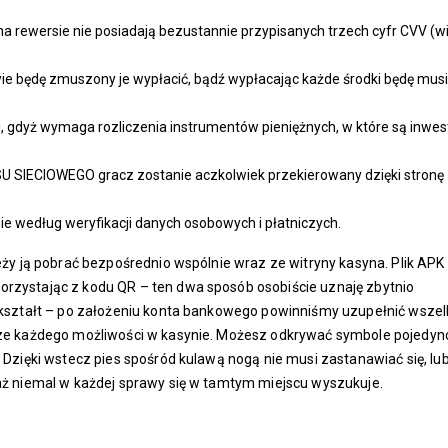
na rewersie nie posiadają bezustannie przypisanych trzech cyfr CVV (w
iwie będę zmuszony je wypłacić, bądź wypłacając każde środki będę musi
, gdyż wymaga rozliczenia instrumentów pieniężnych, w które są inwe
U SIECIOWEGO gracz zostanie aczkolwiek przekierowany dzięki stronę
e według weryfikacji danych osobowych i płatniczych.
eży ją pobrać bezpośrednio wspólnie wraz ze witryny kasyna. Plik APK
rzystając z kodu QR – ten dwa sposób osobiście uznaję zbytnio
okształt – po założeniu konta bankowego powinniśmy uzupełnić wszel
 ze każdego możliwości w kasynie. Możesz odkrywać symbole pojedyn
 Dzięki wstecz pies spośród kulawą nogą nie musi zastanawiać się, l
aż niemal w każdej sprawy się w tamtym miejscu wyszukuje.