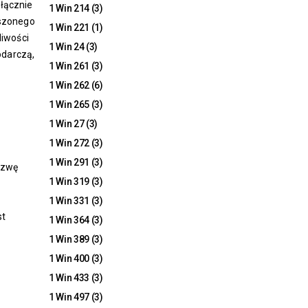
łącznie
1 Win 214
(3)
ższonego
1 Win 221
(1)
liwości
1 Win 24
(3)
odarczą,
1 Win 261
(3)
1 Win 262
(6)
1 Win 265
(3)
1 Win 27
(3)
1 Win 272
(3)
1 Win 291
(3)
azwę
1 Win 319
(3)
1 Win 331
(3)
st
1 Win 364
(3)
1 Win 389
(3)
1 Win 400
(3)
1 Win 433
(3)
1 Win 497
(3)