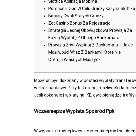
Slottica Aplikacja Mobilna
Pomocną Dłoń W Celu Graczy Kasyna Slottika
Bonusy Gwoli Stałych Graczy
Zet Casino Bonus Za Rejestracje
Strategia Jednej Obowiązkowa Prowizja Za
Każdą Wypłatę Z Obcego Bankomatu
Prowizja Zbyt Wypłatę Z Bankomatu – Jakie
Możliwości Wraz Z Bankami, Które Nie
Oferują Własnych Maszyn?
Może on być dokonany w postaci wypłaty transfero
weksel bankowy. Przy tejże innej możliwości koniec
Jeśli dokonałeś wpłaty na IKE, owo pieniądze trafił
Wcześniejsza Wypłata Spośród Ppk
W wypadku trudnej kwestii materialnej można ubiegać