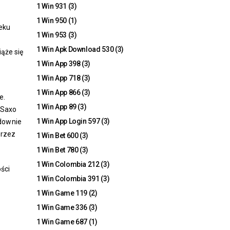
1 Win 931
(3)
1 Win 950
(1)
eku
1 Win 953
(3)
1 Win Apk Download 530
(3)
iąże się
1 Win App 398
(3)
1 Win App 718
(3)
1 Win App 866
(3)
e.
1 Win App 89
(3)
 Saxo
1 Win App Login 597
(3)
udownie
przez
1 Win Bet 600
(3)
1 Win Bet 780
(3)
1 Win Colombia 212
(3)
ści
1 Win Colombia 391
(3)
1 Win Game 119
(2)
1 Win Game 336
(3)
1 Win Game 687
(1)