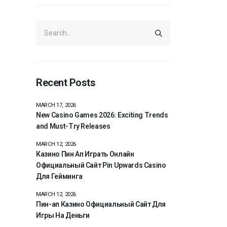
Recent Posts
MARCH 17, 2026
New Casino Games 2026: Exciting Trends
and Must-Try Releases
MARCH 12, 2026
Казино Пин Ап Играть Онлайн
Официальный Сайт Pin Upwards Casino
Для Гейминга
MARCH 12, 2026
Пин-ап Казино Официальный Сайт Для
Игры На Деньги