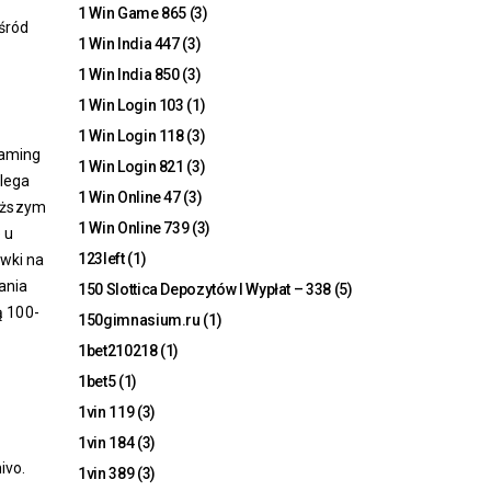
1 Win Game 865
(3)
śród
1 Win India 447
(3)
1 Win India 850
(3)
1 Win Login 103
(1)
1 Win Login 118
(3)
Gaming
1 Win Login 821
(3)
lega
1 Win Online 47
(3)
wyższym
1 Win Online 739
(3)
 u
123left
(1)
wki na
ania
150 Slottica Depozytów I Wypłat – 338
(5)
ą 100-
150gimnasium.ru
(1)
1bet210218
(1)
1bet5
(1)
1vin 119
(3)
1vin 184
(3)
ivo.
1vin 389
(3)