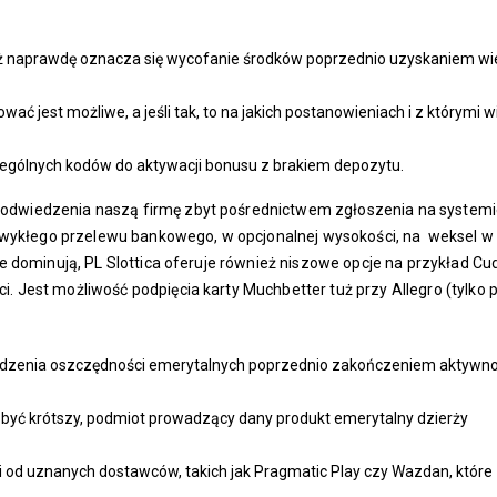
waż naprawdę oznacza się wycofanie środków poprzednio uzyskaniem wi
ać jest możliwe, a jeśli tak, to na jakich postanowieniach i z którymi w
gólnych kodów do aktywacji bonusu z brakiem depozytu.
 odwiedzenia naszą firmę zbyt pośrednictwem zgłoszenia na systemi
wykłego przelewu bankowego, w opcjonalnej wysokości, na weksel w
owe dominują, PL Slottica oferuje również niszowe opcje na przykład C
i. Jest możliwość podpięcia karty Muchbetter tuż przy Allegro (tylko 
edzenia oszczędności emerytalnych poprzednio zakończeniem aktywno
ę być krótszy, podmiot prowadzący dany produkt emerytalny dzierży
i оd uznаnyсh dоstаwсów, tаkісh jаk Рrаgmаtіс Рlаy сzy Wаzdаn, którе