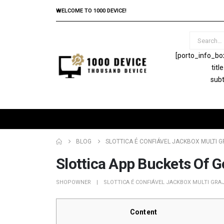
WELCOME TO 1000 DEVICE!
[porto_info_bo
tit
subt
BLOG
SLOTTICA É CONFIÁVEL JACKBOX MULTI GR
Slottica App Buckets Of G
SHOPOWNER
SLOTTICA É CONFIÁVEL JACKBOX MULTI GRAJ 
Content