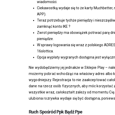
wiadomości.
Ciekawostką wydaje się to że karty Muchbetter, 
APP).
Teraz potrzebuje tychże pieniędzy i nieszczęśl
zamknąć konto IKE ?
Zwrot pieniędzy ma obowiązek potrwać parę dni
pieniądze.
W sprawy logowania się wraz z polskiego ADRES
16slottica.
Opcja wypłaty wygranych dostępna jest wyłączni
Nie wydobędziemy jej jednakże w Sklepie Play – nal
możemy pobrać wchodząc na właściwy adres albo ko
wygodniejszy. Rejestracja to nie zaakceptować cał
dane na rzecz osób fizycznych, aby móc korzystać
wszystkie wraz, całokształt zależy od momentu Cię.
ulubiona rozrywka wydaje się być dostępna, poniew
Ruch Spośród Ppk Bądź Ppe