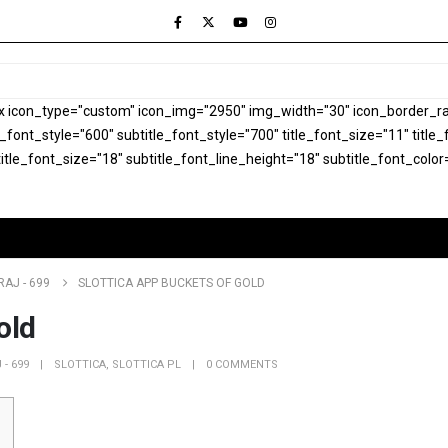
x icon_type="custom" icon_img="2950" img_width="30" icon_border_rad
le_font_style="600" subtitle_font_style="700" title_font_size="11" titl
itle_font_size="18" subtitle_font_line_height="18" subtitle_font_color
AJ - 699
SLOTTICA APP BUCKETS OF GOLD
old
- 699
SLOTTICA
,
SLOTTICA PL
0 COMMENTS