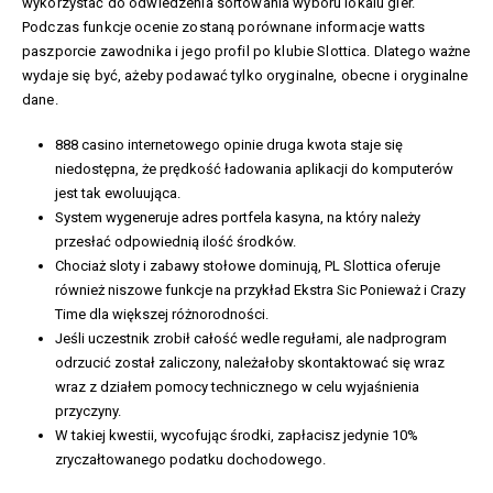
wykorzystać do odwiedzenia sortowania wyboru lokalu gier.
Podczas funkcje ocenie zostaną porównane informacje watts
paszporcie zawodnika i jego profil po klubie Slottica. Dlatego ważne
wydaje się być, ażeby podawać tylko oryginalne, obecne i oryginalne
dane.
888 casino internetowego opinie druga kwota staje się
niedostępna, że prędkość ładowania aplikacji do komputerów
jest tak ewoluująca.
System wygeneruje adres portfela kasyna, na który należy
przesłać odpowiednią ilość środków.
Chociaż sloty i zabawy stołowe dominują, PL Slottica oferuje
również niszowe funkcje na przykład Ekstra Sic Ponieważ i Crazy
Time dla większej różnorodności.
Jeśli uczestnik zrobił całość wedle regułami, ale nadprogram
odrzucić został zaliczony, należałoby skontaktować się wraz
wraz z działem pomocy technicznego w celu wyjaśnienia
przyczyny.
W takiej kwestii, wycofując środki, zapłacisz jedynie 10%
zryczałtowanego podatku dochodowego.