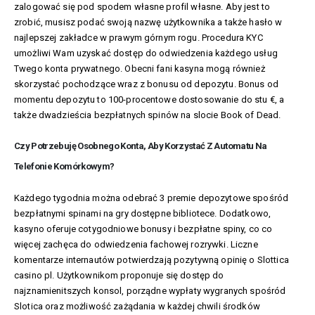
zalogować się pod spodem własne profil własne. Aby jest to
zrobić, musisz podać swoją nazwę użytkownika a także hasło w
najlepszej zakładce w prawym górnym rogu. Procedura KYC
umożliwi Wam uzyskać dostęp do odwiedzenia każdego usług
Twego konta prywatnego. Obecni fani kasyna mogą również
skorzystać pochodzące wraz z bonusu od depozytu. Bonus od
momentu depozytu to 100-procentowe dostosowanie do stu €, a
także dwadzieścia bezpłatnych spinów na slocie Book of Dead.
Czy Potrzebuję Osobnego Konta, Aby Korzystać Z Automatu Na
Telefonie Komórkowym?
Każdego tygodnia można odebrać 3 premie depozytowe spośród
bezpłatnymi spinami na gry dostępne bibliotece. Dodatkowo,
kasyno oferuje cotygodniowe bonusy i bezpłatne spiny, co co
więcej zachęca do odwiedzenia fachowej rozrywki. Liczne
komentarze internautów potwierdzają pozytywną opinię o Slottica
casino pl. Użytkownikom proponuje się dostęp do
najznamienitszych konsol, porządne wypłaty wygranych spośród
Slotica oraz możliwość zażądania w każdej chwili środków