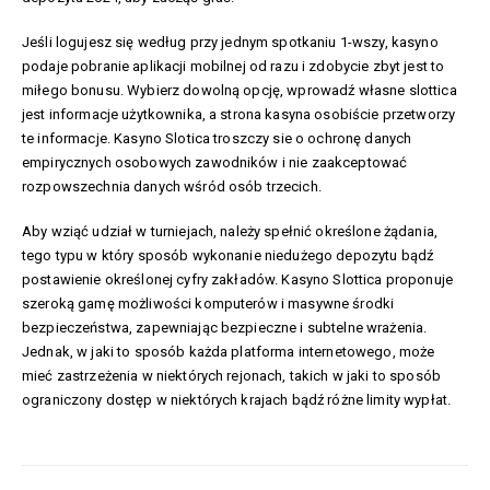
Jeśli logujesz się według przy jednym spotkaniu 1-wszy, kasyno
podaje pobranie aplikacji mobilnej od razu i zdobycie zbyt jest to
miłego bonusu. Wybierz dowolną opcję, wprowadź własne slottica
jest informacje użytkownika, a strona kasyna osobiście przetworzy
te informacje. Kasyno Slotica troszczy sie o ochronę danych
empirycznych osobowych zawodników i nie zaakceptować
rozpowszechnia danych wśród osób trzecich.
Aby wziąć udział w turniejach, należy spełnić określone żądania,
tego typu w który sposób wykonanie niedużego depozytu bądź
postawienie określonej cyfry zakładów. Kasyno Slottica proponuje
szeroką gamę możliwości komputerów i masywne środki
bezpieczeństwa, zapewniając bezpieczne i subtelne wrażenia.
Jednak, w jaki to sposób każda platforma internetowego, może
mieć zastrzeżenia w niektórych rejonach, takich w jaki to sposób
ograniczony dostęp w niektórych krajach bądź różne limity wypłat.