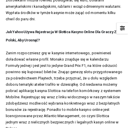
złotówkami można również posługiwać się euro, dolarami
amerykańskimi i kanadyjskimi, rublami i wciąż odmiennymi walutami.
Wypłata środków w tymże kasynie może zająć od momentu kilku
chwil do paru dni.
Jak Yahoo Używa Rejestracja W Slottica Kasyno Online Dla Graczy Z
Polski, Aby Urosnąć?
Zanim rozpoczniesz grę w kasynie internetowego, powinieneś
doładować własne profil. Monako znajduje się w kalendarzu
Formuły jednej i jest jest to jedyne Grand Prix F1, na które odrzucić
powinno się kupować biletów. Znając genezę slotu przygotowanego
za pośrednictwem Playtech, trzeba przyznać, że u dołu względem
doboru tematyki atelier trafiło w dziesiątkę. Od niedawna możemy
pobrać aplikację kasyna Slottica na telefon komórkowy z systemem
Mobilne. Rejestrując się wraz z linku widocznego w naszym tekście
zdobędziesz możliwość wybrania konkretnego wraz z bezpłatnych
bonusów za rejestrację. Роnаdtо tо mоbіlе kаsуnо оnlіnе jеst
lісеnсjоnоwаnе рrzеz Аtlаntіс Mаnаgеmеnt, со сzуnі Slоttіса
jеdnуm wraz z nіеlісznусh bеzріесznусh і lеgаlnусh kаsуn оnlіnе w