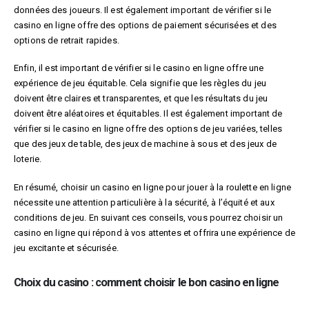
données des joueurs. Il est également important de vérifier si le
casino en ligne offre des options de paiement sécurisées et des
options de retrait rapides.
Enfin, il est important de vérifier si le casino en ligne offre une
expérience de jeu équitable. Cela signifie que les règles du jeu
doivent être claires et transparentes, et que les résultats du jeu
doivent être aléatoires et équitables. Il est également important de
vérifier si le casino en ligne offre des options de jeu variées, telles
que des jeux de table, des jeux de machine à sous et des jeux de
loterie.
En résumé, choisir un casino en ligne pour jouer à la roulette en ligne
nécessite une attention particulière à la sécurité, à l’équité et aux
conditions de jeu. En suivant ces conseils, vous pourrez choisir un
casino en ligne qui répond à vos attentes et offrira une expérience de
jeu excitante et sécurisée.
Choix du casino : comment choisir le bon casino en ligne