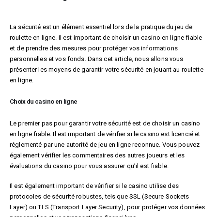
La sécurité est un élément essentiel lors de la pratique du jeu de
roulette en ligne. Il est important de choisir un casino en ligne fiable
et de prendre des mesures pour protéger vos informations
personnelles et vos fonds. Dans cet article, nous allons vous
présenter les moyens de garantir votre sécurité en jouant au roulette
en ligne.
Choix du casino en ligne
Le premier pas pour garantir votre sécurité est de choisir un casino
en ligne fiable. Il est important de vérifier si le casino est licencié et
réglementé par une autorité de jeu en ligne reconnue. Vous pouvez
également vérifier les commentaires des autres joueurs et les
évaluations du casino pour vous assurer qu’il est fiable.
Il est également important de vérifier si le casino utilise des
protocoles de sécurité robustes, tels que SSL (Secure Sockets
Layer) ou TLS (Transport Layer Security), pour protéger vos données