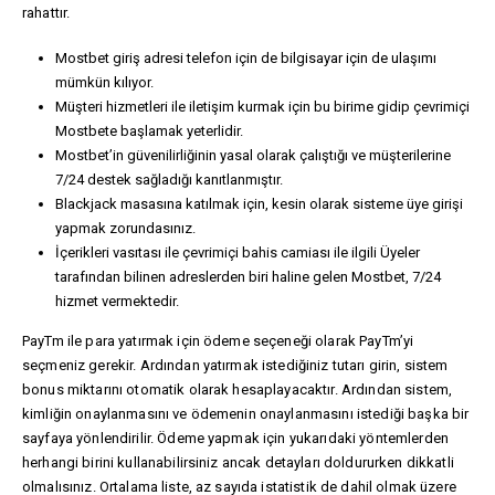
rahattır.
Mostbet giriş adresi telefon için de bilgisayar için de ulaşımı
mümkün kılıyor.
Müşteri hizmetleri ile iletişim kurmak için bu birime gidip çevrimiçi
Mostbete başlamak yeterlidir.
Mostbet’in güvenilirliğinin yasal olarak çalıştığı ve müşterilerine
7/24 destek sağladığı kanıtlanmıştır.
Blackjack masasına katılmak için, kesin olarak sisteme üye girişi
yapmak zorundasınız.
İçerikleri vasıtası ile çevrimiçi bahis camiası ile ilgili Üyeler
tarafından bilinen adreslerden biri haline gelen Mostbet, 7/24
hizmet vermektedir.
PayTm ile para yatırmak için ödeme seçeneği olarak PayTm’yi
seçmeniz gerekir. Ardından yatırmak istediğiniz tutarı girin, sistem
bonus miktarını otomatik olarak hesaplayacaktır. Ardından sistem,
kimliğin onaylanmasını ve ödemenin onaylanmasını istediği başka bir
sayfaya yönlendirilir. Ödeme yapmak için yukarıdaki yöntemlerden
herhangi birini kullanabilirsiniz ancak detayları doldururken dikkatli
olmalısınız. Ortalama liste, az sayıda istatistik de dahil olmak üzere