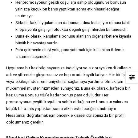
Her promosyonun çeşitli koşullara sahip olduğunu ve bonusun
yalnızca küçük bir bahis yaptıktan sonra etkinleştirileceğini
unutmayın.
Şirketin farklı uygulamaları da bunun adına kullanıyor olması tabii
ki opsiyonlu giriş için oldukça değerli girişimlerden bir tanesidir.
Buna ek olarak, karşılama bonusu alanların diğer şirketlere kıyasla
büyük bir avantajı vardır.
Para çekmenin en iyi yolu, para yatırmak için kullanılan ödeme
sistemini seçmektir.
Uygulama bir kez bilgisayarınıza indiriliyor ve siz oraya kendi kullanıcı
adı ve şifrenizle giriyorsunuz ve hep orada kayıtlı kalıyor. Her bir işlem
veya etkileşimde memnuniyetinizi sağlamaya yardımcı olmak için
mükemmel müşteri hizmetleri sunuyoruz. Buna ek olarak, haftada bir
kez Cuma Bonusu 0’e kadar bonus para ödüllüdür. Her
promosyonun çeşitli koşullara sahip olduğunu ve bonusun yalnızca
küçük bir bahis yaptıktan sonra etkinleştirileceğini unutmayın.
Hesabınızı doğrulamak için öncelikle kişisel dolabınızda bir profil
doldurmanız gerekir.
Mostbet Online Kumarhanesinin Teknik Özellikleri