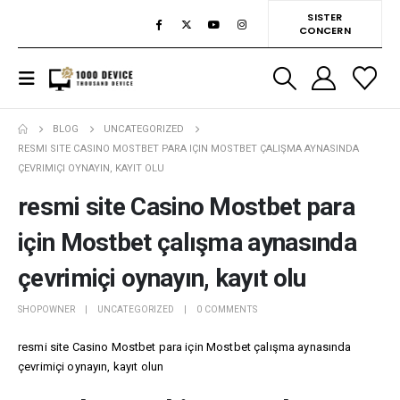
SISTER
CONCERN
BLOG
UNCATEGORIZED
RESMI SITE CASINO MOSTBET PARA IÇIN MOSTBET ÇALIŞMA AYNASINDA
ÇEVRIMIÇI OYNAYIN, KAYIT OLU
resmi site Casino Mostbet para
için Mostbet çalışma aynasında
çevrimiçi oynayın, kayıt olu
SHOPOWNER
UNCATEGORIZED
0 COMMENTS
resmi site Casino Mostbet para için Mostbet çalışma aynasında
çevrimiçi oynayın, kayıt olun