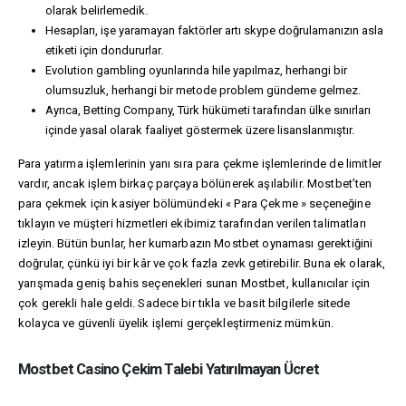
olarak belirlemedik.
Hesapları, işe yaramayan faktörler artı skype doğrulamanızın asla
etiketi için dondururlar.
Evolution gambling oyunlarında hile yapılmaz, herhangi bir
olumsuzluk, herhangi bir metode problem gündeme gelmez.
Ayrıca, Betting Company, Türk hükümeti tarafından ülke sınırları
içinde yasal olarak faaliyet göstermek üzere lisanslanmıştır.
Para yatırma işlemlerinin yanı sıra para çekme işlemlerinde de limitler
vardır, ancak işlem birkaç parçaya bölünerek aşılabilir. Mostbet’ten
para çekmek için kasiyer bölümündeki « Para Çekme » seçeneğine
tıklayın ve müşteri hizmetleri ekibimiz tarafından verilen talimatları
izleyin. Bütün bunlar, her kumarbazın Mostbet oynaması gerektiğini
doğrular, çünkü iyi bir kâr ve çok fazla zevk getirebilir. Buna ek olarak,
yarışmada geniş bahis seçenekleri sunan Mostbet, kullanıcılar için
çok gerekli hale geldi. Sadece bir tıkla ve basit bilgilerle sitede
kolayca ve güvenli üyelik işlemi gerçekleştirmeniz mümkün.
Mostbet Casino Çekim Talebi Yatırılmayan Ücret