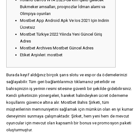
Bukmeker əmsalları, proqnozlar İdman aləmi və
Olimpiya oyunları
Mostbet App Android Apk Ve Ios 2021 Için Indirin
Ücretsiz
Mostbet Türkiye 2022 Yılında Yeni Güncel Giriş
Adres
Mostbet Archives Mostbet Güncel Adres
Etiket Arşivleri: mostbet
Burada keyif aldığınız birçok şans slotu ve espor da ödemelerinizi
sağlayabilir. Tüm geri bağlantılarımızı tıklamanız yeterlidir ve
bahisçinizin iş yerinin resmi sitesine güvenli bir şekilde gidebilirsiniz.
Kendi şirketinizin yönergeleri, hareket halindeyken ücret ödememe
koşullarını güvence altına alır. Mostbet Bahis Şirketi, tüm
müşterilerinin memnuniyetini sağlamak için mümkün olan en iyi kumar
deneyimini sunmaya çalışmaktadır. Şirket, hem yeni hem de mevcut
oyuncular için mevcut olan kapsamlı bir bonus ve promosyon paketi
oluşturmuştur.