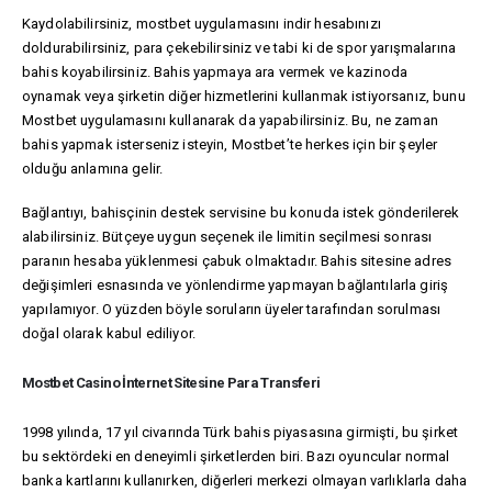
Kaydolabilirsiniz, mostbet uygulamasını indir hesabınızı
doldurabilirsiniz, para çekebilirsiniz ve tabi ki de spor yarışmalarına
bahis koyabilirsiniz. Bahis yapmaya ara vermek ve kazinoda
oynamak veya şirketin diğer hizmetlerini kullanmak istiyorsanız, bunu
Mostbet uygulamasını kullanarak da yapabilirsiniz. Bu, ne zaman
bahis yapmak isterseniz isteyin, Mostbet’te herkes için bir şeyler
olduğu anlamına gelir.
Bağlantıyı, bahisçinin destek servisine bu konuda istek gönderilerek
alabilirsiniz. Bütçeye uygun seçenek ile limitin seçilmesi sonrası
paranın hesaba yüklenmesi çabuk olmaktadır. Bahis sitesine adres
değişimleri esnasında ve yönlendirme yapmayan bağlantılarla giriş
yapılamıyor. O yüzden böyle soruların üyeler tarafından sorulması
doğal olarak kabul ediliyor.
Mostbet Casino İnternet Sitesine Para Transferi
1998 yılında, 17 yıl civarında Türk bahis piyasasına girmişti, bu şirket
bu sektördeki en deneyimli şirketlerden biri. Bazı oyuncular normal
banka kartlarını kullanırken, diğerleri merkezi olmayan varlıklarla daha