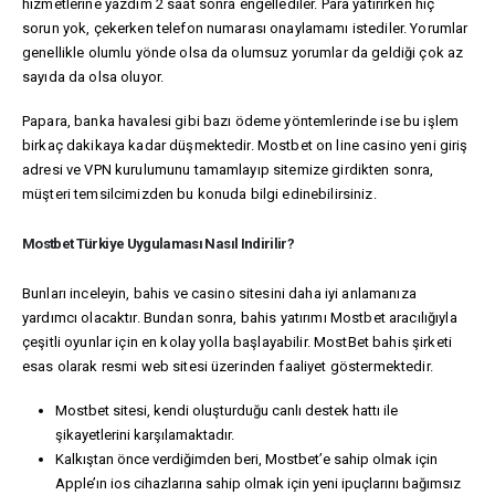
hizmetlerine yazdım 2 saat sonra engellediler. Para yatırırken hiç
sorun yok, çekerken telefon numarası onaylamamı istediler. Yorumlar
genellikle olumlu yönde olsa da olumsuz yorumlar da geldiği çok az
sayıda da olsa oluyor.
Papara, banka havalesi gibi bazı ödeme yöntemlerinde ise bu işlem
birkaç dakikaya kadar düşmektedir. Mostbet on line casino yeni giriş
adresi ve VPN kurulumunu tamamlayıp sitemize girdikten sonra,
müşteri temsilcimizden bu konuda bilgi edinebilirsiniz.
Mostbet Türkiye Uygulaması Nasıl Indirilir?
Bunları inceleyin, bahis ve casino sitesini daha iyi anlamanıza
yardımcı olacaktır. Bundan sonra, bahis yatırımı Mostbet aracılığıyla
çeşitli oyunlar için en kolay yolla başlayabilir. MostBet bahis şirketi
esas olarak resmi web sitesi üzerinden faaliyet göstermektedir.
Mostbet sitesi, kendi oluşturduğu canlı destek hattı ile
şikayetlerini karşılamaktadır.
Kalkıştan önce verdiğimden beri, Mostbet’e sahip olmak için
Apple’ın ios cihazlarına sahip olmak için yeni ipuçlarını bağımsız