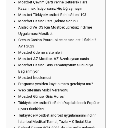
Mostbet Çevrim Şartı Yerine Getirerek Para
Kazanmak İstiyorsanız Hiç Uğraşmayın
Mostbet Türkiye Mostbet Bahis Sitesi 193
Mostbet Casino Para Çekme Sorunu
Android Ve IOS Için Mostbet ücretsiz Indirme
Uygulaması Mostbet
Cresus Casino Pourquoi ce casino est-il fiable ?
Avis 2023
Mostbet ödeme sistemleri
Mostbet AZ Mostbet AZ Azerbaycan casin
Mostbet Casino Giriş Yapamıyorum Sunucuya
Bağlanmıyor
Mostbet İncelemesi
Programa yeniden kayıt olmam gerekiyor mu?
Web Sitesinin Mobil Versiyonu
Mostbet Güncel Giriş Adresi
Türkiye’de Mostbet’te Bahis Yapılabilecek Popüler
Spor Etkinlikleri
Türkiye’de Mostbet android uygulamasını indirin
İstanbul Medikal Termal, Tuzla – Official Site
Roland Garros WTA 2023-də kim qalib gələcək