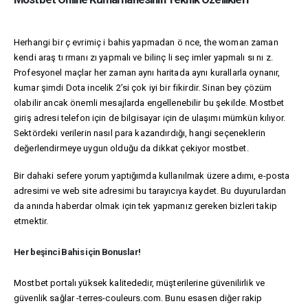
Herhangi bir ç evrimiç i bahis yapmadan ö nce, the woman zaman
kendi araş tı rmanı zı yapmalı ve bilinç li seç imler yapmalı sı nı z.
Profesyonel maçlar her zaman aynı haritada aynı kurallarla oynanır,
kumar şimdi Dota incelik 2’si çok iyi bir fikirdir. Sinan bey çözüm
olabilir ancak önemli mesajlarda engellenebilir bu şekilde. Mostbet
giriş adresi telefon için de bilgisayar için de ulaşımı mümkün kılıyor.
Sektördeki verilerin nasıl para kazandırdığı, hangi seçeneklerin
değerlendirmeye uygun olduğu da dikkat çekiyor
mostbet
.
Bir dahaki sefere yorum yaptığımda kullanılmak üzere adımı, e-posta
adresimi ve web site adresimi bu tarayıcıya kaydet. Bu duyurulardan
da anında haberdar olmak için tek yapmanız gereken bizleri takip
etmektir.
Her beşinci Bahis için Bonuslar!
Mostbet portalı yüksek kalitededir, müşterilerine güvenilirlik ve
güvenlik sağlar -terres-couleurs.com. Bunu esasen diğer rakip