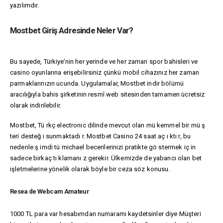
yazılımdır.
Mostbet Giriş Adresinde Neler Var?
Bu sayede, Türkiye’nin her yerinde ve her zaman spor bahisleri ve
casino oyunlarına erişebilirsiniz çünkü mobil cihazınız her zaman
parmaklarınızın ucunda. Uygulamalar, Mostbet indir bölümü
aracılığıyla bahis şirketinin resmî web sitesinden tamamen ücretsiz
olarak indirilebilir.
Mostbet, Tü rkç electronic dilinde mevcut olan mü kemmel bir mü ş
teri desteğ i sunmaktadı r. Mostbet Casino 24 saat aç ı ktı r, bu
nedenle ş imdi tü michael becerilerinizi pratikte gö stermek iç in
sadece birkaç tı klamanı z gerekir. Ülkemizde de yabancı olan bet
işletmelerine yönelik olarak böyle bir ceza söz konusu.
Resea de Webcam Amateur
1000 TL para var hesabımdan numaramı kaydetsinler diye Müşteri