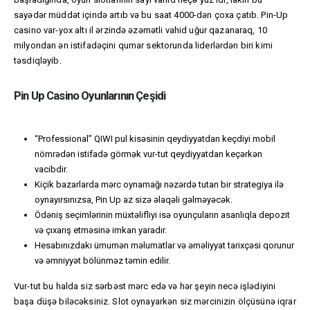
sayədər müddət içində artıb və bu saat 4000-dən çoxa çatıb. Pin-Up
casino var-yox altı il ərzində əzəmətli vahid uğur qazanaraq, 10
milyondan ən istifadəçini qumar sektorunda liderlərdən biri kimi
təsdiqləyib.
Pin Up Casino Oyunlarının Çeşidi
“Professional” QIWI pul kisəsinin qeydiyyatdan keçdiyi mobil
nömrədən istifadə görmək vur-tut qeydiyyatdan keçərkən
vacibdir.
Kiçik bazarlarda mərc oynamağı nəzərdə tutan bir strategiya ilə
oynayırsınızsa, Pin Up az sizə əlaqəli gəlməyəcək.
Ödəniş seçimlərinin müxtəlifliyi isə oyunçuların asanlıqla depozit
və çıxarış etməsinə imkan yaradır.
Hesabınızdakı ümumən məlumatlar və əməliyyat tarixçəsi qorunur
və əmniyyət bölünməz təmin edilir.
Vur-tut bu halda siz sərbəst mərc edə və hər şeyin necə işlədiyini
başa düşə biləcəksiniz. Slot oynayarkən siz mərcinizin ölçüsünə iqrar