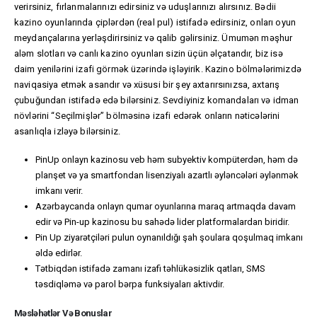
verirsiniz, fırlanmalarınızı edirsiniz və uduşlarınızı alırsınız. Bədii
kazino oyunlarında çiplərdən (real pul) istifadə edirsiniz, onları oyun
meydançalarına yerləşdirirsiniz və qalib gəlirsiniz. Ümumən məşhur
aləm slotları və canlı kazino oyunları sizin üçün əlçatandır, biz isə
daim yenilərini izafi görmək üzərində işləyirik. Kazino bölmələrimizdə
naviqasiya etmək asandır və xüsusi bir şey axtarırsınızsa, axtarış
çubuğundan istifadə edə bilərsiniz. Sevdiyiniz komandaları və idman
növlərini “Seçilmişlər” bölməsinə izafi edərək onların nəticələrini
asanlıqla izləyə bilərsiniz.
PinUp onlayn kazinosu veb həm subyektiv kompüterdən, həm də
planşet və ya smartfondan lisenziyalı azartlı əyləncələri əylənmək
imkanı verir.
Azərbaycanda onlayn qumar oyunlarına maraq artmaqda davam
edir və Pin-up kazinosu bu sahədə lider platformalardan biridir.
Pin Up ziyarətçiləri pulun oynanıldığı şah şoulara qoşulmaq imkanı
əldə edirlər.
Tətbiqdən istifadə zamanı izafi təhlükəsizlik qatları, SMS
təsdiqləmə və parol bərpa funksiyaları aktivdir.
Məsləhətlər Və Bonuslar