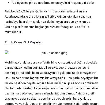
IOS üçün isə pin up app brauzer qısayolu kimi quraşdırıla bilər.
Pin-Up-da 24/7 başlanğıc imkanı mövcuddur və istənilən ara
Azərbaycanda iç ola bilərsiniz. Tətbiq günün istənilən saatında
istifadəyə hazırdır – iç olun və dərhal oyunlara başlayın! Pin Up
Casino platformasına başlanğıc 7/24 istifadəçi adı və şifrə ilə
mümkündür.
Pin Up Kazino Slot Maşınları
Mobil tətbiq, daha gur və effektiv bir oyun təcrübəsi üçün subyektiv
olaraq dizayn edilmişdir. Mobil versiya, veb-brauzer vasitəsilə
asanlıqla əldə edilə bilən və qətiyyən bir yükləmə tələb etməyən Pin
Up Casino optimallaşdırılmış bir versiyasıdır. Resursda qeydiyyat bir-
iki klik şəklində həyata keçirilə bilər, malli
pin up az
bonus götürmək.
Platformada müxtəlif kateqoriyalı məzmun mal; slotlardan canlı diler
oyunlarına qədər uçurumlu variantlar təqdim olunur. Aviator surətli
ürəyiaçiq və gur strukturlu oyunlar da populyardır; bu oyunlarda
strategiya və risk idarəsi önəmlidir. Pin Up mərc şirkəti Azərbaycanın