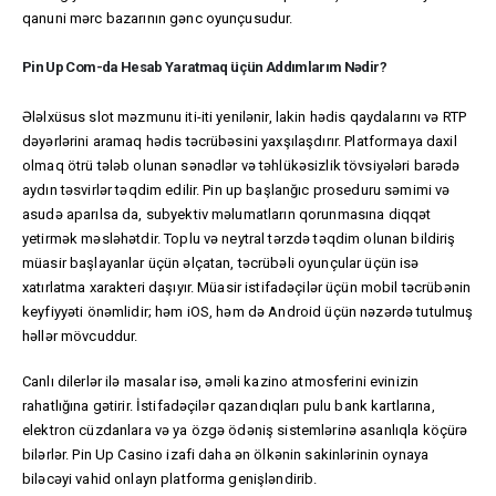
qanuni mərc bazarının gənc oyunçusudur.
Pin Up Com-da Hesab Yaratmaq üçün Addımlarım Nədir?
Ələlxüsus slot məzmunu iti-iti yenilənir, lakin hədis qaydalarını və RTP
dəyərlərini aramaq hədis təcrübəsini yaxşılaşdırır. Platformaya daxil
olmaq ötrü tələb olunan sənədlər və təhlükəsizlik tövsiyələri barədə
aydın təsvirlər təqdim edilir. Pin up başlanğıc proseduru səmimi və
asudə aparılsa da, subyektiv məlumatların qorunmasına diqqət
yetirmək məsləhətdir. Toplu və neytral tərzdə təqdim olunan bildiriş
müasir başlayanlar üçün əlçatan, təcrübəli oyunçular üçün isə
xatırlatma xarakteri daşıyır. Müasir istifadəçilər üçün mobil təcrübənin
keyfiyyəti önəmlidir; həm iOS, həm də Android üçün nəzərdə tutulmuş
həllər mövcuddur.
Canlı dilerlər ilə masalar isə, əməli kazino atmosferini evinizin
rahatlığına gətirir. İstifadəçilər qazandıqları pulu bank kartlarına,
elektron cüzdanlara və ya özgə ödəniş sistemlərinə asanlıqla köçürə
bilərlər. Pin Up Casino izafi daha ən ölkənin sakinlərinin oynaya
biləcəyi vahid onlayn platforma genişləndirib.