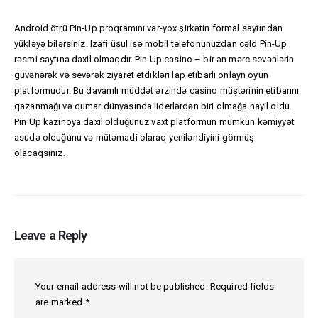
Android ötrü Pin-Up proqramını var-yox şirkətin formal saytından
yükləyə bilərsiniz. Izafi üsul isə mobil telefonunuzdan cəld Pin-Up
rəsmi saytına daxil olmaqdır. Pin Up casino – bir ən mərc sevənlərin
güvənərək və sevərək ziyaret etdikləri lap etibarlı onlayn oyun
platformudur. Bu davamlı müddət ərzində casino müştərinin etibarını
qazanmağı və qumar dünyasında liderlərdən biri olmağa nayil oldu.
Pin Up kazinoya daxil olduğunuz vaxt platformun mümkün kəmiyyət
asudə olduğunu və mütəmadi olaraq yeniləndiyini görmüş
olacaqsınız.
Leave a Reply
Your email address will not be published.
Required fields
are marked
*