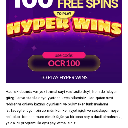
Hədis klubunda var-yox formal sayt vasitəsilə deyil, həm də işləyən
güzgülər vasitəsilə qeydiyyatdan keçə bilərsiniz. Həqiqətən sayt
rəhbərliyi onlayn kazino oyunlarını və bukmeker funksiyalarını
istifadəçilər üçün
pin up
mümkün kəmiyyət işiqli və sadələşdirməyə
nail olub. İdmana mərc etmək üçün ya birbaşa sayta daxil olmalısınız,
ya da PC proqramı ilə eyni şeyi etməlisiniz.