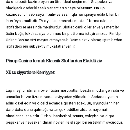
da onu bədii kazino oyunları ötrü ideal seçim edir. Siz poker və
blackjack qədər klassik variantları sınaya bilərsiniz. Pin Up
kazinosunun veb saytı intuitiv və asanlıqla naviqasiya edilə bilən bir
interfeysə malikdir. TV oyunları arasında müxtəlif forma ruletlər
istifadəçilər arasında məşhurdur. Slotlar, canlı dilerlər və ya mərclər
üçün bağlı, lokalizasiya olunmuş bir platforma istəyirsinizsə, Pin-Up
Online Casino sizi məyus etməyəcək. Daima aktiv olaraq iştirak edən
istifadəçilərə subyektiv mükafatlar verilir.
Pinup Casino Icmalı: Klassik Slotlardan Eksklüziv
Xüsusiyyətlərə Kəmiyyət
Lap məşhur idman növləri üçün mərc xətləri bəsdir miqdar genişdir və
əmsallar bazar üzrə miyanə səviyyədən yüksəkdir. Sadəcə oyunun
adını daxil edin və o cəld ekranda göstəriləcək. Bu, oyunçuların hər
dəfə daha daha qalmağa və ən çox ödülləri əldə etməyə nail
olmalarına ianə edir. Futbol, basketbol, tennis, voleybol və digər
peşəkar və həvəskar idman növləri ilə əlaqəli bir ən təklif mövcuddur.