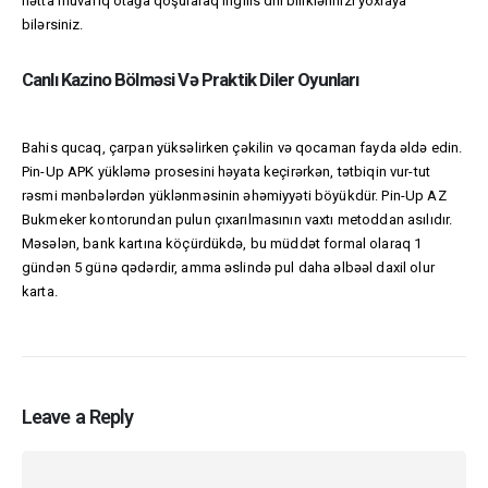
hətta müvafiq otağa qoşularaq ingilis dili biliklərinizi yoxlaya
bilərsiniz.
Canlı Kazino Bölməsi Və Praktik Diler Oyunları
Bahis qucaq, çarpan yüksəlirken çəkilin və qocaman fayda əldə edin.
Pin-Up APK yükləmə prosesini həyata keçirərkən, tətbiqin vur-tut
rəsmi mənbələrdən yüklənməsinin əhəmiyyəti böyükdür. Pin-Up AZ
Bukmeker kontorundan pulun çıxarılmasının vaxtı metoddan asılıdır.
Məsələn, bank kartına köçürdükdə, bu müddət formal olaraq 1
gündən 5 günə qədərdir, amma əslində pul daha əlbəəl daxil olur
karta.
Leave a Reply