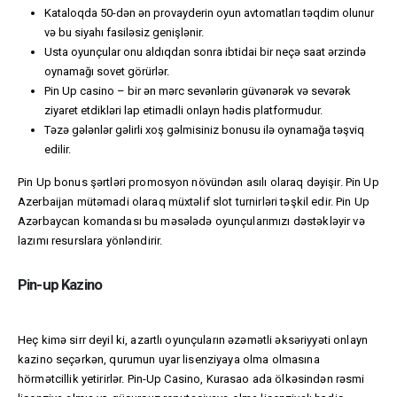
Kataloqda 50-dən ən provayderin oyun avtomatları təqdim olunur
və bu siyahı fasiləsiz genişlənir.
Usta oyunçular onu aldıqdan sonra ibtidai bir neçə saat ərzində
oynamağı sovet görürlər.
Pin Up casino – bir ən mərc sevənlərin güvənərək və sevərək
ziyaret etdikləri lap etimadli onlayn hədis platformudur.
Təzə gələnlər gəlirli xoş gəlmisiniz bonusu ilə oynamağa təşviq
edilir.
Pin Up bonus şərtləri promosyon növündən asılı olaraq dəyişir. Pin Up
Azerbaijan mütəmadi olaraq müxtəlif slot turnirləri təşkil edir. Pin Up
Azərbaycan komandası bu məsələdə oyunçularımızı dəstəkləyir və
lazımı resurslara yönləndirir.
Pin-up Kazino
Heç kimə sirr deyil ki, azartlı oyunçuların əzəmətli əksəriyyəti onlayn
kazino seçərkən, qurumun uyar lisenziyaya olma olmasına
hörmətcillik yetirirlər. Pin-Up Casino, Kurasao ada ölkəsindən rəsmi