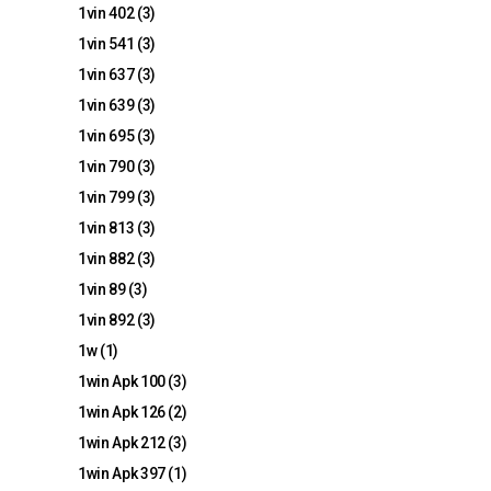
1vin 402
(3)
1vin 541
(3)
1vin 637
(3)
1vin 639
(3)
1vin 695
(3)
1vin 790
(3)
1vin 799
(3)
1vin 813
(3)
1vin 882
(3)
1vin 89
(3)
1vin 892
(3)
1w
(1)
1win Apk 100
(3)
1win Apk 126
(2)
1win Apk 212
(3)
1win Apk 397
(1)