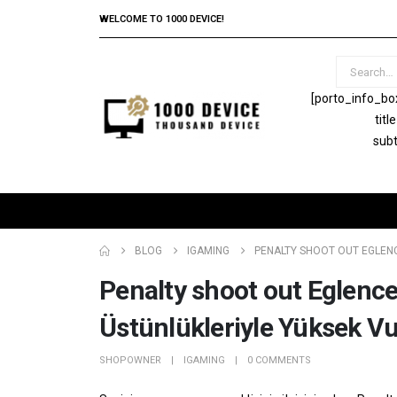
WELCOME TO 1000 DEVICE!
[porto_info_bo
tit
subt
BLOG
IGAMING
PENALTY SHOOT OUT EGLENC
Penalty shoot out Eglenc
Üstünlükleriyle Yüksek Vur
SHOPOWNER
IGAMING
0 COMMENTS