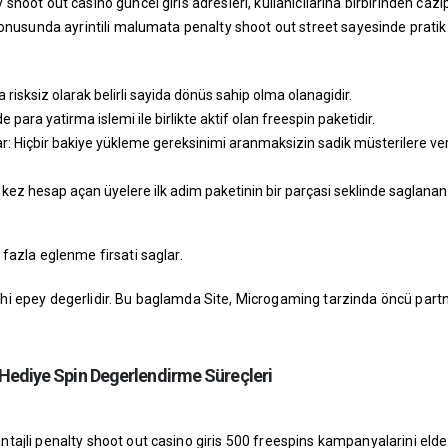
shoot out casino güncel giris adresleri, kullanicilarina birbirinden cazi
e konusunda ayrintili malumata
penalty shoot out street
sayesinde pratik 
isksiz olarak belirli sayida dönüs sahip olma olanagidir.
e para yatirma islemi ile birlikte aktif olan freespin paketidir.
 Hiçbir bakiye yükleme gereksinimi aranmaksizin sadik müsterilere ver
k kez hesap açan üyelere ilk adim paketinin bir parçasi seklinde saglanan
 fazla eglenme firsati saglar.
ahi epey degerlidir. Bu baglamda Site, Microgaming tarzinda öncü partne
 Hediye Spin Degerlendirme Süreçleri
antajli penalty shoot out casino giris 500 freespins kampanyalarini eld