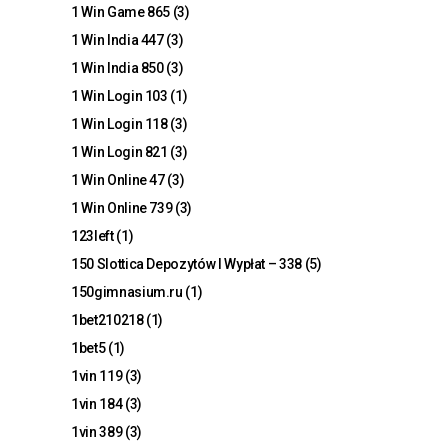
1 Win Game 865
(3)
1 Win India 447
(3)
1 Win India 850
(3)
1 Win Login 103
(1)
1 Win Login 118
(3)
1 Win Login 821
(3)
1 Win Online 47
(3)
1 Win Online 739
(3)
123left
(1)
150 Slottica Depozytów I Wypłat – 338
(5)
150gimnasium.ru
(1)
1bet210218
(1)
1bet5
(1)
1vin 119
(3)
1vin 184
(3)
1vin 389
(3)