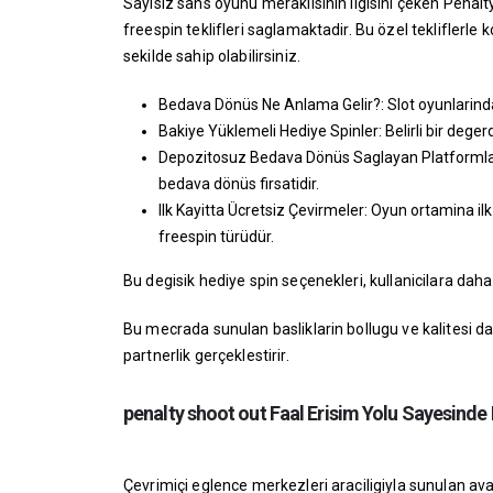
Sayisiz sans oyunu meraklisinin ilgisini çeken Penalty 
freespin teklifleri saglamaktadir. Bu özel tekliflerl
sekilde sahip olabilirsiniz.
Bedava Dönüs Ne Anlama Gelir?: Slot oyunlarinda r
Bakiye Yüklemeli Hediye Spinler: Belirli bir degerd
Depozitosuz Bedava Dönüs Saglayan Platformlar:
bedava dönüs firsatidir.
Ilk Kayitta Ücretsiz Çevirmeler: Oyun ortamina il
freespin türüdür.
Bu degisik hediye spin seçenekleri, kullanicilara daha
Bu mecrada sunulan basliklarin bollugu ve kalitesi d
partnerlik gerçeklestirir.
penalty shoot out Faal Erisim Yolu Sayesinde
Çevrimiçi eglence merkezleri araciligiyla sunulan av