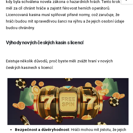
kdy byla schválena novela zákona o hazardních hrách. Tento krok
měl za cíl chránit hráče a zajistit férovost herních operátorů.
Licencovaná kasina musí splňovat přísné normy, což zaručuje, že
hráči budou mít spravedlivou šanci na výhru a že jejich osobní údaje
budou chráněny.
Výhody nových českých kasin s licencí
Existuje několik důvodů, proč byste měli zvážit hraní v nových
českých kasinech s licencí:
Bezpečnost a důvěryhodnost:
Hráči mohou mít jistotu, že jejich