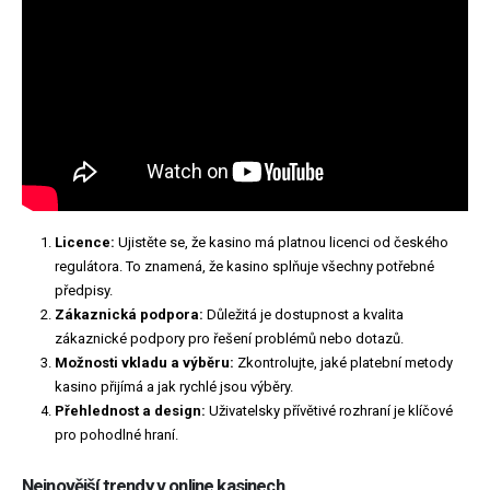
Licence:
Ujistěte se, že kasino má platnou licenci od českého
regulátora. To znamená, že kasino splňuje všechny potřebné
předpisy.
Zákaznická podpora:
Důležitá je dostupnost a kvalita
zákaznické podpory pro řešení problémů nebo dotazů.
Možnosti vkladu a výběru:
Zkontrolujte, jaké platební metody
kasino přijímá a jak rychlé jsou výběry.
Přehlednost a design:
Uživatelsky přívětivé rozhraní je klíčové
pro pohodlné hraní.
Nejnovější trendy v online kasinech