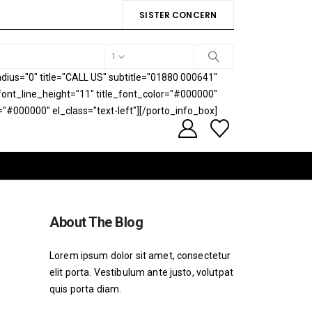
SISTER CONCERN
1
ius="0" title="CALL US" subtitle="01880 000641"
e_font_line_height="11" title_font_color="#000000"
="#000000" el_class="text-left"][/porto_info_box]
About The Blog
Lorem ipsum dolor sit amet, consectetur
elit porta. Vestibulum ante justo, volutpat
quis porta diam.