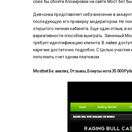
союз бы обойти блокировки на сайте Мост бет б
Девчонка представляет себя внесение в аккаун
последующую его проверку модератором. Не пон
открытого личная кабинета. Еще один отзыв, в к
вариативности способов выиграть. Законный Мо
требует идентификацию клиента. В лайве досту
наречие достаточно подробно. С Целью участия 
пополнить счет одним платежом.
Mostbet Бк: анализ, Отзывы, Бонусы нота 35 000 Руб