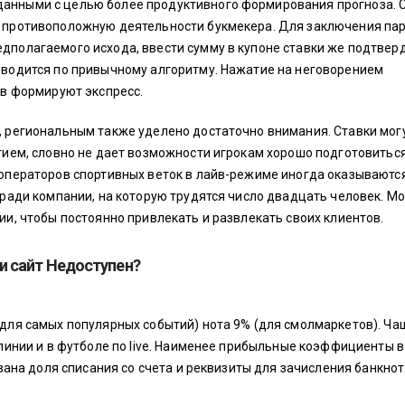
анными с целью более продуктивного формирования прогноза.
 противоположную деятельности букмекера. Для заключения па
дполагаемого исхода, ввести сумму в купоне ставки же подтвер
зводится по привычному алгоритму. Нажатие на неговорением
ов формируют экспресс.
, региональным также уделено достаточно внимания. Ставки мог
тием, словно не дает возможности игрокам хорошо подготовиться
 операторов спортивных веток в лайв-режиме иногда оказываютс
ради компании, на которую трудятся число двадцать человек. Mo
ии, чтобы постоянно привлекать и развлекать своих клиентов.
и сайт Недоступен?
для самых популярных событий) нота 9% (для смолмаркетов). Ча
 линии и в футболе по live. Наименее прибыльные коэффициенты в
азана доля списания со счета и реквизиты для зачисления банкнот