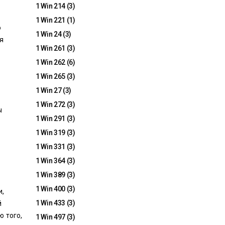
1 Win 214
(3)
1 Win 221
(1)
о
1 Win 24
(3)
я
1 Win 261
(3)
1 Win 262
(6)
1 Win 265
(3)
1 Win 27
(3)
1 Win 272
(3)
ы
1 Win 291
(3)
1 Win 319
(3)
1 Win 331
(3)
1 Win 364
(3)
1 Win 389
(3)
1 Win 400
(3)
и,
1 Win 433
(3)
й
 того,
1 Win 497
(3)