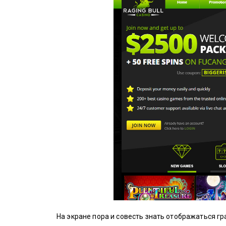
На экране пора и совесть знать отображаться гр