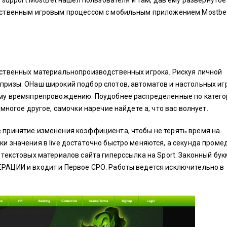
, support MostBet нашел пользователя и там, дав ему развернутое
тственным игровым процессом с мобильным приложением Mostbet
бственных материальнопроизводственных игрока. Рискуя личной
призы. ОНаш широкий подбор слотов, автоматов и настольных иг
ому времяпрепровождению. Поудобнее распределенные по катег
многое другое, самочки наречие найдете а, что вас волнует.
 принятие изменения коэффициента, чтобы не терять время на
и значения в live достаточно быстро меняются, а секунда проме
 текстовых материалов сайта гиперссылка на Sport. Законный бу
РАЦИИ и входит и Первое СРО. Работы ведется исключительно в