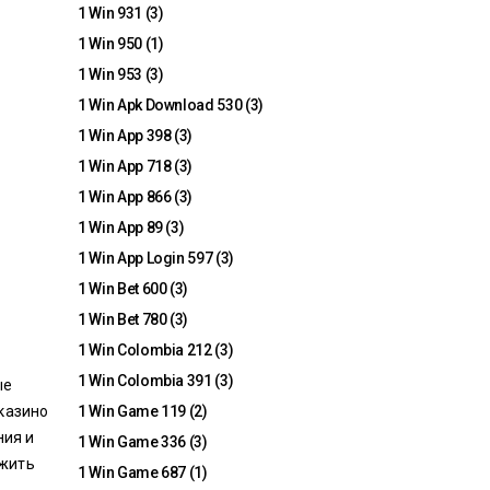
1 Win 931
(3)
1 Win 950
(1)
1 Win 953
(3)
1 Win Apk Download 530
(3)
1 Win App 398
(3)
1 Win App 718
(3)
1 Win App 866
(3)
1 Win App 89
(3)
1 Win App Login 597
(3)
1 Win Bet 600
(3)
1 Win Bet 780
(3)
1 Win Colombia 212
(3)
1 Win Colombia 391
(3)
ые
1 Win Game 119
(2)
 казино
ния и
1 Win Game 336
(3)
ожить
1 Win Game 687
(1)