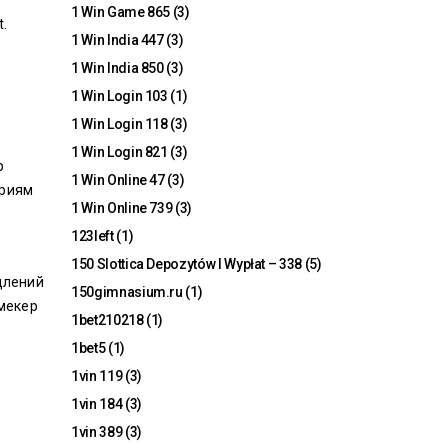
1 Win Game 865
(3)
.
1 Win India 447
(3)
1 Win India 850
(3)
1 Win Login 103
(1)
1 Win Login 118
(3)
1 Win Login 821
(3)
р
1 Win Online 47
(3)
ориям
1 Win Online 739
(3)
123left
(1)
150 Slottica Depozytów I Wypłat – 338
(5)
длений
150gimnasium.ru
(1)
кмекер
1bet210218
(1)
1bet5
(1)
1vin 119
(3)
1vin 184
(3)
1vin 389
(3)