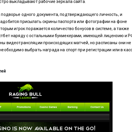
ыстро выкладывают рабочие зеркала сайта.
т подворье одного документа, подтверждающего личность, и
адобится присылать скрины паспорта или фотографии на фоне
оторым игрок поражается количество бонусов в системе, а также
стбет наряду с остальными букмекерами, имеющей лицензию и Р
пны видеотрансляции происходящих матчей, но расписаны они не
необходимо выбрать награда на спорт при регистрации или в касс
лей