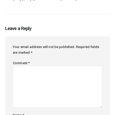
Leave a Reply
Your email address will not be published.
Required fields
are marked
*
Comment
*