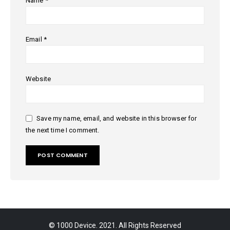
Name
*
Email
*
Website
Save my name, email, and website in this browser for
the next time I comment.
© 1000 Device. 2021. All Rights Reserved