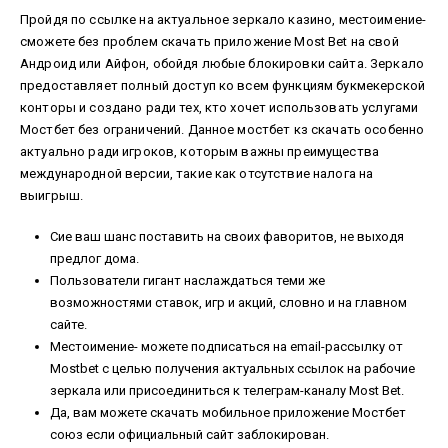
Пройдя по ссылке на актуальное зеркало казино, местоимение-
сможете без проблем скачать приложение Most Bet на свой
Андроид или Айфон, обойдя любые блокировки сайта. Зеркало
предоставляет полный доступ ко всем функциям букмекерской
конторы и создано ради тех, кто хочет использовать услугами
Мостбет без ограничений. Данное
мостбет кз скачать
особенно
актуально ради игроков, которым важны преимущества
международной версии, такие как отсутствие налога на
выигрыш.
Сие ваш шанс поставить на своих фаворитов, не выходя
предлог дома.
Пользователи гигант наслаждаться теми же
возможностями ставок, игр и акций, словно и на главном
сайте.
Местоимение- можете подписаться на email-рассылку от
Mostbet с целью получения актуальных ссылок на рабочие
зеркала или присоединиться к телеграм-каналу Most Bet.
Да, вам можете скачать мобильное приложение Мостбет
союз если официальный сайт заблокирован.