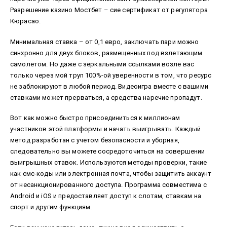
Разрешение казино Мостбет – сие сертификат от регулятора
Кюрасао.
Минимальная ставка – от 0,1 евро, заключать пари можно
синхронно для двух блоков, размещенных под взлетающим
самолетом. Но даже с зеркальными ссылками возле вас
только через мой труп 100%-ой уверенности в том, что ресурс
не заблокируют в любой период. Видеоигра вместе с вашими
ставками может прерваться, а средства наречие пропадут.
Вот как можно быстро присоединиться к миллионам
участников этой платформы и начать выигрывать. Каждый
метод разработан с учетом безопасности и уборная,
следовательно вы можете сосредоточиться на совершении
выигрышных ставок. Используются методы проверки, такие
как смс-коды или электронная почта, чтобы защитить аккаунт
от несанкционированного доступа. Программа совместима с
Android и iOS и предоставляет доступ к слотам, ставкам на
спорт и другим функциям.