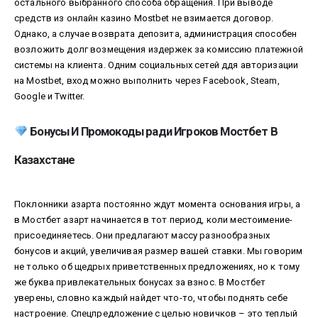
остального выбранного способа обращения. При выводе
средств из онлайн казино Mostbet не взимается договор.
Однако, а случае возврата депозита, администрация способен
возложить долг возмещения издержек за комиссию платежной
системы на клиента. Одним социальных сетей ддя авторизации
на Mostbet, вход можно выполнить через Facebook, Steam,
Google и Twitter.
Бонусы И Промокоды ради Игроков Мостбет В
Казахстане
Поклонники азарта постоянно ждут момента основания игры, а
в Мостбет азарт начинается в тот период, коли местоимение-
присоединяетесь. Они предлагают массу разнообразных
бонусов и акций, увеличивая размер вашей ставки. Мы говорим
не только об щедрых приветственных предложениях, но к тому
же буква привлекательных бонусах за взнос. В Мостбет
уверены, словно каждый найдет что-то, чтобы поднять себе
настроение. Спецпредложение с целью новичков – это теплый