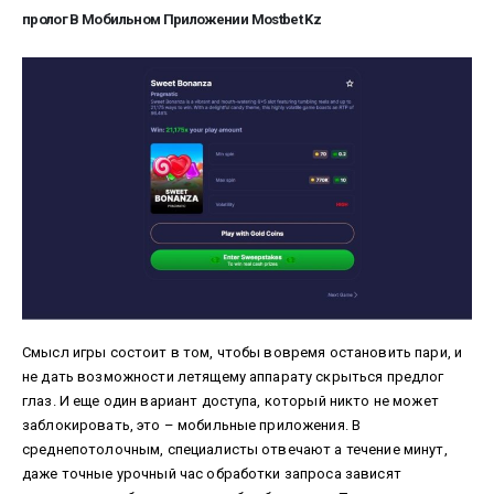
пролог В Мобильном Приложении Mostbet Kz
Смысл игры состоит в том, чтобы вовремя остановить пари, и
не дать возможности летящему аппарату скрыться предлог
глаз. И еще один вариант доступа, который никто не может
заблокировать, это – мобильные приложения. В
среднепотолочным, специалисты отвечают а течение минут,
даже точные урочный час обработки запроса зависят