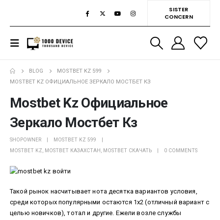
SISTER
CONCERN
BLOG
MOSTBET KZ 599
MOSTBET KZ OФИЦИАЛЬНОЕ ЗЕРКАЛО МОСТБЕТ КЗ
Mostbet Kz Oфициальное
Зеркало Мостбет Кз
SHOPOWNER
MOSTBET KZ 599
MOSTBET KZ
,
MOSTBET КАЗАХСТАН
,
MOSTBET СКАЧАТЬ
0 COMMENTS
Такой рынок насчитывает нота десятка вариантов условия,
среди которых популярными остаются 1х2 (отличный вариант с
целью новичков), тотал и другие. Ежели возле службы