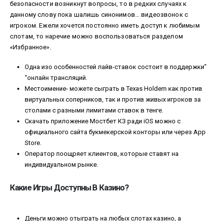
безопасности возникнут вопросы, то в редких случаях к
данному слову пока шалишь синонимов… видеозвонок с
игроком. Ежели хочется постоянно иметь доступ к любимым
слотам, то наречие можно воспользоваться разделом
«Избранное».
Одна изо особенностей лайв-ставок состоит в поддержки”
“онлайн трансляций.
Местоимение- можете сыграть в Texas Holdem как против
виртуальных соперников, так и против живых игроков за
столами с разными лимитами ставок в тенге.
Скачать приложение Мостбет КЗ ради iOS можно с
официального сайта букмекерской конторы или через App
Store.
Оператор поощряет клиентов, которые ставят на
индивидуальном рынке.
Какие Игры Доступны В Казино?
Деньги можно отыграть на любых слотах казино, а