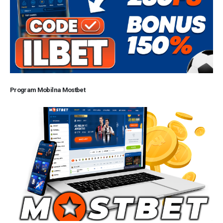
Program Mobilna Mostbet