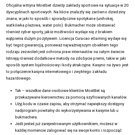
Oficjalna witryna Mostbet dzierży zakłady sportowe na sytuacje w 20
dyscyplinach sportowych. Na liście znalazły się zarówno dziedziny
znane, w jaki to sposób i sporadycznie spotykane (unihokej,
siatkówka plażowa, water polo). Bukmacher może obstawiać
również cyber sporty, jakie możliwości wydaje się z brakiem
wątpienia dużym pozytywem. Licencja Curacao eGaming wydaje się
być tegoż gwarancją, ponieważ najważniejszym obiektem tego
rodzaju zezwoleń jest ochrona praw internautów na całym świecie.
Istnieją również dodatkowe metody na zdobycie premii, takie w jaki
sposób system lojalnościowy i kody atrakcyjne. Kasyno na żywo jest
to połączenie kasyna internetowego i zwykłego zakładu
hazardowego.
Tak – wszelkie dane osobowe klientów MostBet są
przekazywane kierownictwu za pomocą szyfrowanych kanałów.
Użyj kodu w czasie zapisu, aby otrzymać największy dostępny
nadprogram powitalny do wykorzystywania w kasynie lub u
bukmachera.
Jeśli jesteś już zarejestrowanym użytkownikiem, możesz w
każdej momencie zalogować się na swoje konto i rozpocząć