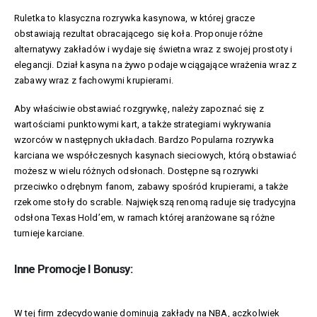
Ruletka to klasyczna rozrywka kasynowa, w której gracze
obstawiają rezultat obracającego się koła. Proponuje różne
alternatywy zakładów i wydaje się świetna wraz z swojej prostoty i
elegancji. Dział kasyna na żywo podaje wciągające wrażenia wraz z
zabawy wraz z fachowymi krupierami.
Aby właściwie obstawiać rozgrywkę, należy zapoznać się z
wartościami punktowymi kart, a także strategiami wykrywania
wzorców w następnych układach. Bardzo Popularna rozrywka
karciana we współczesnych kasynach sieciowych, którą obstawiać
możesz w wielu różnych odsłonach. Dostępne są rozrywki
przeciwko odrębnym fanom, zabawy spośród krupierami, a także
rzekome stoły do scrable. Największą renomą raduje się tradycyjna
odsłona Texas Hold’em, w ramach której aranżowane są różne
turnieje karciane.
Inne Promocje I Bonusy:
W tej firm zdecydowanie dominują zakłady na NBA, aczkolwiek