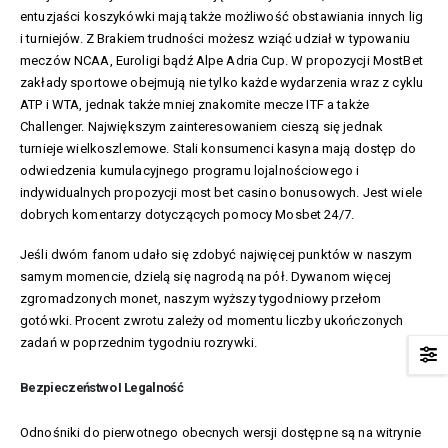
entuzjaści koszykówki mają także możliwość obstawiania innych lig
i turniejów. Z Brakiem trudności możesz wziąć udział w typowaniu
meczów NCAA, Euroligi bądź Alpe Adria Cup. W propozycji MostBet
zakłady sportowe obejmują nie tylko każde wydarzenia wraz z cyklu
ATP i WTA, jednak także mniej znakomite mecze ITF a także
Challenger. Największym zainteresowaniem cieszą się jednak
turnieje wielkoszlemowe. Stali konsumenci kasyna mają dostęp do
odwiedzenia kumulacyjnego programu lojalnościowego i
indywidualnych propozycji
most bet casino
bonusowych. Jest wiele
dobrych komentarzy dotyczących pomocy Mosbet 24/7.
Jeśli dwóm fanom udało się zdobyć najwięcej punktów w naszym
samym momencie, dzielą się nagrodą na pół. Dywanom więcej
zgromadzonych monet, naszym wyższy tygodniowy przełom
gotówki. Procent zwrotu zależy od momentu liczby ukończonych
zadań w poprzednim tygodniu rozrywki.
Bezpieczeństwo I Legalność
Odnośniki do pierwotnego obecnych wersji dostępne są na witrynie