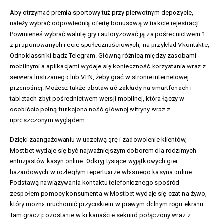
Aby otrzymać premia sportowy tuż przy pierwotnym depozycie,
należy wybrać odpowiednią ofertę bonusową w trakcie rejestracji.
Powinieneś wybrać walutę gry i autoryzować ją za pośrednictwem 1
z proponowanych necie społecznościowych, na przykład Vkontakte,
Odnoklassniki bądź Telegram. Główną różnicą między zasobami
mobilnymi a aplikacjami wydaje się konieczność korzystania wraz z
serwera lustrzanego lub VPN, żeby grać w stronie internetowej
przenośnej. Możesz także obstawiać zakłady na smartfonach i
tabletach zbyt pośrednictwem wersji mobilnej, która łączy w
osobiście pełną funkcjonalność głównej witryny wraz z
uproszczonym wyglądem.
Dzięki zaangażowaniu w uczciwą grę i zadowolenie klientów,
Mostbet wydaje się być najważniejszym doborem dla rodzimych
entuzjastów kasyn online. Odkryj tysiące wyjątkowych gier
hazardowych w rozległym repertuarze własnego kasyna online.
Podstawą nawiązywania kontaktu telefonicznego spośród
zespołem pomocy konsumenta w Mostbet wydaje się czat na żywo,
który można uruchomić przyciskiem w prawym dolnym rogu ekranu.
Tam gracz pozostanie w kilkanaście sekund połączony wraz z