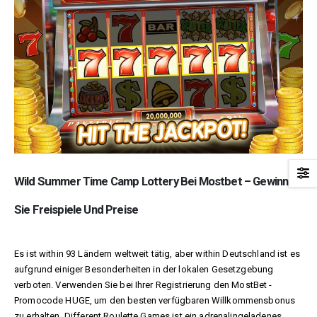
Wild Summer Time Camp Lottery Bei Mostbet – Gewinnen
Sie Freispiele Und Preise
Es ist within 93 Ländern weltweit tätig, aber within Deutschland ist es
aufgrund einiger Besonderheiten in der lokalen Gesetzgebung
verboten. Verwenden Sie bei Ihrer Registrierung den MostBet -
Promocode HUGE, um den besten verfügbaren Willkommensbonus
zu erhalten. Different Roulette Games ist ein adrenalingeladenes