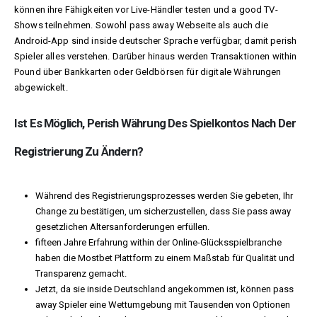
können ihre Fähigkeiten vor Live-Händler testen und a good TV-
Shows teilnehmen. Sowohl pass away Webseite als auch die
Android-App sind inside deutscher Sprache verfügbar, damit perish
Spieler alles verstehen. Darüber hinaus werden Transaktionen within
Pound über Bankkarten oder Geldbörsen für digitale Währungen
abgewickelt.
Ist Es Möglich, Perish Währung Des Spielkontos Nach Der
Registrierung Zu Ändern?
Während des Registrierungsprozesses werden Sie gebeten, Ihr
Change zu bestätigen, um sicherzustellen, dass Sie pass away
gesetzlichen Altersanforderungen erfüllen.
fifteen Jahre Erfahrung within der Online-Glücksspielbranche
haben die Mostbet Plattform zu einem Maßstab für Qualität und
Transparenz gemacht.
Jetzt, da sie inside Deutschland angekommen ist, können pass
away Spieler eine Wettumgebung mit Tausenden von Optionen