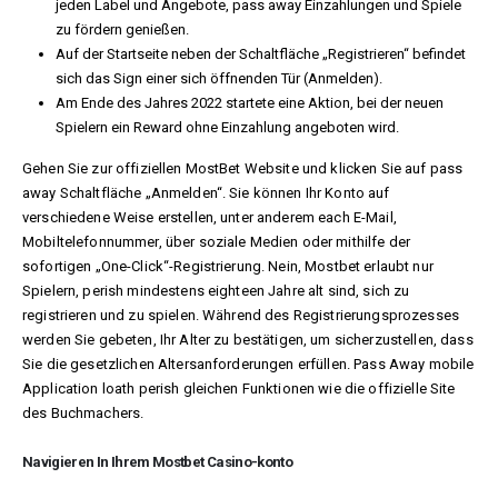
jeden Label und Angebote, pass away Einzahlungen und Spiele
zu fördern genießen.
Auf der Startseite neben der Schaltfläche „Registrieren“ befindet
sich das Sign einer sich öffnenden Tür (Anmelden).
Am Ende des Jahres 2022 startete eine Aktion, bei der neuen
Spielern ein Reward ohne Einzahlung angeboten wird.
Gehen Sie zur offiziellen MostBet Website und klicken Sie auf pass
away Schaltfläche „Anmelden“. Sie können Ihr Konto auf
verschiedene Weise erstellen, unter anderem each E-Mail,
Mobiltelefonnummer, über soziale Medien oder mithilfe der
sofortigen „One-Click“-Registrierung. Nein, Mostbet erlaubt nur
Spielern, perish mindestens eighteen Jahre alt sind, sich zu
registrieren und zu spielen. Während des Registrierungsprozesses
werden Sie gebeten, Ihr Alter zu bestätigen, um sicherzustellen, dass
Sie die gesetzlichen Altersanforderungen erfüllen. Pass Away mobile
Application loath perish gleichen Funktionen wie die offizielle Site
des Buchmachers.
Navigieren In Ihrem Mostbet Casino-konto