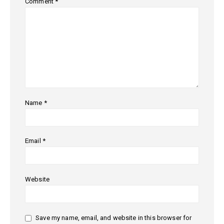
Comment
*
Name
*
Email
*
Website
Save my name, email, and website in this browser for