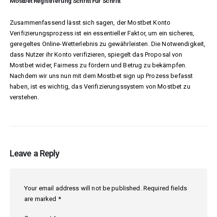
Mostbet Registrierung Schritt Für Schritt
Zusammenfassend lässt sich sagen, der Mostbet Konto
Verifizierungsprozess ist ein essentieller Faktor, um ein sicheres,
geregeltes Online-Wetterlebnis zu gewährleisten. Die Notwendigkeit,
dass Nutzer ihr Konto verifizieren, spiegelt das Proposal von
Mostbet wider, Fairness zu fördern und Betrug zu bekämpfen.
Nachdem wir uns nun mit dem Mostbet sign up Prozess befasst
haben, ist es wichtig, das Verifizierungssystem von Mostbet zu
verstehen.
Leave a Reply
Your email address will not be published.
Required fields
are marked
*