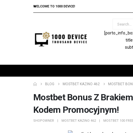
WELCOME TO 1000 DEVICE!
[porto_info_bo
tit
subt
BLOG
MOSTBET KAZINO 462
MOSTBET BONU
Mostbet Bonus Z Brakiem 
Kodem Promocyjnym!
SHOPOWNER
MOSTBET KAZINO 462
MOSTBET 100 FREE