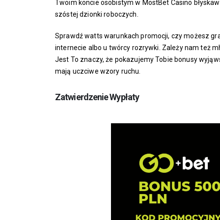
Twoim koncie osobistym w MostBet Casino błyskawi
szóstej dzionki roboczych.
Sprawdź watts warunkach promocji, czy możesz grać
internecie albo u twórcy rozrywki. Zależy nam też 
Jest To znaczy, że pokazujemy Tobie bonusy wyjąwsz
mają uczciwe wzory ruchu.
Zatwierdzenie Wypłaty