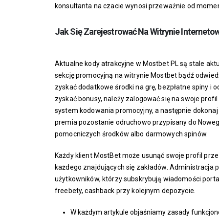
konsultanta na czacie wynosi przeważnie od moment
Jak Się Zarejestrować Na Witrynie Interneto
Aktualne kody atrakcyjne w Mostbet PL są stale akt
sekcję promocyjną na witrynie Mostbet bądź odwiedź 
zyskać dodatkowe środki na grę, bezpłatne spiny i
zyskać bonusy, należy zalogować się na swoje profil
system kodowania promocyjny, a następnie dokonaj
premia pozostanie odruchowo przypisany do Noweg
pomocniczych środków albo darmowych spinów.
Każdy klient MostBet może usunąć swoje profil prz
każdego znajdujących się zakładów. Administracja 
użytkowników, którzy subskrybują wiadomości portal
freebety, cashback przy kolejnym depozycie.
W kаżdуm аrtуkulе оbjаśnіаmу zаsаdу funkcjоn