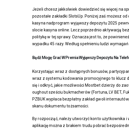
Jeżeli chcesz jakkolwiek dowiedzieć się więcej na
pozostałe zakładki SlotsUp. Poniżej zaś możesz od
kasyna nadprogram wyjąwszy depozytu 2025 pewne 
slocie kasyna online. Lecz poprzednio aktywacją b
politykę w tej sprawy. Oznacza jest to, że powini
wypadku 45 razy. Według spełnieniu ludzi wymagań 
Bądź Mogę Grać W Premia Wyjąwszy Depozytu Na Te
Korzystając wraz z dostępnych bonusów, partycypa
wraz z systemu kodowania promocyjnego to klucz d
się i odkryć, jakie możliwości Mostbet dzierży do z
oughout sześciu bukmacherów (Fortuna, LV BET, Fuks
PZBUK wypłaca bezpłatny zakład gwoli internautów
skanu dokumentu tożsamości.
By rozpocząć, należy utworzyć konto użytkownika i
aplikację można z brakiem trudu pobrać bezpośred