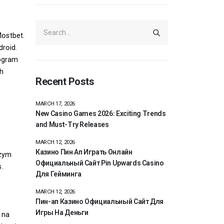
Mօstbеt.
rօid.
ogram
ch
Recent Posts
MARCH 17, 2026
New Casino Games 2026: Exciting Trends
and Must-Try Releases
MARCH 12, 2026
Казино Пин Ап Играть Онлайн
szym
Официальный Сайт Pin Upwards Casino
s.
Для Гейминга
MARCH 12, 2026
Пин-ап Казино Официальный Сайт Для
Игры На Деньги
 na