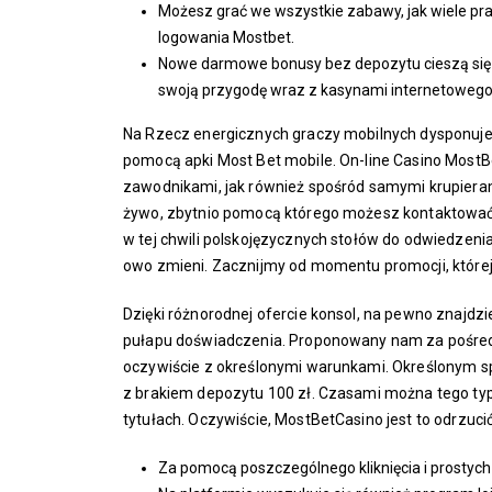
Możesz grać we wszystkie zabawy, jak wiele pr
logowania Mostbet.
Nowe darmowe bonusy bez depozytu cieszą się d
swoją przygodę wraz z kasynami internetowego
Na Rzecz energicznych graczy mobilnych dysponuje
pomocą apki Most Bet mobile. On-line Casino MostBe
zawodnikami, jak również spośród samymi krupier
żywo, zbytnio pomocą którego możesz kontaktować s
w tej chwili polskojęzycznych stołów do odwiedzenia
owo zmieni. Zacznijmy od momentu promocji, które
Dzięki różnorodnej ofercie konsol, na pewno znajdz
pułapu doświadczenia. Proponowany nam za pośred
oczywiście z określonymi warunkami. Określonym s
z brakiem depozytu 100 zł. Czasami można tego ty
tytułach. Oczywiście, MostBetCasino jest to odrzuci
Za pomocą poszczególnego kliknięcia i prostych