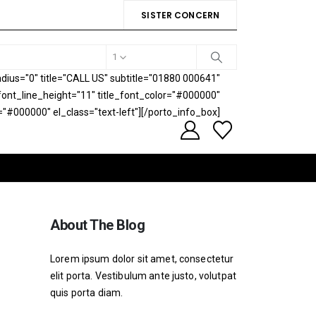
SISTER CONCERN
1
ius="0" title="CALL US" subtitle="01880 000641"
e_font_line_height="11" title_font_color="#000000"
="#000000" el_class="text-left"][/porto_info_box]
About The Blog
Lorem ipsum dolor sit amet, consectetur
elit porta. Vestibulum ante justo, volutpat
quis porta diam.