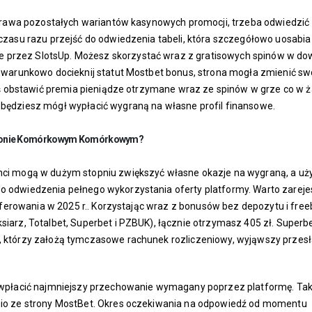
 sprawa pozostałych wariantów kasynowych promocji, trzeba odwiedzić
 czasu razu przejść do odwiedzenia tabeli, która szczegółowo uosabi
przez SlotsUp. Możesz skorzystać wraz z gratisowych spinów w d
ezwarunkowo docieknij statut Mostbet bonus, strona mogła zmienić sw
eneś obstawić premia pieniądze otrzymane wraz ze spinów w grze co w
będziesz mógł wypłacić wygraną na własne profil finansowe.
lefonie Komórkowym Komórkowym?
nci mogą w dużym stopniu zwiększyć własne okazje na wygraną, a u
o odwiedzenia pełnego wykorzystania oferty platformy. Warto zarej
aoferowania w 2025 r.. Korzystając wraz z bonusów bez depozytu i fre
iarz, Totalbet, Superbet i PZBUK), łącznie otrzymasz 405 zł. Superbe
, którzy założą tymczasowe rachunek rozliczeniowy, wyjąwszy przesł
 wpłacić najmniejszy przechowanie wymagany poprzez platformę. Tak
nio ze strony MostBet. Okres oczekiwania na odpowiedź od momentu