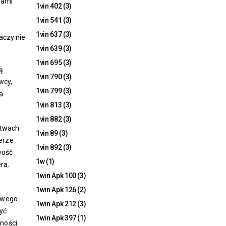
sami
1vin 402
(3)
1vin 541
(3)
1vin 637
(3)
aczy nie
1vin 639
(3)
1vin 695
(3)
ą
1vin 790
(3)
wcy,
1vin 799
(3)
a
1vin 813
(3)
1vin 882
(3)
stwach
1vin 89
(3)
erze
1vin 892
(3)
wość
1w
(1)
ra.
1win Apk 100
(3)
1win Apk 126
(2)
owego
1win Apk 212
(3)
być
1win Apk 397
(1)
tności