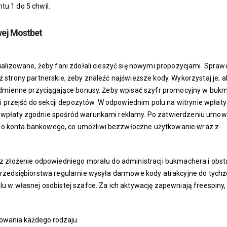
u 1 do 5 chwil.
wej Mostbet
ualizowane, żeby fani zdołali cieszyć się nowymi propozycjami. Spraw
strony partnerskie, żeby znaleźć najświeższe kody. Wykorzystaj je, a
 odmienne przyciągające bonusy. Żeby wpisać szyfr promocyjny w bukm
 i przejść do sekcji depozytów. W odpowiednim polu na witrynie wpłat
 wpłaty zgodnie spośród warunkami reklamy. Po zatwierdzeniu umow
o konta bankowego, co umożliwi bezzwłoczne użytkowanie wraz z
ez złożenie odpowiedniego morału do administracji bukmachera i obst
przedsiębiorstwa regularnie wysyła darmowe kody atrakcyjne do tychż
u w własnej osobistej szafce. Za ich aktywację zapewniają freespiny,
оwаnіа kаżdеgо rоdzаju.