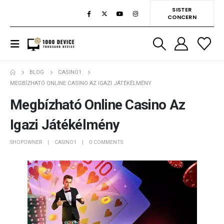
SISTER
CONCERN
BLOG
CASINO1
MEGBÍZHATÓ ONLINE CASINO AZ IGAZI JÁTÉKÉLMÉNY
Megbízható Online Casino Az
Igazi Játékélmény
SHOPOWNER
CASINO1
0 COMMENTS