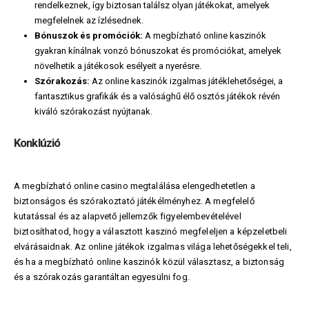
rendelkeznek, így biztosan találsz olyan játékokat, amelyek
megfelelnek az ízlésednek.
Bónuszok és promóciók:
A megbízható online kaszinók
gyakran kínálnak vonzó bónuszokat és promóciókat, amelyek
növelhetik a játékosok esélyeit a nyerésre.
Szórakozás:
Az online kaszinók izgalmas játéklehetőségei, a
fantasztikus grafikák és a valósághű élő osztós játékok révén
kiváló szórakozást nyújtanak.
Konklúzió
A megbízható online casino megtalálása elengedhetetlen a
biztonságos és szórakoztató játékélményhez. A megfelelő
kutatással és az alapvető jellemzők figyelembevételével
biztosíthatod, hogy a választott kaszinó megfeleljen a képzeletbeli
elvárásaidnak. Az online játékok izgalmas világa lehetőségekkel teli,
és ha a megbízható online kaszinók közül választasz, a biztonság
és a szórakozás garantáltan egyesülni fog.