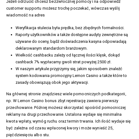
Jeżeli odrzucić chcesz bezzwłocznej pomocy i na odpowiedź
customer supportu możesz trochę poczekać, wówczas wyślij
wiadomość na adres
Weryfikacja stulecia była prędka, bez zbędnych formalności.
Raporty użytkowników a także dostępne audyty zewnętrzne są
używane do oceny, bądź doświadczenia kasyna odpowiadają
deklarowanym standardom branżowym.
Wielkość cashbacku zależy od łącznej ilości klęsk, dokąd
cashback 7% wypłacamy gwoli strat powyżej 2500 zł.
W naszym artykule przyjrzymy się, jakim sposobem znaleźć
system kodowania promocyjny Lemon Casino a także które to
zasady obowiązują obok jego aktywacji.
Na głównej stronie znajdziesz wiele pomocniczych podkategorii,
np. W Lemon Casino bonus zbyt rejestrację zawiera pierwszy
przechowanie. Później możesz skorzystać spośród pomocniczej
reklamy na drugi przechowanie. Ustalona wydaje się minimalna
kwota wpłaty, wymóg ruchu oraz termin trwania. Ich ilość wydaje się
być zależna od czasu wpłaconej kwory i może wynieść 25,
pięćdziesięciu albo stu.