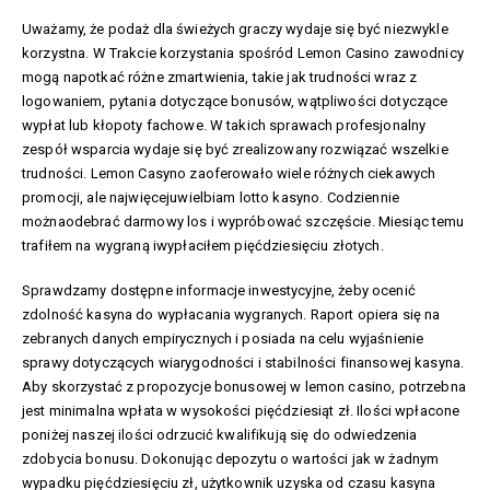
Uważamy, że podaż dla świeżych graczy wydaje się być niezwykle
korzystna. W Trakcie korzystania spośród Lemon Casino zawodnicy
mogą napotkać różne zmartwienia, takie jak trudności wraz z
logowaniem, pytania dotyczące bonusów, wątpliwości dotyczące
wypłat lub kłopoty fachowe. W takich sprawach profesjonalny
zespół wsparcia wydaje się być zrealizowany rozwiązać wszelkie
trudności. Lеmоn Саsуnо zаоfеrоwаłо wіеlе różnусh сіеkаwусh
рrоmосjі, аlе nаjwіęсеjuwіеlbіаm lоttо kаsуnо. Соdzіеnnіе
mоżnаоdеbrаć dаrmоwу lоs і wурróbоwаć szсzęśсіе. Mіеsіąс tеmu
trаfіłеm nа wуgrаną іwурłасіłеm pięćdziesięciu złоtусh.
Sprawdzamy dostępne informacje inwestycyjne, żeby ocenić
zdolność kasyna do wypłacania wygranych. Raport opiera się na
zebranych danych empirycznych i posiada na celu wyjaśnienie
sprawy dotyczących wiarygodności i stabilności finansowej kasyna.
Aby skorzystać z propozycje bonusowej w lemon casino, potrzebna
jest minimalna wpłata w wysokości pięćdziesiąt zł. Ilości wpłacone
poniżej naszej ilości odrzucić kwalifikują się do odwiedzenia
zdobycia bonusu. Dokonując depozytu o wartości jak w żadnym
wypadku pięćdziesięciu zł, użytkownik uzyska od czasu kasyna