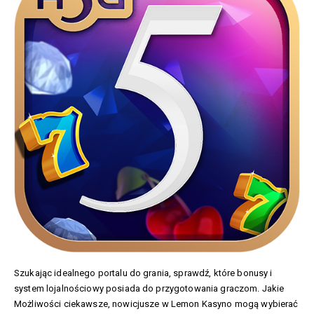
Szukając idealnego portalu do grania, sprawdź, które bonusy i
system lojalnościowy posiada do przygotowania graczom. Jakie
Możliwości ciekawsze, nowicjusze w Lemon Kasyno mogą wybierać