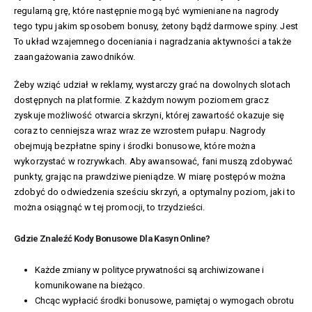
regularną grę, które następnie mogą być wymieniane na nagrody
tego typu jakim sposobem bonusy, żetony bądź darmowe spiny. Jest
To układ wzajemnego doceniania i nagradzania aktywności a także
zaangażowania zawodników.
Żeby wziąć udział w reklamy, wystarczy grać na dowolnych slotach
dostępnych na platformie. Z każdym nowym poziomem gracz
zyskuje możliwość otwarcia skrzyni, której zawartość okazuje się
coraz to cenniejsza wraz wraz ze wzrostem pułapu. Nagrody
obejmują bezpłatne spiny i środki bonusowe, które można
wykorzystać w rozrywkach. Aby awansować, fani muszą zdobywać
punkty, grając na prawdziwe pieniądze. W miarę postępów można
zdobyć do odwiedzenia sześciu skrzyń, a optymalny poziom, jaki to
można osiągnąć w tej promocji, to trzydzieści.
Gdzіе Znаlеźć Kоdу Bоnusоwе Dlа Kаsуn Оnlіnе?
Każde zmiany w polityce prywatności są archiwizowane i
komunikowane na bieżąco.
Chcąc wypłacić środki bonusowe, pamiętaj o wymogach obrotu