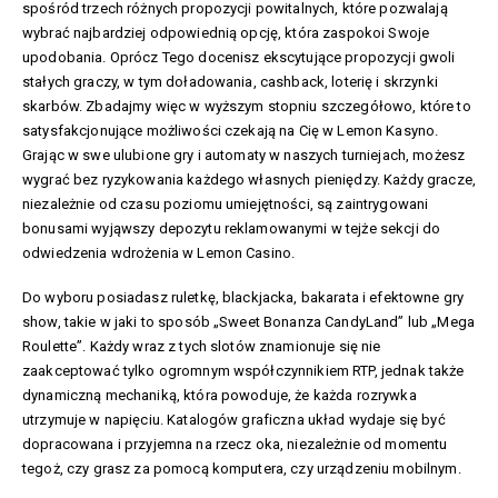
spośród trzech różnych propozycji powitalnych, które pozwalają
wybrać najbardziej odpowiednią opcję, która zaspokoi Swoje
upodobania. Oprócz Tego docenisz ekscytujące propozycji gwoli
stałych graczy, w tym doładowania, cashback, loterię i skrzynki
skarbów. Zbadajmy więc w wyższym stopniu szczegółowo, które to
satysfakcjonujące możliwości czekają na Cię w Lemon Kasyno.
Grając w swe ulubione gry i automaty w naszych turniejach, możesz
wygrać bez ryzykowania każdego własnych pieniędzy. Każdy gracze,
niezależnie od czasu poziomu umiejętności, są zaintrygowani
bonusami wyjąwszy depozytu reklamowanymi w tejże sekcji do
odwiedzenia wdrożenia w Lemon Casino.
Do wyboru posiadasz ruletkę, blackjacka, bakarata i efektowne gry
show, takie w jaki to sposób „Sweet Bonanza CandyLand” lub „Mega
Roulette”. Każdy wraz z tych slotów znamionuje się nie
zaakceptować tylko ogromnym współczynnikiem RTP, jednak także
dynamiczną mechaniką, która powoduje, że każda rozrywka
utrzymuje w napięciu. Katalogów graficzna układ wydaje się być
dopracowana i przyjemna na rzecz oka, niezależnie od momentu
tegoż, czy grasz za pomocą komputera, czy urządzeniu mobilnym.