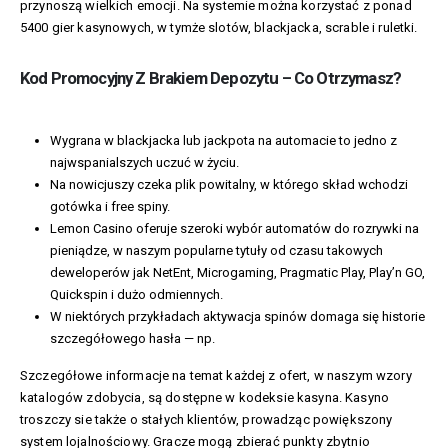
przynoszą wielkich emocji. Na systemie można korzystać z ponad
5400 gier kasynowych, w tymże slotów, blackjacka, scrable i ruletki.
Kod Promocyjny Z Brakiem Depozytu – Co Otrzymasz?
Wygrana w blackjacka lub jackpota na automacie to jedno z
najwspanialszych uczuć w życiu.
Na nowicjuszy czeka plik powitalny, w którego skład wchodzi
gotówka i free spiny.
Lemon Casino oferuje szeroki wybór automatów do rozrywki na
pieniądze, w naszym popularne tytuły od czasu takowych
deweloperów jak NetEnt, Microgaming, Pragmatic Play, Play’n GO,
Quickspin i dużo odmiennych.
W niektórych przykładach aktywacja spinów domaga się historie
szczegółowego hasła — np.
Szczegółowe informacje na temat każdej z ofert, w naszym wzory
katalogów zdobycia, są dostępne w kodeksie kasyna. Kasyno
troszczy sie także o stałych klientów, prowadząc powiększony
system lojalnościowy. Gracze mogą zbierać punkty zbytnio