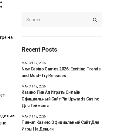
:
гре на
Recent Posts
MARCH 17, 2026
New Casino Games 2026: Exciting Trends
and Must-Try Releases
MARCH 12, 2026
Казино Пин Ап Играть Онлайн
ует
Официальный Сайт Pin Upwards Casino
Для Гейминга
едиться
MARCH 12, 2026
Пин-ап Казино Официальный Сайт Для
анс
Игры На Деньги