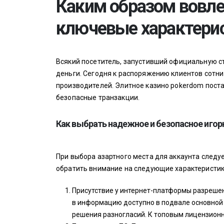
Каким образом вовле
ключевые характери
Всякий посетитель, запустивший официальную ст
деньги. Сегодня к распоряжению клиентов сотни
производителей. Элитное казино
pokerdom
поста
безопасные транзакции.
Как выбрать надежное и безопасное игор
При выбора азартного места для аккаунта следуе
обратить внимание на следующие характеристик
Присутствие у интернет-платформы разрешен
в информацию доступно в подвале основной
решения разногласий. К топовым лицензион