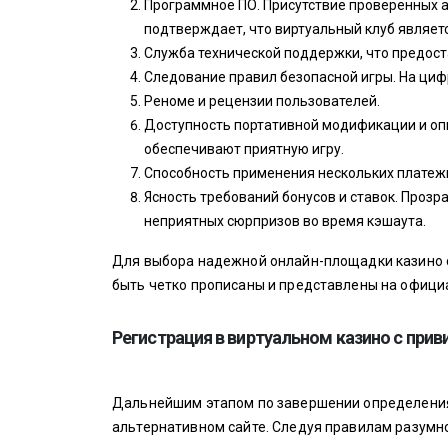
Программное ПО. Присутствие проверенных 
подтверждает, что виртуальный клуб являет
Служба технической поддержки, что предост
Следование правил безопасной игры. На циф
Реноме и рецензии пользователей.
Доступность портативной модификации и оп
обеспечивают приятную игру.
Способность применения нескольких платеж
Ясность требований бонусов и ставок. Проз
неприятных сюрпризов во время кэшаута.
Для выбора надежной онлайн-площадки казино с
быть четко прописаны и представлены на офици
Регистрация в виртуальном казино с при
Дальнейшим этапом по завершении определения 
альтернативном сайте. Следуя правилам разумно