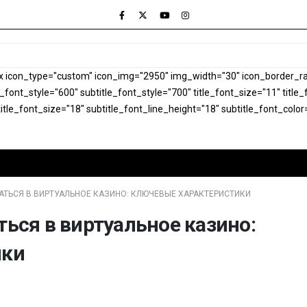
x icon_type="custom" icon_img="2950" img_width="30" icon_border_rad
le_font_style="600" subtitle_font_style="700" title_font_size="11" titl
itle_font_size="18" subtitle_font_line_height="18" subtitle_font_color
ТЬСЯ В ВИРТУАЛЬНОЕ КАЗИНО: КЛЮЧЕВЫЕ ХАРАКТЕРИСТИКИ
ься в виртуальное казино:
ики