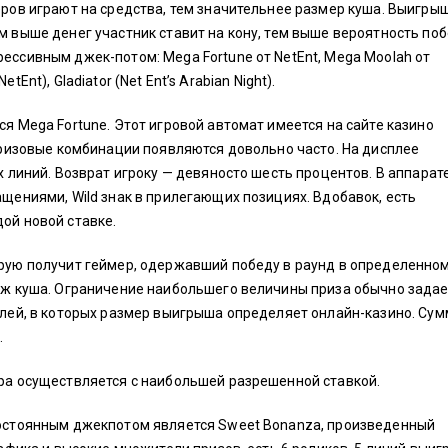
ров играют на средства, тем значительнее размер куша. Выигры
 выше денег участник ставит на кону, тем выше вероятность поб
ссивным джек-потом: Mega Fortune от NetEnt, Mega Moolah от
etEnt), Gladiator (Net Ent’s Arabian Night).
я Mega Fortune. Этот игровой автомат имеется на сайте казино
призовые комбинации появляются довольно часто. На дисплее
 линий. Возврат игроку — девяносто шесть процентов. В аппарат
щениями, Wild знак в прилегающих позициях. Вдобавок, есть
ой новой ставке.
рую получит геймер, одержавший победу в раунд в определенно
аж куша. Ограничение наибольшего величины приза обычно задае
елей, в которых размер выигрыша определяет онлайн-казино. Су
.
ра осуществляется с наибольшей разрешенной ставкой.
остоянным джекпотом является Sweet Bonanza, произведенный