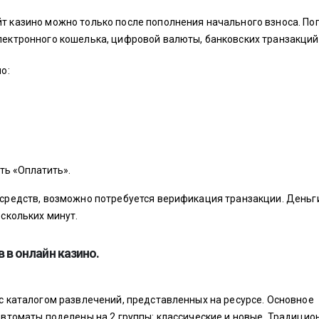
т казино можно только после пополнения начального взноса. По
лектронного кошелька, цифровой валюты, банковских транзакций
о:
ть «Оплатить».
 средств, возможно потребуется верификация транзакции. Деньг
скольких минут.
в онлайн казино.
с каталогом развлечений, представленных на ресурсе. Основное
Автоматы поделены на 2 группы: классические и новые. Традицио