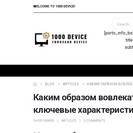
WELCOME TO 1000 DEVICE!
[porto_info_bo
tit
subt
BLOG
ARTICLES
КАКИМ ОБРАЗОМ ВОВЛЕКА
Каким образом вовлекат
ключевые характерист
SHOPOWNER
ARTICLES
0 COMMENTS