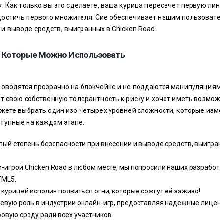
». Как только вы это сделаете, ваша курица пересечет первую ли
 достичь первого множителя. Сие обеспечивает нашим пользоват
и выводе средств, выигранных в Chicken Road.
ы, Которые Можно Использовать
проводятся прозрачно на блокчейне и не поддаются манипуляциям
ет свою собственную толерантность к риску и хочет иметь возмо
можете выбрать один изо четырех уровней сложности, которые из
ступные на каждом этапе.
ый степень безопасности при внесении и выводе средств, выигра
-игрой Chicken Road в любом месте, мы попросили наших разрабо
TML5.
 курицей исполин появиться огни, которые сожгут её заживо!
чевую роль в индустрии онлайн-игр, предоставляя надежные лицен
овую среду ради всех участников.