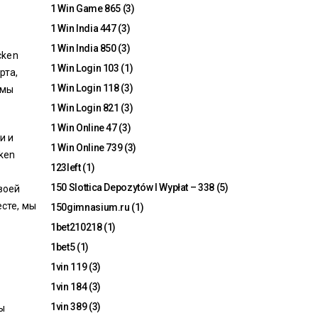
1 Win Game 865
(3)
1 Win India 447
(3)
1 Win India 850
(3)
cken
1 Win Login 103
(1)
рта,
1 Win Login 118
(3)
 мы
1 Win Login 821
(3)
1 Win Online 47
(3)
и и
1 Win Online 739
(3)
ken
123left
(1)
150 Slottica Depozytów I Wypłat – 338
(5)
своей
сте, мы
150gimnasium.ru
(1)
1bet210218
(1)
1bet5
(1)
1vin 119
(3)
1vin 184
(3)
1vin 389
(3)
ы