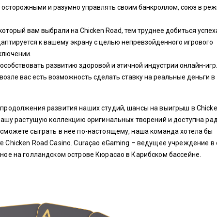
ть осторожными и разумно управлять своим банкроллом, союз в ре
который вам выбрали на Chicken Road, тем труднее добиться успех
птируется к вашему экрану с целью непревзойденного игрового
ключении.
пособствовать развитию здоровой и этичной индустрии онлайн-игр
 возле вас есть возможность сделать ставку на реальные деньги в
 продолжения развития наших студий, шансы на выигрыш в Chick
 нашу растущую коллекцию оригинальных творений и доступна рад
сможете сыграть в нее по-настоящему, наша команда хотела бы
 Chicken Road Casino. Curaçao eGaming – ведущее учреждение в
ное на голландском острове Кюрасао в Карибском бассейне.