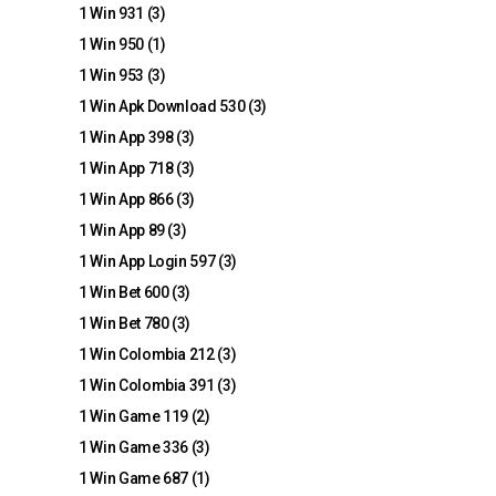
1 Win 931
(3)
1 Win 950
(1)
1 Win 953
(3)
1 Win Apk Download 530
(3)
1 Win App 398
(3)
1 Win App 718
(3)
1 Win App 866
(3)
1 Win App 89
(3)
1 Win App Login 597
(3)
1 Win Bet 600
(3)
1 Win Bet 780
(3)
1 Win Colombia 212
(3)
1 Win Colombia 391
(3)
1 Win Game 119
(2)
1 Win Game 336
(3)
1 Win Game 687
(1)