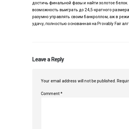
достичь финальной фазы и найти золотое белок. 
возможность выиграть до 24,5-кратного размера
разумно управлять своим банкроллом, аж в режи
удачу, полностью основанная на Provably Fair а
Leave a Reply
Your email address will not be published.
Requir
Comment
*