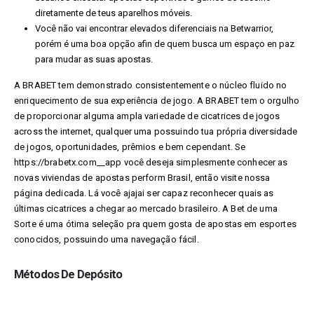
diretamente de teus aparelhos móveis.
Você não vai encontrar elevados diferenciais na Betwarrior,
porém é uma boa opção afin de quem busca um espaço en paz
para mudar as suas apostas.
A BRABET tem demonstrado consistentemente o núcleo fluido no
enriquecimento de sua experiência de jogo. A BRABET tem o orgulho
de proporcionar alguma ampla variedade de cicatrices de jogos
across the internet, qualquer uma possuindo tua própria diversidade
de jogos, oportunidades, prêmios e bem cependant. Se
https://brabetx.com__app
você deseja simplesmente conhecer as
novas viviendas de apostas perform Brasil, então visite nossa
página dedicada. Lá você ajajai ser capaz reconhecer quais as
últimas cicatrices a chegar ao mercado brasileiro. A Bet de uma
Sorte é uma ótima seleção pra quem gosta de apostas em esportes
conocidos, possuindo uma navegação fácil.
Métodos De Depósito