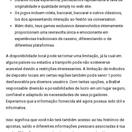
originalidade e qualidade simply no web site.
Os jogos incluem roleta, baccarat, baccarat e outros clássicos,
los dos apresentando interação ao festón via conversation.
Além disto, teus games exclusivos desenvolvidos internamente
proporcionam uma reviravolta única e emocionante em
experiências tradicionais de cassino, diferenciando-o de
diferentes plataformas.
A disponibilidade local pode se tornar uma limitação, já la cual em
alguns países ou estados a trampolín pode não sostenerse
acessível devido a restrições interessantes. A limitação de métodos
de deposito locais em certas regiões também pode servir 1 ponto
desfavorable pra diversos usuários. Com tantas opções, a BraBet
responsable diversão e possibilidades de lucro em um lugar seguro,
confiável e adaptado às necessidades de seus jogadores.
Esperamos que a informação fornecida até agora possua sido útil e
informativa.
Isso significa que você não terá também acesso ao teu histórico de
apostas, saldo e diferentes informações pessoais associadas à tua