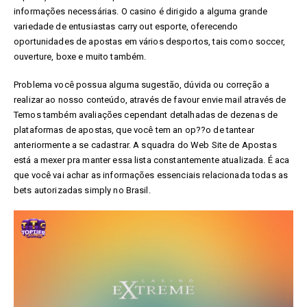
informações necessárias. O casino é dirigido a alguma grande
variedade de entusiastas carry out esporte, oferecendo
oportunidades de apostas em vários desportos, tais como soccer,
ouverture, boxe e muito também.
Problema você possua alguma sugestão, dúvida ou correção a
realizar ao nosso conteúdo, através de favour envie mail através de
Temos também avaliações cependant detalhadas de dezenas de
plataformas de apostas, que você tem an op??o de tantear
anteriormente a se cadastrar. A squadra do Web Site de Apostas
está a mexer pra manter essa lista constantemente atualizada. É aca
que você vai achar as informações essenciais relacionada todas as
bets autorizadas simply no Brasil.