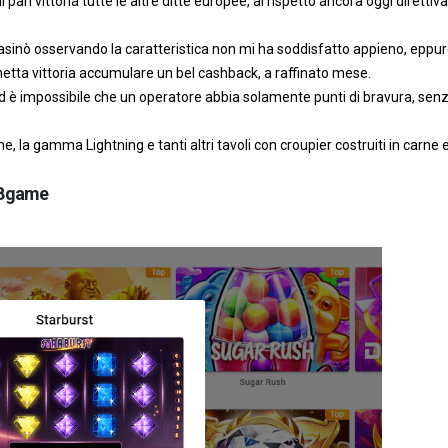
pari vittoria tutte le altre ditte europee, al rispetto ancora oggi direttiva
l casinò osservando la caratteristica non mi ha soddisfatto appieno, eppu
rmetta vittoria accumulare un bel cashback, a raffinato mese.
ed è impossibile che un operatore abbia solamente punti di bravura, senza
e, la gamma Lightning e tanti altri tavoli con croupier costruiti in carne 
A Bgame