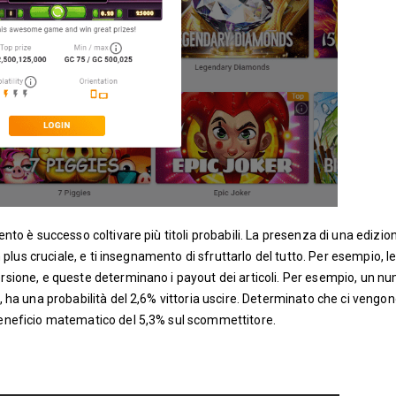
mento è successo coltivare più titoli probabili. La presenza di una ediz
n plus cruciale, e ti insegnamento di sfruttarlo del tutto. Per esempio, l
ersione, e queste determinano i payout dei articoli. Per esempio, un n
e, ha una probabilità del 2,6% vittoria uscire. Determinato che ci vengo
 beneficio matematico del 5,3% sul scommettitore.