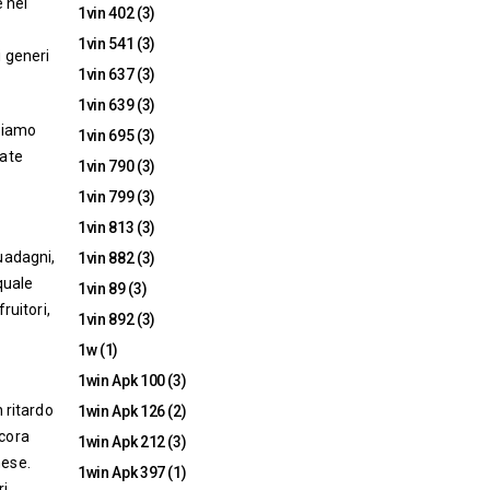
e nel
1vin 402
(3)
1vin 541
(3)
i generi
1vin 637
(3)
1vin 639
(3)
ssiamo
1vin 695
(3)
date
1vin 790
(3)
1vin 799
(3)
1vin 813
(3)
uadagni,
1vin 882
(3)
quale
1vin 89
(3)
ruitori,
1vin 892
(3)
1w
(1)
1win Apk 100
(3)
 ritardo
1win Apk 126
(2)
cora
1win Apk 212
(3)
nese.
1win Apk 397
(1)
ri