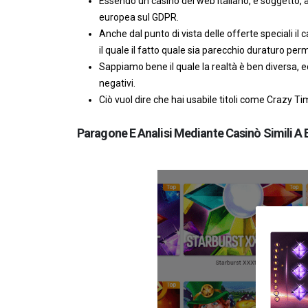
Essendo un casinò del web italiano, è soggetto, al 
europea sul GDPR.
Anche dal punto di vista delle offerte speciali i
il quale il fatto quale sia parecchio duraturo pe
Sappiamo bene il quale la realtà è ben diversa, 
negativi.
Ciò vuol dire che hai usabile titoli come Crazy Tim
Paragone E Analisi Mediante Casinò Simili 