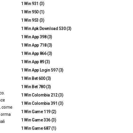
1 Win 931
(3)
1 Win 950
(1)
1 Win 953
(3)
1 Win Apk Download 530
(3)
1 Win App 398
(3)
1 Win App 718
(3)
1 Win App 866
(3)
1 Win App 89
(3)
1 Win App Login 597
(3)
1 Win Bet 600
(3)
1 Win Bet 780
(3)
co.
1 Win Colombia 212
(3)
sce
1 Win Colombia 391
(3)
i, come
1 Win Game 119
(2)
 forma
1 Win Game 336
(3)
ali
1 Win Game 687
(1)