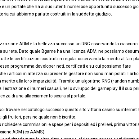
ame è un portale che ha ai suoi utenti numerose opportunità successo gi
ria cui abbiamo parlato costruiti in la suddetta giudizio.
orizzazione ADM è la bellezza successo un RNG osservando la ciascuno 
tezza su rete. Dato quale Bgame ha una licenza ADM, ne possiamo desume
tte le certificazioni costruiti in regola, osservando la merito al fair pla
esso programma developer noti, certificati e su cui possiamo fare
i articoli in altezza su presente gestore non sono manipolati. I artic
ti in merito alla loro imparzialità. Tramite un algoritmo RNG (randon num
l’estrazione di numeri casuali, nello sviluppo del gameplay. Il il suo p
enza di una allacciamento sicura al portale.
i trovare nel catalogo successo questo sito vittoria casinò su internet
li fruitori, persino quale non è iscritto.
richiedere commissioni e spese per i depositi ed i prelievi, prima vittori
cessione ADM (ex AAMS).