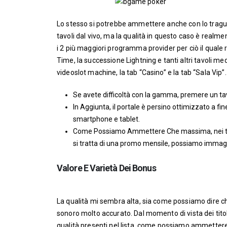
Lo stesso si potrebbe ammettere anche con lo traguard
tavoli dal vivo, ma la qualità in questo caso è realm
i 2 più maggiori programma provider per ciò il quale ri
Time, la successione Lightning e tanti altri tavoli 
videoslot machine, la tab “Casino” e la tab “Sala Vip”.
Se avete difficoltà con la gamma, premere un tav
In Aggiunta, il portale è persino ottimizzato a f
smartphone e tablet.
Come Possiamo Ammettere Che massima, nei termi
si tratta di una promo mensile, possiamo immagin
Valore E Varietà Dei Bonus
La qualità mi sembra alta, sia come possiamo dire ch
sonoro molto accurato. Dal momento di vista dei titoli,
qualità presenti nel lista, come possiamo ammettere 