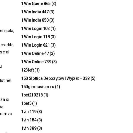
1 Win Game 865
(3)
1 Win India 447
(3)
1 Win India 850
(3)
1 Win Login 103
(1)
enisola,
1 Win Login 118
(3)
.
 credito.
1 Win Login 821
(3)
re al
1 Win Online 47
(3)
1 Win Online 739
(3)
u
123left
(1)
150 Slottica Depozytów I Wypłat – 338
(5)
lot nel
150gimnasium.ru
(1)
1bet210218
(1)
za di
1bet5
(1)
si
1vin 119
(3)
erienza
1vin 184
(3)
1vin 389
(3)