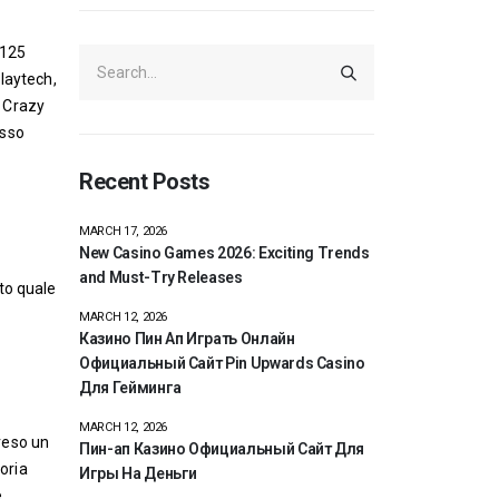
 125
Playtech,
e Crazy
esso
Recent Posts
MARCH 17, 2026
New Casino Games 2026: Exciting Trends
and Must-Try Releases
to quale
MARCH 12, 2026
Казино Пин Ап Играть Онлайн
Официальный Сайт Pin Upwards Casino
Для Гейминга
MARCH 12, 2026
reso un
Пин-ап Казино Официальный Сайт Для
toria
Игры На Деньги
e