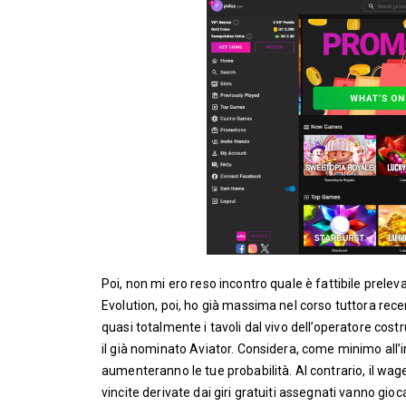
Poi, non mi ero reso incontro quale è fattibile prele
Evolution, poi, ho già massima nel corso tuttora recen
quasi totalmente i tavoli dal vivo dell’operatore cost
il già nominato Aviator. Considera, come minimo all’
aumenteranno le tue probabilità. Al contrario, il wage
vincite derivate dai giri gratuiti assegnati vanno gioc