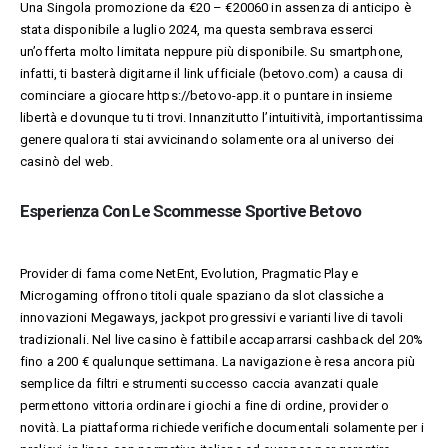
Una Singola promozione da €20 – €20060 in assenza di anticipo è
stata disponibile a luglio 2024, ma questa sembrava esserci
un’offerta molto limitata neppure più disponibile. Su smartphone,
infatti, ti basterà digitarne il link ufficiale (betovo.com) a causa di
cominciare a giocare
https://betovo-app.it
o puntare in insieme
libertà e dovunque tu ti trovi. Innanzitutto l’intuitività, importantissima
genere qualora ti stai avvicinando solamente ora al universo dei
casinò del web.
Esperienza Con Le Scommesse Sportive Betovo
Provider di fama come NetEnt, Evolution, Pragmatic Play e
Microgaming offrono titoli quale spaziano da slot classiche a
innovazioni Megaways, jackpot progressivi e varianti live di tavoli
tradizionali. Nel live casino è fattibile accaparrarsi cashback del 20%
fino a 200 € qualunque settimana. La navigazione è resa ancora più
semplice da filtri e strumenti successo caccia avanzati quale
permettono vittoria ordinare i giochi a fine di ordine, provider o
novità. La piattaforma richiede verifiche documentali solamente per i