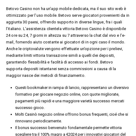
Betovo Casino non ha un’app mobile dedicata, ma il suo sito web è
ottimizzato per l’uso mobile. Betovo serve giocatori provenienti da in
aggiunta 30 paesi, offrendo supporto in diverse lingue, fra i quali
l’italiano. L’assistenza clientela vittoria Betovo Casino è disponibile
24 ore su 24, 7 giorni in altezza su 7 attraverso la chat dal vivo e l’e-
mail, fornendo aiuto costante ai giocatori di in ogni caso il mondo.
Anche le criptovalute vengono effettuate un’opzione per i prelievi,
mediante limiti vittoria transazione simili a quelli dei depositi,
garantendo flessibilità e facilità di accesso ai fondi. Betovo
supporta depositi istantanei senza commissioni a causa di la
maggior nasce dei metodi di finanziamento.
Questi bookmaker in rampa di lancio, rappresentano un diversivo
formativo per giocare negozio online, con quote migliorate,
pagamenti più rapidi e una maggiore varietà successo mercati
successo gioco.
Molti Casinò negozio online offrono bonus frequenti, cioé che si
rinnovano periodicamente.
Il bonus successo benvenuto fondamentale permette vittoria
scegliere tra il 100% magro a €2024 per i innovativi giocatori del