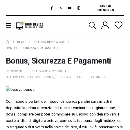
SISTER
CONCERN
BLOG
BETOVO REVIEW 538
BONUS, SICUREZZA E PAGAMENTI
Bonus, Sicurezza E Pagamenti
SHOPOWNER
BETOVO REVIEW 538
BETOVO LOGIN
,
BETOVO REVIEW
,
BETOVO WETTEN
0 COMMENTS
Comincerò a parlarti dei metodi di ricarica perché sarà infatti il
deposito la prima operazione il quale, terminata la registrazione,
dovrai compiere per poter cominciare su Betovo con denaro veri. Ti
basterà, difatti, digitare betovo.com sulla tua barra degli indirizzi con
lo traguardo di trovarti nella home del sito, il cui link è, osservando la