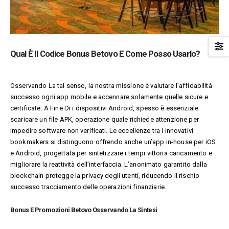
Qual È Il Codice Bonus Betovo E Come Posso Usarlo?
Osservando La tal senso, la nostra missione è valutare l’affidabilità
successo ogni app mobile e accennare solamente quelle sicure e
certificate. A Fine Di i dispositivi Android, spesso è essenziale
scaricare un file APK, operazione quale richiede attenzione per
impedire software non verificati. Le eccellenze tra i innovativi
bookmakers si distinguono offrendo anche un’app in-house per iOS
e Android, progettata per sintetizzare i tempi vittoria caricamento e
migliorare la reattività dell’interfaccia. L’anonimato garantito dalla
blockchain protegge la privacy degli utenti, riducendo il rischio
successo tracciamento delle operazioni finanziarie.
Bonus E Promozioni Betovo Osservando La Sintesi