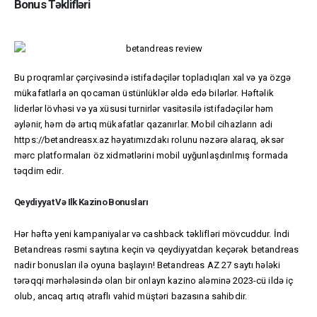
Bonus Təklifləri
Bu proqramlar çərçivəsində istifadəçilər topladıqları xal və ya özgə
mükafatlarla ən qocaman üstünlüklər əldə edə bilərlər. Həftəlik
liderlər lövhəsi və ya xüsusi turnirlər vasitəsilə istifadəçilər həm
əylənir, həm də artıq mükafatlar qazanırlar. Mobil cihazların adi
https://betandreasx.az
həyatımızdakı rolunu nəzərə alaraq, əksər
mərc platformaları öz xidmətlərini mobil uyğunlaşdırılmış formada
təqdim edir.
Qeydiyyat Və Ilk Kazino Bonusları
Hər həftə yeni kampaniyalar və cashback təklifləri mövcuddur. İndi
Betandreas rəsmi saytına keçin və qeydiyyatdan keçərək betandreas
nadir bonusları ilə oyuna başlayın! Betandreas AZ 27 saytı hələki
tərəqqi mərhələsində olan bir onlayn kazino aləminə 2023-cü ildə iç
olub, ancaq artıq ətraflı vahid müştəri bazasına sahibdir.