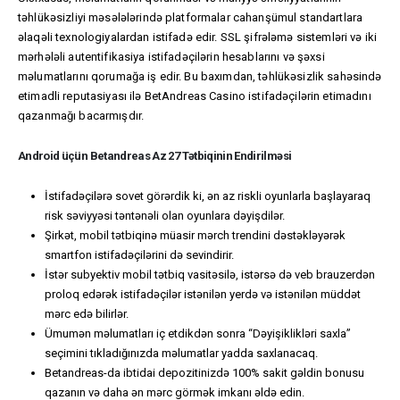
təhlükəsizliyi məsələlərində platformalar cahanşümul standartlara
əlaqəli texnologiyalardan istifadə edir. SSL şifrələmə sistemləri və iki
mərhələli autentifikasiya istifadəçilərin hesablarını və şəxsi
məlumatlarını qorumağa iş edir. Bu baxımdan, təhlükəsizlik sahəsində
etimadli reputasiyası ilə BetAndreas Casino istifadəçilərin etimadını
qazanmağı bacarmışdır.
Android üçün Betandreas Az 27 Tətbiqinin Endirilməsi
İstifadəçilərə sovet görərdik ki, ən az riskli oyunlarla başlayaraq
risk səviyyəsi təntənəli olan oyunlara dəyişdilər.
Şirkət, mobil tətbiqinə müasir mərch trendini dəstəkləyərək
smartfon istifadəçilərini də sevindirir.
İstər subyektiv mobil tətbiq vasitəsilə, istərsə də veb brauzerdən
proloq edərək istifadəçilər istənilən yerdə və istənilən müddət
mərc edə bilirlər.
Ümumən məlumatları iç etdikdən sonra “Dəyişiklikləri saxla”
seçimini tıkladığınızda məlumatlar yadda saxlanacaq.
Betandreas-da ibtidai depozitinizdə 100% sakit gəldin bonusu
qazanın və daha ən mərc görmək imkanı əldə edin.