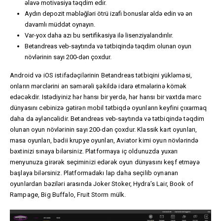
əlavə motivasiya təqdim edir.
Aydın depozit məbləğləri ötrü izafi bonuslar əldə edin və ən
davamlı müddət oynayın.
Var-yox daha azı bu sertifikasiya ilə lisenziyalandırılır.
Betandreas veb-saytında və tətbiqində təqdim olunan oyun
növlərinin sayı 200-dən çoxdur.
Android və iOS istifadəçilərinin Betandreas tətbiqini yükləməsi,
onların mərclərini ən səmərəli şəkildə idarə etmələrinə kömək
edəcəkdir. Istədiyiniz hər hansı bir yerdə, hər hansı bir vaxtda mərc
dünyasını cebinizə gətirən mobil tətbiqdə oyunların keyfini çıxarmaq
daha da əyləncəlidir. Betandreas veb-saytında və tətbiqində təqdim
olunan oyun növlərinin sayı 200-dən çoxdur. Klassik kart oyunları,
masa oyunları, bədii krupye oyunları, Aviator kimi oyun növlərində
bəxtinizi sınaya bilərsiniz. Platformaya iç oldunuzda yuxarı
menyunuza girərək seçiminizi edərək oyun dünyasını keşf etməyə
başlaya bilərsiniz. Platformadakı lap daha seçilib oynanan
oyunlardan bəziləri arasında Joker Stoker, Hydra’s Lair, Book of
Rampage, Big Buffalo, Fruit Storm mülk.