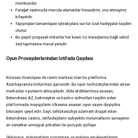
mümkündür.
Farağat vaxtınızda mərcdə əlamətdar hissədirmi, onu etməyiniz
kifayətdir.
Tapşırıqları tamamlayan iştirakçılara vur-tut özəl hədiyyələr təqdim
olunur.
Bu çeşid çoxşaxəli imkanlar hər kəsin öz maraqlarına bağlı vahid
zad tapmasına macal yaradır.
Oyun Provayderlərindən Istifadə Qaydası
Kürasao lisenziyası ilə rəsmi mərkəzi olan bu platforma
Azərbaycanda bölünməz qanunidir. Bu oyun təchizatçılarından əksər
mərkəzlər oyunlarını almaqdadır. Əldə etdiklərimizə əsasən,
Betandreas AZ, bukmeyker və kazino xidmətləri təqdim edən
platformada məşqçilərin ölkəsinə əsasən oyun sayını dəyişdirə
biləcəyini qeyd edir. Sayt, təhlükəsizliyə əzəmətli diqqət edən
Betandreas casino, istifadəçilərin subyektiv məlumatlarını sənayenin
ən sənətkar əmniyyət şirkətləri ilə qoruyub qollayır.
Ələlxüsus, məlumatların qorunması və maliyyə əməliyyatlarının