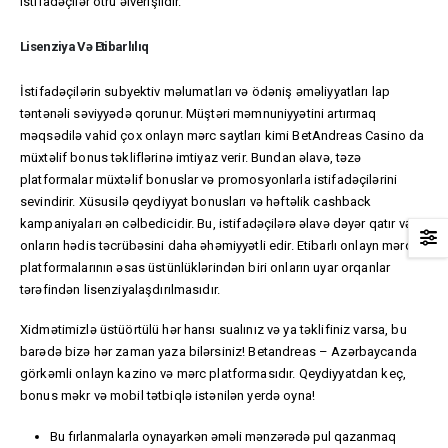
istifadəçilər ötrü əlverişlidir.
Lisenziya Və Etibarlılıq
İstifadəçilərin subyektiv məlumatları və ödəniş əməliyyatları lap
təntənəli səviyyədə qorunur. Müştəri məmnuniyyətini artırmaq
məqsədilə vahid çox onlayn mərc saytları kimi BetAndreas Casino da
müxtəlif bonus təkliflərinə imtiyaz verir. Bundan əlavə, təzə
platformalar müxtəlif bonuslar və promosyonlarla istifadəçilərini
sevindirir. Xüsusilə qeydiyyat bonusları və həftəlik cashback
kampaniyaları ən cəlbedicidir. Bu, istifadəçilərə əlavə dəyər qatır və
onların hədis təcrübəsini daha əhəmiyyətli edir. Etibarlı onlayn mərc
platformalarının əsas üstünlüklərindən biri onların uyar orqanlar
tərəfindən lisenziyalaşdırılmasıdır.
Xidmətimizlə üstüörtülü hər hansı sualınız və ya təklifiniz varsa, bu
barədə bizə hər zaman yaza bilərsiniz! Betandreas – Azərbaycanda
görkəmli onlayn kazino və mərc platformasıdır. Qeydiyyatdan keç,
bonus məkr və mobil tətbiqlə istənilən yerdə oyna!
Bu fırlanmalarla oynayarkən əməli mənzərədə pul qazanmaq