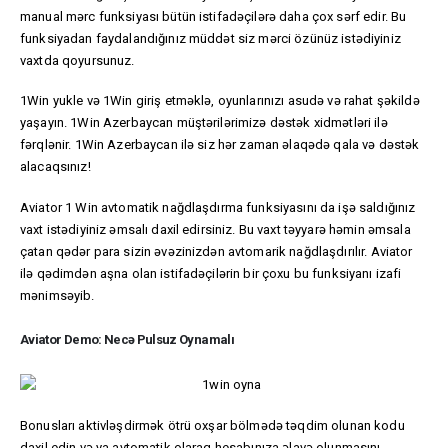
manual mərc funksiyası bütün istifadəçilərə daha çox sərf edir. Bu
funksiyadan faydalandığınız müddət siz mərci özünüz istədiyiniz
vaxtda qoyursunuz.
1Win yukle və 1Win giriş etməklə, oyunlarınızı asudə və rahat şəkildə
yaşayın. 1Win Azerbaycan müştərilərimizə dəstək xidmətləri ilə
fərqlənir. 1Win Azerbaycan ilə siz hər zaman əlaqədə qala və dəstək
alacaqsınız!
Aviator 1 Win avtomatik nağdlaşdırma funksiyasını da işə saldığınız
vaxt istədiyiniz əmsalı daxil edirsiniz. Bu vaxt təyyarə həmin əmsala
çatan qədər para sizin əvəzinizdən avtomarik nağdlaşdırılır. Aviator
ilə qədimdən aşna olan istifadəçilərin bir çoxu bu funksiyanı izafi
mənimsəyib.
Aviator Demo: Necə Pulsuz Oynamalı
Bonusları aktivləşdirmək ötrü oxşar bölmədə təqdim olunan kodu
daxil edin və ya avtomatik olaraq hesabınıza əlavə olunmasını