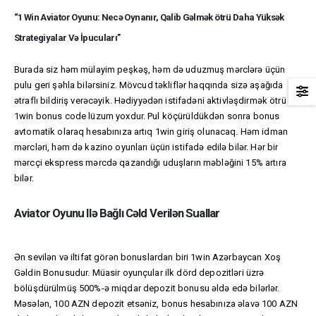
“1 Win Aviator Oyunu: Necə Oynanır, Qalib Gəlmək ötrü Daha Yüksək
Strategiyalar Və İpucuları”
Burada siz həm mülayim peşkəş, həm də uduzmuş mərclərə üçün
pulu geri şəhla bilərsiniz. Mövcud təkliflər haqqında sizə aşağıda
ətraflı bildiriş verəcəyik. Hədiyyədən istifadəni aktivləşdirmək ötrü
1win bonus code lüzum yoxdur. Pul köçürüldükdən sonra bonus
avtomatik olaraq hesabınıza artıq
1win giriş
olunacaq. Həm idman
mərcləri, həm də kazino oyunları üçün istifadə edilə bilər. Hər bir
mərcçi ekspress mərcdə qazandığı uduşların məbləğini 15% artıra
bilər.
Aviator Oyunu Ilə Bağlı Cəld Verilən Suallar
Ən sevilən və iltifat görən bonuslardan biri 1win Azərbaycan Xoş
Gəldin Bonusudur. Müasir oyunçular ilk dörd depozitləri üzrə
bölüşdürülmüş 500%-ə miqdar depozit bonusu əldə edə bilərlər.
Məsələn, 100 AZN depozit etsəniz, bonus hesabınıza əlavə 100 AZN