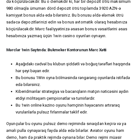
də köçürüləcəkdir. Bu o deməkdir ki, hər bir depozit ötrü maksimum
980 olmaqla ümumən dörd depozit ötrü toplamda 3920 AZN-ə
kəmiyyət bonus əldə edə bilərsiniz. Bu bonusu əldə eləmək ötrü
sadəcə depozitlərinizi edin və bonus avtomatik olaraq hesabınıza
köçürüləcəkdir. Mərc fəaliyyətinizə əsasən bonus vəsaitlərini əsas
hesabınıza yazmaq üçün 1win casino oyunları oynayın.
Mərclər 1win Saytında: Bukmeker Kontorunun Mərc Xətti
Aşağıdakı cədvəl bu klubun şiddətli və boğuq tərəfləri haqqında
hər şeyi bəyan edir.
Bu bonusu 1Win oyna bölməsində rəngarəng oyunlarda istifadə
edə bilərsiniz.
Kiberidmanlar strategiya və bacarıqların matçın nəticəsini aydın
etdiyi möhtəşəm çempionatlar və turnirlərdir.
Bu 1win online kazino oyunu həmçinin həyəcanını artıraraq
vurulanlarla pulsuz fırlanmalar təklif edir.
Oyunçular bu oyunu pulsuz demo rejimində sınaqdan keçirə və ya
əməli pulla oynayaraq fayda əldə edə bilərlər. Aviator oyunu həm
demo, həm də praktik rejimdə oynana bilər. Demo rejimi müasir