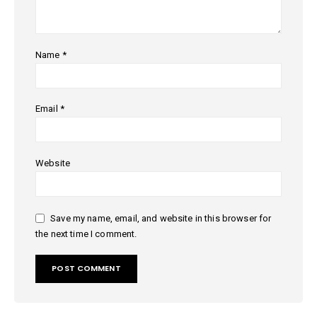
Name
*
Email
*
Website
Save my name, email, and website in this browser for
the next time I comment.