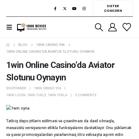
SISTER
CONCERN
BLOG
1WIN CASINO 596
1WIN͏ ONLINE CASINO’DA AVIATOR SLOTUNU OYNAYIN
1win͏ Online Casino’da Aviator
Slotunu Oynayın
SHOPOWNER
1WIN CASINO 596
1WIN LOGIN
,
1WIN YUKLE
,
1WIN YÜKLƏ
0 COMMENTS
Tətbiq depozitlərin edilməsi və çıxarılması da daxil olmaqla,
masaüstü versiyasının elliklə funksiyalarını dəstəkləyir. Onu yükləmək
və şəxsi promosiyalardan yararlanmaq ötrü vebsayta aşırım edin.