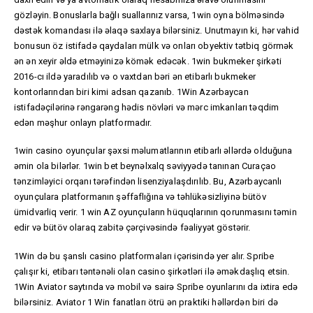
gözləyin. Bonuslarla bağlı suallarınız varsa, 1win oyna bölməsində
dəstək komandası ilə əlaqə saxlaya bilərsiniz. Unutmayın ki, hər vahid
bonusun öz istifadə qaydaları mülk və onları obyektiv tətbiq görmək
ən ən xeyir əldə etməyinizə kömək edəcək. 1win bukmeker şirkəti
2016-cı ildə yaradılıb və o vaxtdan bəri ən etibarlı bukmeker
kontorlarından biri kimi adsan qazanıb. 1Win Azərbaycan
istifadəçilərinə rəngarəng hədis növləri və mərc imkanları təqdim
edən məşhur onlayn platformadır.
1win casino oyunçular şəxsi məlumatlarının etibarlı əllərdə olduğuna
əmin ola bilərlər. 1win bet beynəlxalq səviyyədə tanınan Curaçao
tənzimləyici orqanı tərəfindən lisenziyalaşdırılıb. Bu, Azərbaycanlı
oyunçulara platformanın şəffaflığına və təhlükəsizliyinə bütöv
ümidvarliq verir. 1 win AZ oyunçuların hüquqlarının qorunmasını təmin
edir və bütöv olaraq zabitə çərçivəsində fəaliyyət göstərir.
1Win də bu şanslı casino platformaları içərisində yer alır. Spribe
çalışır ki, etibarı təntənəli olan casino şirkətləri ilə əməkdaşlıq etsin.
1Win Aviator saytında və mobil və sairə Spribe oyunlarını da ixtira edə
bilərsiniz. Aviator 1 Win fanatları ötrü ən praktiki həllərdən biri də