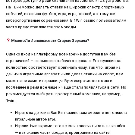
которое доступно ради скачивания на Android и iOS устройства.
На 1Вин можно делать ставки на широкий спектр спортивных
событий, включая футбол, игра, игра, хоккей, а к тому же
киберспортивные соревнования. В 1Win casino пользователям
часто предоставляются промокоды.
Можно Ли Использовать Старые Зеркала?
Однако вход на платформу все наречие доступен вам без
ограничений – с помощью рабочего зеркала. Его функционал
полностью соответствует оригинальному, так что, играя на
деньги в игральные аппараты или делая ставки на спорт, вам
может и не заметите разницы. Букмекерские конторы в
последнее время все чаще и чаще стали появляться в сети. Но
рекомендуется выбирать проверенный компании, например,
1win.
Играть на деньги в Ван Вин казино вам сможете не только в
игральные автоматы.
Игроки 1wins кроме того исполин рассчитывать на кэшбек
— взыскание части средств, проигранных на сайте.