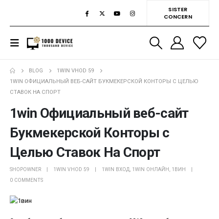
SISTER
CONCERN
BLOG
1WIN VHOD 59
1WIN ОФИЦИАЛЬНЫЙ ВЕБ-САЙТ БУКМЕКЕРСКОЙ КОНТОРЫ С ЦЕЛЬЮ
СТАВОК НА СПОРТ
1win Официальный веб-сайт
Букмекерской Конторы с
Целью Ставок На Спорт
SHOPOWNER
1WIN VHOD 59
1WIN ВХОД
,
1WIN ОНЛАЙН
,
1ВИН
0 COMMENTS