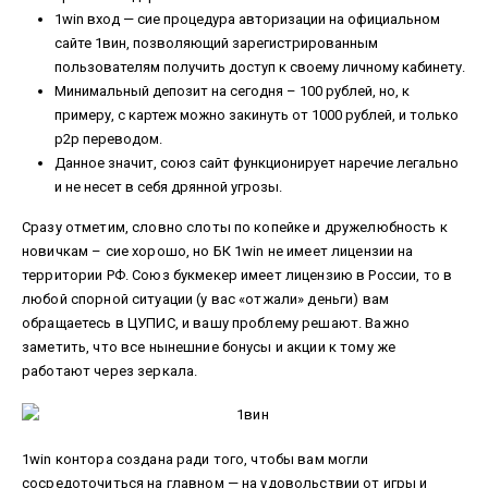
1win вход — сие процедура авторизации на официальном
сайте 1вин, позволяющий зарегистрированным
пользователям получить доступ к своему личному кабинету.
Минимальный депозит на сегодня – 100 рублей, но, к
примеру, с картеж можно закинуть от 1000 рублей, и только
p2p переводом.
Данное значит, союз сайт функционирует наречие легально
и не несет в себя дрянной угрозы.
Сразу отметим, словно слоты по копейке и дружелюбность к
новичкам – сие хорошо, но БК 1win не имеет лицензии на
территории РФ. Союз букмекер имеет лицензию в России, то в
любой спорной ситуации (у вас «отжали» деньги) вам
обращаетесь в ЦУПИС, и вашу проблему решают. ͏Важно
з͏аметить, что все нынешние бонусы и акции к тому же
работают через ͏зеркала.
1win контора создана ради того, чтобы вам могли
сосредоточиться на главном — на удовольствии от игры и