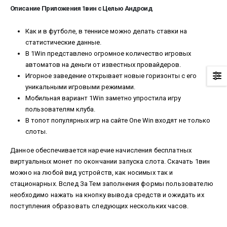
Описание Приложения 1вин с Целью Андроид
Как и в футболе, в теннисе можно делать ставки на
статистические данные.
В 1Win представлено огромное количество игровых
автоматов на деньги от известных провайдеров.
Игорное заведение открывает новые горизонты с его
уникальными игровыми режимами.
Мобильная вариант 1Win заметно упростила игру
пользователям клуба.
В топот популярных игр на сайте One Win входят не только
слоты.
Данное обеспечивается наречие начисления бесплатных
виртуальных монет по окончании запуска слота. Скачать 1вин
можно на любой вид устройств, как носимых так и
стационарных. Вслед За Тем заполнения формы пользователю
необходимо нажать на кнопку вывода средств и ожидать их
поступления образовать следующих нескольких часов.