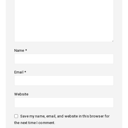
Name
*
Email
*
Website
Save my name, email, and website in this browser for
the next time I comment.