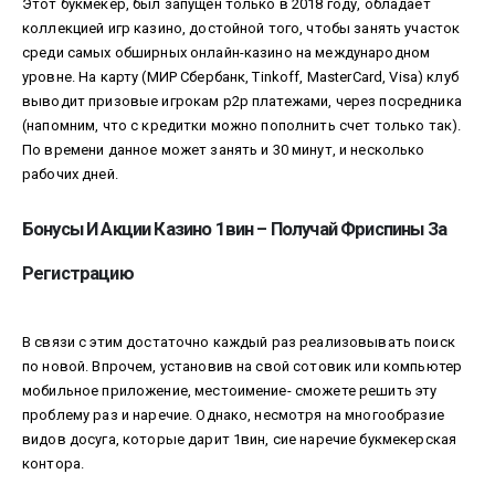
Этот букмекер, был запущен только в 2018 году, обладает
коллекцией игр казино, достойной того, чтобы занять участок
среди самых обширных онлайн-казино на международном
уровне. На карту (МИР Сбербанк, Tinkoff, MasterCard, Visa) клуб
выводит призовые игрокам p2p платежами, через посредника
(напомним, что с кредитки можно пополнить счет только так).
По времени данное может занять и 30 минут, и несколько
рабочих дней.
Бонусы И Акции Казино 1вин – Получай Фриспины За
Регистрацию
В связи с этим достаточно каждый раз реализовывать поиск
по новой. Впрочем, установив на свой сотовик или компьютер
мобильное приложение, местоимение- сможете решить эту
проблему раз и наречие. Однако, несмотря на многообразие
видов досуга, которые дарит 1вин, сие наречие букмекерская
контора.