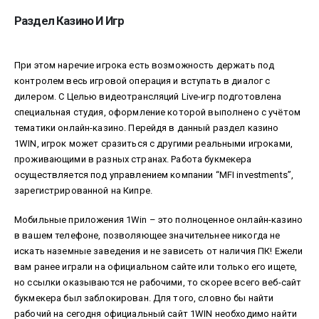
Раздел Казино И Игр
При этом наречие игрока есть возможность держать под
контролем весь игровой операция и вступать в диалог с
дилером. С Целью видеотрансляций Live-игр подготовлена
специальная студия, оформление которой выполнено с учётом
тематики онлайн-казино. Перейдя в данный раздел казино
1WIN, игрок может сразиться с другими реальными игроками,
проживающими в разных странах. Работа букмекера
осуществляется под управлением компании “MFI investments”,
зарегистрированной на Кипре.
Мобильные приложения 1Win – это полноценное онлайн-казино
в вашем телефоне, позволяющее значительнее никогда не
искать наземные заведения и не зависеть от наличия ПК! Ежели
вам ранее играли на официальном сайте или только его ищете,
но ссылки оказываются не рабочими, то скорее всего веб-сайт
букмекера был заблокирован. Для того, словно бы найти
рабочий на сегодня официальный сайт 1WIN необходимо найти