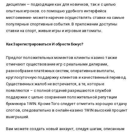
дисциплин — подходящие как для новичков, так и с целью
опытных игроков. со помощью удобного интерфейса
местоимение- можете наречие осуществлять ставки на самые
популярные спортивные события. В приложении доступны
ставки на спорт, живые игры и игровые автоматы.
Как Зарегистрироваться И обрести Бонус?
Предлог положительных моментов клиенты казино также
отмечают существование игр с реальными дилерами,
разнообразие платёжных систем, оперативные выплаты,
круглосуточную поддержку клиентов и качественный перевод.
Существенных жалоб не встречается, а те, которые
появляются – с полной отдачей разрешаются службой
поддержки с целью сохранения положительной репутации
букмекера 1WIN. Кроме Того следует отметить хорошую отдачу
слотов, следовательно в онлайн-казино 1WIN высокий процент
выигрышей.
Вам можете создать новый аккаунт, следуя шагам, описанным