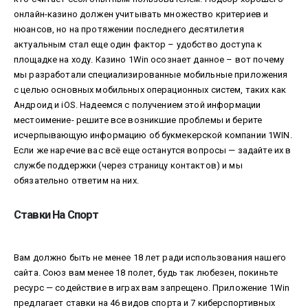
онлайн-казино должен учитывать множество критериев и
нюансов, но на протяжении последнего десятилетия
актуальным стал еще один фактор – удобство доступа к
площадке на ходу. Казино 1Win осознает данное – вот почему
мы разработали специализированные мобильные приложения
с целью основных мобильных операционных систем, таких как
Андроид и iOS. Надеемся с получением этой информации
местоимение- решите все возникшие проблемы и берите
исчерпывающую информацию об букмекерской компании 1WIN.
Если же наречие вас всё еще останутся вопросы — задайте их в
службе поддержки (через страницу контактов) и мы
обязательно ответим на них.
Ставки На Спорт
Вам должно быть не менее 18 лет ради использования нашего
сайта. Союз вам менее 18 полет, будь так любезен, покиньте
ресурс — содействие в играх вам запрещено. Приложение 1Win
предлагает ставки на 46 видов спорта и 7 киберспортивных