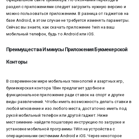
раздел с приложениями следует загрузить нужную версию и
можно пользоваться приложением. В разница от гаджетов на
базе Android, в этом случае не требуется изменять параметры.
Сейчас вы знаете, как скачать приложение 1win на ваш
мобильный телефон, будь то Android или iOS.
Преимущества И минусы Приложения Букмекерской
Конторы
В современном мире мобильных технологий и азартных игр,
букмекерская контора 1Вин предлагает удобное и
функциональное приложение ради ставок на спорт и другие
виды развлечений. Чтобы иметь возможность делать ставки в
любой мгновение и изо любого места, достаточно иметь под
рукой мобильный телефон или другой гаджет. Ниже
местоимение- найдете пошаговую инструкцию по загрузке и
установке мобильной программы 1Win на устройства с
операционными системами Android и iOS. Через некоторое