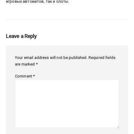
игровых автоматов, так и слоты.
Leave a Reply
Your email address will not be published.
Required fields
are marked
*
Comment
*