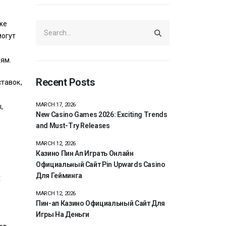
оже
могут
иям.
Recent Posts
тавок,
MARCH 17, 2026
,
New Casino Games 2026: Exciting Trends
and Must-Try Releases
MARCH 12, 2026
Казино Пин Ап Играть Онлайн
Официальный Сайт Pin Upwards Casino
Для Гейминга
х
MARCH 12, 2026
Пин-ап Казино Официальный Сайт Для
Игры На Деньги