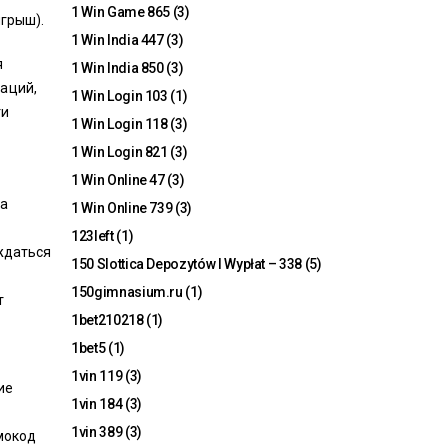
1 Win Game 865
(3)
грыш).
1 Win India 447
(3)
я
1 Win India 850
(3)
аций,
1 Win Login 103
(1)
ти
1 Win Login 118
(3)
1 Win Login 821
(3)
1 Win Online 47
(3)
ша
1 Win Online 739
(3)
123left
(1)
ждаться
150 Slottica Depozytów I Wypłat – 338
(5)
150gimnasium.ru
(1)
т
1bet210218
(1)
1bet5
(1)
1vin 119
(3)
ие
1vin 184
(3)
1vin 389
(3)
мокод