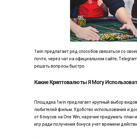
1win предлагает ряд способов связаться со сво
почте, через чат на официальном сайте, Telegram
решать вопросы быстро.
Какие Криптовалюты Я Могу Использовать
Площадка 1win предлагает крупный выбор видов и 
люби͏телей фильм. Удобство исп͏ользования и дос
от ͏бонусов на One Win, наречие придумать͏ план 
игр ради получения бонуса учет времени действи