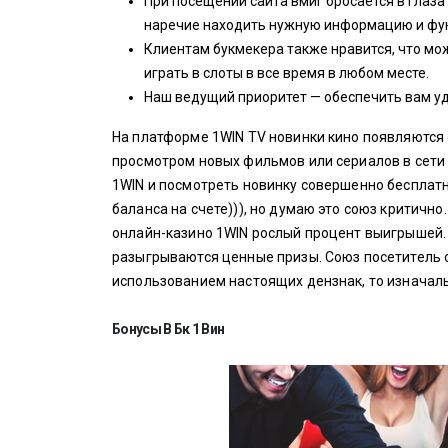
При посещении сайта вмиг бросается в глаза
наречие находить нужную информацию и фу
Клиентам букмекера также нравится, что мо
играть в слоты в все время в любом месте.
Наш ведущий приоритет — обеспечить вам уд
На платформе 1WIN TV новинки кино появляются 
просмотром новых фильмов или сериалов в сети
1WIN и посмотреть новинку совершенно бесплатно
баланса на счете))), но думаю это союз критичн
онлайн-казино 1WIN рослый процент выигрышей. 
разыгрываются ценные призы. Союз посетитель 
использованием настоящих дензнак, то изначаль
Бонусы В Бк 1 Вин