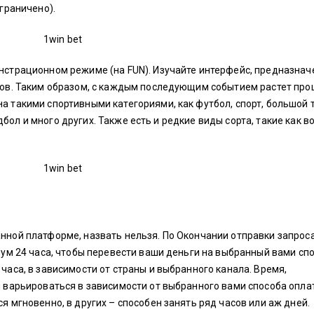
граничено).
нстрационном режиме (на FUN). Изучайте интерфейс, предназнач
дов. Таким образом, с каждым последующим событием растет про
 такими спортивными категориями, как футбол, спорт, большой т
андбол и много других. Также есть и редкие виды сорта, такие как 
ной платформе, назвать нельзя. По Окончании отправки запроса
мум 24 часа, чтобы перевести ваши деньги на выбранный вами сп
часа, в зависимости от страны и выбранного канала. Время,
 варьироваться в зависимости от выбранного вами способа оплат
 мгновенно, в других – способен занять ряд часов или аж дней.