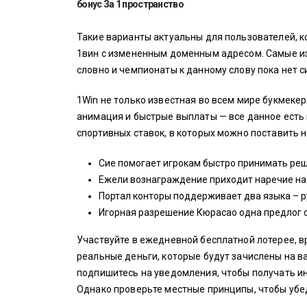
бонус За 1 пространство
Такие варианты актуальны для пользователей, к
1вин с измененным доменным адресом. Самые изв
словно и чемпионаты к данному слову пока нет 
1Win не только известная во всем мире букмекер
анимация и быстрые выплаты — все данное есть 
спортивных ставок, в которых можно поставить н
Сие помогает игрокам быстро принимать реш
Ежели вознаграждение приходит наречие на и
Портал конторы поддерживает два языка – ру
Игорная разрешение Кюрасао одна предлог с
Участвуйте в ежедневной бесплатной лотерее, в
реальные деньги, которые будут зачислены на в
подпишитесь на уведомления, чтобы получать и
Однако проверьте местные принципы, чтобы убед