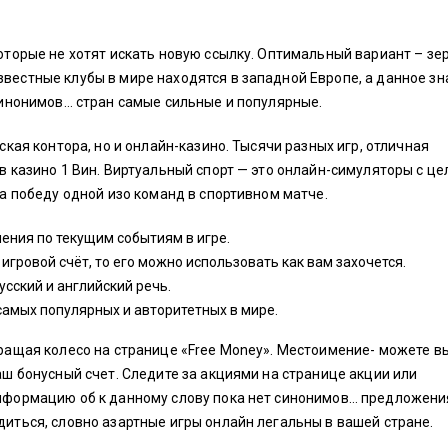
оторые не хотят искать новую ссылку. Оптимальный вариант – зе
естные клубы в мире находятся в западной Европе, а данное зн
синонимов… стран самые сильные и популярные.
ская контора, но и онлайн-казино. Тысячи разных игр, отличная
в казино 1 Вин. Виртуальный спорт — это онлайн-симуляторы с ц
а победу одной изо команд в спортивном матче.
ения по текущим событиям в игре.
гровой счёт, то его можно использовать как вам захочется.
сский и английский речь.
амых популярных и авторитетных в мире.
ращая колесо на странице «Free Money». Местоимение- можете в
аш бонусный счет. Следите за акциями на странице акции или
нформацию об к данному слову пока нет синонимов… предложени
иться, словно азартные игры онлайн легальны в вашей стране.