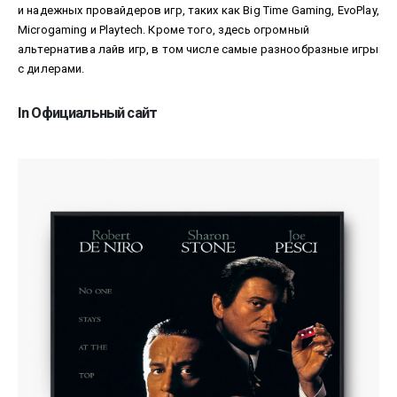
и надежных провайдеров игр, таких как Big Time Gaming, EvoPlay,
Microgaming и Playtech. Кроме того, здесь огромный
альтернатива лайв игр, в том числе самые разнообразные игры
с дилерами.
In Официальный сайт