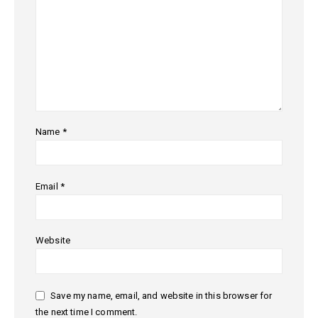
Name
*
Email
*
Website
Save my name, email, and website in this browser for
the next time I comment.