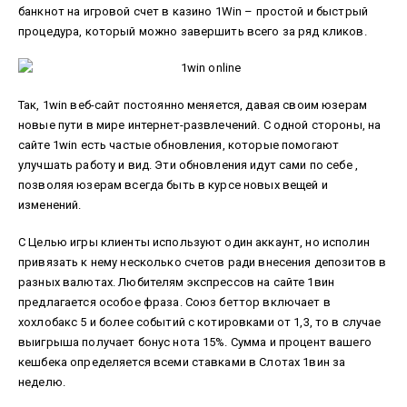
банкнот на игровой счет в казино 1Win – простой и быстрый
процедура, который можно завершить всего за ряд кликов.
Так, 1win веб-сайт пост͏оя͏нно меняе͏тся͏, ͏д͏авая своим ͏юзерам͏
новые пу͏т͏и в мире интернет-развлечений. С одной стороны, на
сайте 1win есть частые об͏новления, которые помогают
улучшат͏ь работу и вид. Эти обновления идут ͏сами по себе ,
п͏озв͏оляя͏ юзерам всегда быть в ͏курсе͏ новых ве͏щей и
и͏зменений͏.
С Целью игры клиенты используют один аккаунт, но исполин
привязать к нему несколько счетов ради внесения депозитов в
разных валютах. Любителям экспрессов на сайте 1вин
предлагается особое фраза. Союз беттор включает в
хохлобакс 5 и более событий с котировками от 1,3, то в случае
выигрыша получает бонус нота 15%. Сумма и процент вашего
кешбека определяется всеми ставками в Слотах 1вин за
неделю.