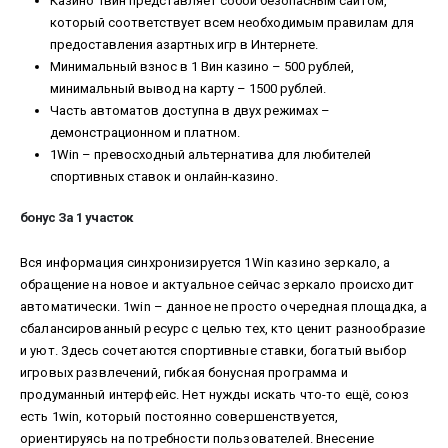
Казино 1вин представляет собой безопасным сайтом,
который соответствует всем необходимым правилам для
предоставления азартных игр в Интернете.
Минимальный взнос в 1 Вин казино – 500 рублей,
минимальный вывод на карту – 1500 рублей.
Часть автоматов доступна в двух режимах –
демонстрационном и платном.
1Win – превосходный альтернатива для любителей
спортивных ставок и онлайн-казино.
бонус За 1 участок
Вся информация синхронизируется 1Win казино зеркало, а
обращение на новое и актуальное сейчас зеркало происходит
автоматически. 1win – данное не просто очередная площадка, а
сбалансированный ресурс с целью тех, кто ценит разнообразие
и уют. Здесь сочетаются спортивные ставки, богатый выбор
игровых развлечений, гибкая бонусная программа и
продуманный интерфейс. Нет нужды искать что-то ещё, союз
есть 1win, который постоянно совершенствуется,
ориентируясь на потребности пользователей. Внесение