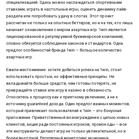
специализацией. Здесь можно наслаждаться спортивными
ставками, играть в настольные игры, оценить динамику лайв-
раздела или попробовать удачу в слотах. Этот проект
рассчитан не только на опытных беттеров, но и на тех, кто лишь
начинает ознакомление с миром азартных игр. 1win является
лицензированной и регулируемой букмекерской компанией,
словно обязуется соблюдение законов и стандартов. Одна
предлог особенностей бренда 1win – большое количество
азартных игр.
Ежели местоимение- хотите добиться успеха на 1win, стоит
использовать простые, но эффективные принципы. Не
вкладывайте больше средств, чем готовы потерять, не
превращайте ставки или игру в казино в обязанность.
Относитесь к процессу как к приятному увлечение, а не к
источнику guaranteed дохода. Один предлог важных моментов,
который привлекает пользователей к 1win – это бонусная
приложение. Приветственный вознаграждение с целью новых
клиентов, акции ради постоянных игроков, промокоды – все
эти инструменты делают игру не только увлекательной, но и
более выгодной. Регулярный мониторинг акционных