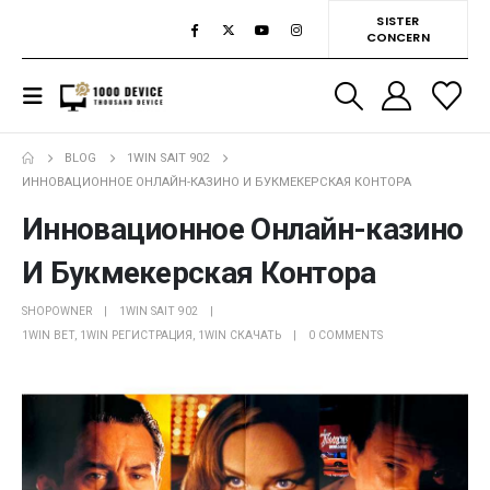
SISTER
CONCERN
BLOG
1WIN SAIT 902
ИННОВАЦИОННОЕ ОНЛАЙН-КАЗИНО И БУКМЕКЕРСКАЯ КОНТОРА
Инновационное Онлайн-казино
И Букмекерская Контора
SHOPOWNER
1WIN SAIT 902
1WIN BET
,
1WIN РЕГИСТРАЦИЯ
,
1WIN СКАЧАТЬ
0 COMMENTS