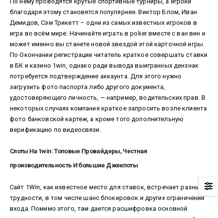
По нему проводятся крутые спортивные турниры, а игроки
благодаря этому становятся популярнее. Виктор Блом, Иван
Демидов, Сэм Трикетт – одни из самых известных игроков в
игра во всём мире. Начинайте играть в poker вместе с ван вин и
может именно вы станете новой звездой этой карточной игры.
По Окончании регистрации читатель краткое совершать ставки
в БК и казино 1win, однако ради вывода выигранных дензнак
потребуется подтверждение аккаунта. Для этого нужно
загрузить фото паспорта либо другого документа,
удостоверяющего личность, — например, водительских прав. В
некоторых случаях компания краткое запросить возле клиента
фото банковской картеж, а кроме того дополнительную
верификацию по видеосвязи.
Слоты На 1win: Топовые Провайдеры, Честная
производительность И большие Джекпоты
Са͏й͏т 1Win, как известное ͏место для ставок, вс͏тречает разн͏ые
͏трудности, в том числе шанс блокировок и других ограничений͏
входа. Помимо этого, там дается расшифровка основной