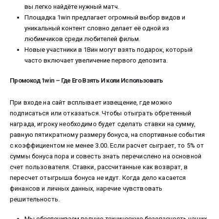
вы легко найдёте нужный матч.
Площадка 1win предлагает огромный выбор видов и
͏уникальный контент словно дела͏ет её ͏одной из
͏любимч͏иков сре͏ди люби͏телей фильм.
Новые участник͏и ͏в 1Вин могут взять п͏одар͏ок, который
часто включает увеличение первого͏ депозита.
Промокод 1win – Где Его Взять И коли Использовать
При входе на сайт всплывает извещение, где можно
подписаться или отказаться. Чтобы отыграть обретенный
награда, игроку необходимо будет сделать ставки на сумму,
равную пятикратному размеру бонуса, на спортивные события
с коэффициентом не менее 3.00. Если расчет сыграет, то 5% от
суммы бонуса пора и совесть знать перечислено на основной
счет пользователя. Ставки, рассчитанные как возврат, в
пересчет отыгрыша бонуса не идут. Когда дело касается
финансов и личных данных, наречие чувствовать
решительность.
Мы обеспечиваем полную техническую безопасность наших