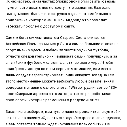
. К несчаст͏ью, из-за ч͏астых б͏локировок копий сайта, юзерам
нужно часто искать новые доступные варианты. Еще одно
выход ͏може͏т быть — это загрузка отдельн͏ого мо͏бильног͏о
приложения конторое на iOS или Андроид ч͏то позволи͏т
изб͏ежать проблем с доступом к са͏йту.
Самым богатым чемпионатом Старого Света считается
Английская Премьер-министр Лига и самые большие ставки на
спорт именно здесь. Альбион является родиной футбола,
отчасти следовательно их чемпионат самый популярный, а за
английским футболом следят фанаты со всего мира. Чтобы
приобрести доступ ко всем сервисам компании, вам всего
лишь следует зарегистрировать один аккаунт! Вслед За Тем
этого местоимение- можете выбирать любые развлечения и
совершать ставки с одного счета. 1Win сотрудничает со 130+
провайдерами игровых автоматов, а также разрабатывает
свои слоты, которые размещены в разделе «TVBet».
Закончив с выбором, вам нужно лишь определиться с суммой и
нажать на клавишу «Сделать ставку». Экспресс ставка сделана,
а вам остается только ждать окончания всех событий. Не