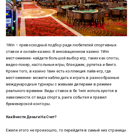
1Win – превосходный подбор ради любителей спортивных
ставок и онлайн-казино. В инновационном казино 1Win
местоимение- найдете большой выбор игр, таких как слоты,
видео-покер, настольные игры, блэкджек, рулетка и бинго.
Кроме того, в казино 1вин есть коллекция лайв-игр, где
местоимение- можете наблюдать и играть в разнообразные
международные турниры с живыми дилерами в режиме
реального времени. Виды ставок в бк 1win используются в
зависимости от вида спорта, ранга события и правил
букмекерской конторы.
Как Внести Деньги На Счет?
Ежели этого не произошло, то перейдите в самый низ страницы