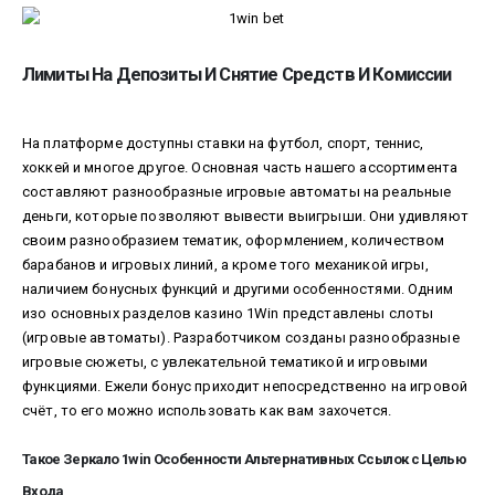
Лимиты На Депозиты И Снятие Средств И Комиссии
На платформе доступны ставки на футбол, спорт, теннис,
хоккей и многое другое. Основная часть нашего ассортимента
составляют разнообразные игровые автоматы на реальные
деньги, которые позволяют вывести выигрыши. Они удивляют
своим разнообразием тематик, оформлением, количеством
барабанов и игровых линий, а кроме того механикой игры,
наличием бонусных функций и другими особенностями. Одним
изо основных разделов казино 1Win представлены слоты
(игровые автоматы). Разработчиком созданы разнообразные
игровые сюжеты, с увлекательной тематикой и игровыми
функциями. Ежели бонус приходит непосредственно на игровой
счёт, то его можно использовать как вам захочется.
Такое Зеркало 1win Особенности Альтернативных Ссылок с Целью
Входа