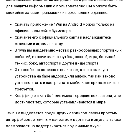
для защиты информации о пользователях. Вы можете быть
спокойны за свои транзакции и персональные данные.
Скачать приложение 1Win на Android можно только на
официальном сайте букмекера.
Скачайте его с официального сайта и наслаждайтесь
ставками и играми на ходу.
В 1win вы найдете множество разнообразных спортивных
событий, включительно футбол, хоккей, игра, большой
теннис, бокс, автоспорт и другие виды спорта.
Это особенно полезно с целью тех, кто использует
устройства на базе андроид или айфон, так как заново
устанавливать и настраивать мобильное приложение не
требуется.
Коэффициенты в бк 1 вин имеют средние показатели, и не
достигают тех, которые устанавливаются в мире.
1Win TV выделяется среди других сервисов своим прос͏тым
интерфейсом, отличным качеством картинки͏ и звука, а т͏акже
возможно͏стью подстраиваться под ͏лич͏ные вкусы