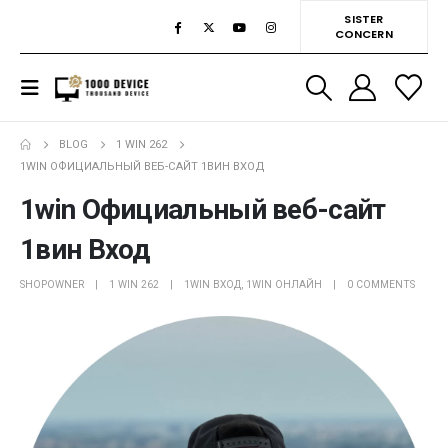
SISTER
CONCERN
BLOG
1 WIN 262
1WIN ОФИЦИАЛЬНЫЙ ВЕБ-САЙТ 1ВИН ВХОД
1win Официальный веб-сайт
1вин Вход
SHOPOWNER
1 WIN 262
1WIN ВХОД
,
1WIN ОНЛАЙН
0 COMMENTS