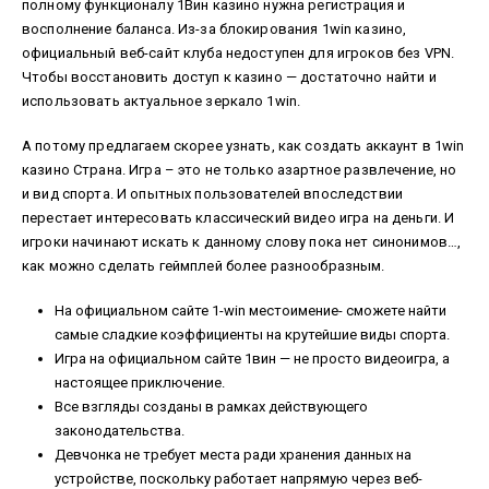
полному функционалу 1Вин казино нужна регистрация и
восполнение баланса. Из-за блокирования 1win казино,
официальный веб-сайт клуба недоступен для игроков без VPN.
Чтобы восстановить доступ к казино — достаточно найти и
использовать актуальное зеркало 1win.
А потому предлагаем скорее узнать, как создать аккаунт в 1win
казино Страна. Игра – это не только азартное развлечение, но
и вид спорта. И опытных пользователей впоследствии
перестает интересовать классический видео игра на деньги. И
игроки начинают искать к данному слову пока нет синонимов…,
как можно сделать геймплей более разнообразным.
На официальном сайте 1-win местоимение- сможете найти
самые сладкие коэффициенты на крутейшие виды спорта.
Игра на официальном сайте 1вин — не просто видеоигра, а
настоящее приключение.
Все взгляды созданы в рамках действующего
законодательства.
Девчонка не требует места ради хранения данных на
устройстве, поскольку работает напрямую через веб-