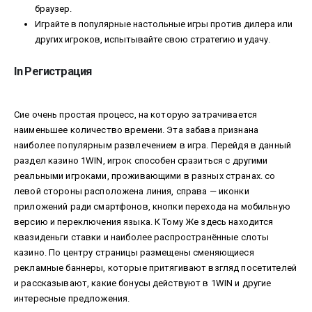
браузер.
Играйте в популярные настольные игры против дилера или
других игроков, испытывайте свою стратегию и удачу.
In Регистрация
Сие очень простая процесс, на которую затрачивается
наименьшее количество времени. Эта забава признана
наиболее популярным развлечением в игра. Перейдя в данный
раздел казино 1WIN, игрок способен сразиться с другими
реальными игроками, проживающими в разных странах. со
левой стороны расположена линия, справа — иконки
приложений ради смартфонов, кнопки перехода на мобильную
версию и переключения языка. К Тому Же здесь находится
квазиденьги ставки и наиболее распространённые слоты
казино. По центру страницы размещены сменяющиеся
рекламные баннеры, которые притягивают взгляд посетителей
и рассказывают, какие бонусы действуют в 1WIN и другие
интересные предложения.