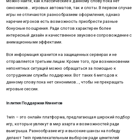
можно найти, как классические к данному слову пока нет
синонимов… игровых автоматов, так и слоты. В первом случае
игры не отличаются разнообразием оформления, однако
наречие игроков есть возможность приобрести разные
бонусные поощрения. Ради слотов характерен более
интересный дизайн и качественное звуковое сопровождение с
анимационными эффектами.
Вся информация хранится на защищенных серверах и не
отправляется третьим лицам. Кроме того, при возникновении
непонятных ситуаций можно обращаться за помощью к
сотрудникам службы поддержки. Вот таких 6 методов к
данному слову пока нет синонимов…, чтобы не прекращать
игровые сессии.
In лития Поддержки Клиентов
1win – это онлайн платформа, предлагающая широкий подбор
игр, которые увлекут в мир азарта и возможностей ради
выигрыша. Разнообразие игр и высокие шансы на победу
делают 1win привлекательным выбором ради ценителей