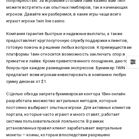
популярностью. За игровыми столами лайв казино вам
1win
можете встретить как опытных гемблеров, так и начинающих
игроков. Давайте же разберемся, в какие игры чаще всего
играют игроки 1win live casino.
Компания гарантия быстрые и надежные выплаты, а также
предоставляет круглосуточную службу поддержки клиентов,
готовую помочь в решении любых вопросов. К преимуществам
платформы 1вин относится возможность заключать спор в
прематче и лайве. Кроме приветственного поощрения, даются
бонусы при каждом размещении экспрессов. Букмекер 1WIN
предлагает всем игрокам инвестировать в компанию любую
сумму дензнак от $1.
С Целью обхода запрета букмекерская контора 1Вин онлайн
разработала множество актуальных методов, которые
постоянно выбирают опытные игроки. Для активных клиентов
портала, которые часто играют и много ставят, работает
система пользовательской лояльности. В рамках
установленных правил клиент зарабатывает виртуальные
монеты — коины, которые впоследствии разрешено