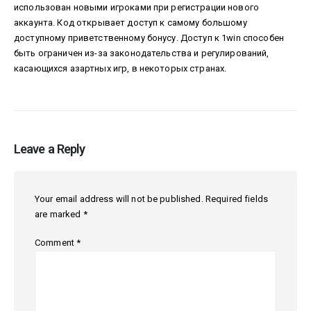
использован новыми игроками при регистрации нового
аккаунта. Код открывает доступ к самому большому
доступному приветственному бонусу. Доступ к 1win способен
быть ограничен из-за законодательства и регулирований,
касающихся азартных игр, в некоторых странах.
Leave a Reply
Your email address will not be published.
Required fields
are marked
*
Comment
*