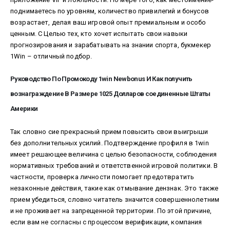
поднимаетесь по уровням, количество привилегий и бонусов
возрастает, делая ваш игровой опыт премиальным и особо
ценным. С Целью тех, кто хочет испытать свои навыки
прогнозирования и зарабатывать на знании спорта, букмекер
1Win – отличный подбор.
Руководство По Промокоду 1win Newbonus И Как получить
вознаграждение В Размере 1025 Долларов соединенные Штаты
Америки
Так словно сие прекрасный прием повысить свои выигрыши
без дополнительных усилий. Подтверждение профиля в 1win
имеет решающее величина с целью безопасности, соблюдения
нормативных требований и ответственной игровой политики. В
частности, проверка личности помогает предотвратить
незаконные действия, такие как отмывание дензнак. Это также
прием убедиться, словно читатель значится совершеннолетним
и не проживает на запрещенной территории. По этой причине,
если вам не согласны с процессом верификации, компания