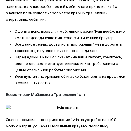
выигрыши и просматривать историю ставок. Одной изо
привлекательных особенностей мобильного приложения 1win
значится возможность просмотра прямых трансляций
спортивных событий.
С Целью использования мобильной версии 1win необходимо
иметь подсоединение к интернету и нынешний браузер.
Все данное сейчас доступно в приложении 1win в дороге, в
транспорте, в путешествиях и лежа на диване.
Перед единица как 1Vin скачать на ваше гаджет, убедитесь,
словно оно соответствует минимальным требованиям с
целью стабильной работы приложения.
Весь нужная информация об игроке будет взята из профилей
в социальных сетях.
Возможности Мобильного Приложения 1win
Скачать официальное приложение 1win на устройства с iOS
можно напрямую через мобильный браузер, поскольку