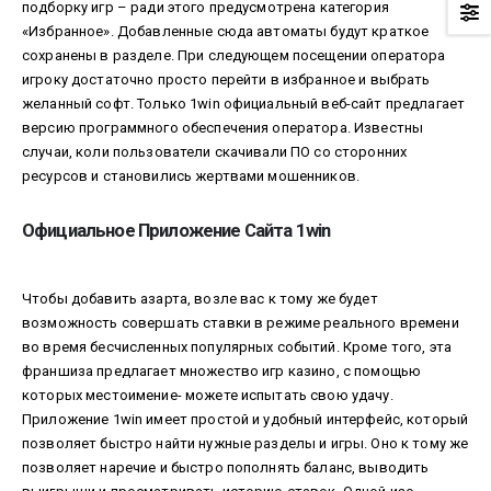
подборку игр – ради этого предусмотрена категория
«Избранное». Добавленные сюда автоматы будут краткое
сохранены в разделе. При следующем посещении оператора
игроку достаточно просто перейти в избранное и выбрать
желанный софт. Только 1win официальный веб-сайт предлагает
версию программного обеспечения оператора. Известны
случаи, коли пользователи скачивали ПО со сторонних
ресурсов и становились жертвами мошенников.
Официальное Приложение Сайта 1win
Чтобы добавить азарта, возле вас к тому же будет
возможность совершать ставки в режиме реального времени
во время бесчисленных популярных событий. Кроме того, эта
франшиза предлагает множество игр казино, с помощью
которых местоимение- можете испытать свою удачу.
Приложение 1win имеет простой и удобный интерфейс, который
позволяет быстро найти нужные разделы и игры. Оно к тому же
позволяет наречие и быстро пополнять баланс, выводить