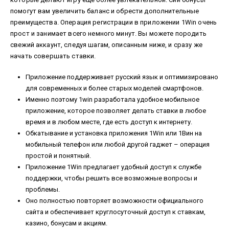
помогут вам увеличить баланс и обрести дополнительные
преимущества. Операция регистрации в приложении 1Win очень
прост и занимает всего немного минут. Вы можете породить
свежий аккаунт, следуя шагам, описанным ниже, и сразу же
начать совершать ставки.
Приложение поддерживает русский язык и оптимизировано
для современных и более старых моделей смартфонов.
Именно поэтому 1win разработала удобное мобильное
приложение, которое позволяет делать ставки в любое
время и в любом месте, где есть доступ к интернету.
Обкатывание и установка приложения 1Win или 1Вин на
мобильный телефон или любой другой гаджет – операция
простой и понятный.
Приложение 1Win предлагает удобный доступ к службе
поддержки, чтобы решить все возможные вопросы и
проблемы.
Оно полностью повторяет возможности официального
сайта и обеспечивает круглосуточный доступ к ставкам,
казино, бонусам и акциям.