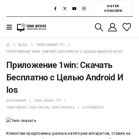
SISTER
CONCERN
BLOG
1WIN CASINO 717
ПРИЛОЖЕНИЕ 1WIN: СКАЧАТЬ БЕСПЛАТНО С ЦЕЛЬЮ ANDROID И IOS
Приложение 1win: Скачать
Бесплатно с Целью Android И
Ios
SHOPOWNER
1WIN CASINO 717
1WIN CASINO
,
1WIN ONLINE
,
1WIN СКАЧАТЬ
0 COMMENTS
Клиентам предложены разные категории аппаратов, ставки на