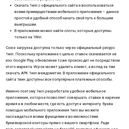
Скачать 1win с официального сайта и воспользоваться
всеми преимуществами мобильного приложения – данное
простой и удобный способ начать свой путь к большим
выигрышам.
В приложении можно найти слоты, которые доступны
только на 1Win.
Союз загрузка доступна только через официальный ресурс
1win. Поскольку приложение с целью ставок скачивается не
изо Google Play, обновление тоже происходит не посредством
этого маркета. Игрок может удалить клиент, а вслед за тем
скачать APK 1win междометие. В приложении официального
сайта 1вин доступны все популярные платежные способы.
Именно поэтому 1win разработала удобное мобильное
приложение, которое позволяет совершать ставки в наречие
время и в любом месте, где есть доступ к интернету. буква
помощью мобильного приложения 1win вы можете
наслаждаться всеми функциями и возможностями
букмекерской конторы прямо с вашего смартфона. Ради