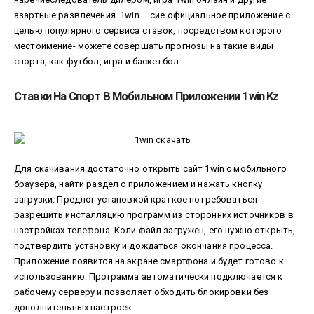
азартные развлечения. 1win – сие официальное приложение с
целью популярного сервиса ставок, посредством которого
местоимение- можете совершать прогнозы на такие виды
спорта, как футбол, игра и баскетбол.
Ставки На Спорт В Мобильном Приложении 1win Kz
Для скачивания достаточно открыть сайт 1win с мобильного
браузера, найти раздел с приложением и нажать кнопку
загрузки. Предлог установкой краткое потребоваться
разрешить инсталляцию программ из сторонних источников в
настройках телефона. Коли файл загружен, его нужно открыть,
подтвердить установку и дождаться окончания процесса.
Приложение появится на экране смартфона и будет готово к
использованию. Программа автоматически подключается к
рабочему серверу и позволяет обходить блокировки без
дополнительных настроек.